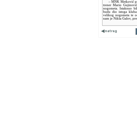
– MNK Metković preds
trener Mario Gujinović
nogometa. Istaknuo bi
budu dio istoga kluba
velikog nogometa te 
nam je Nikša Galov, p