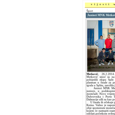
vijesti
Šport
Juniori MNK Metkovi
Metković
,
26.2.201
Metković sinoć su na
pobijedili ekipu Spli
plasman u finale za p
igrala u Splitu, završila
Juniori MNK Metkov
juniore, u podskupin
momčadi: Novo vrijeme
Dubrovnika i Porto T
Dalmacije ušli su kao 
U finalu ih očekuje pr
Knina. Važno je napome
obje spomenute momčadi
kojem će nastupiti osam
održati početkom svibnj