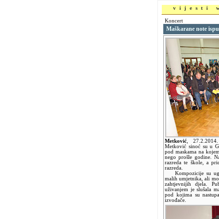
vijesti
Koncert
Maškarane note ispu
Metković
,
27.2.201
Metković sinoć su u Ga
pod maskama na kojemu 
nego prošle godine. Na
razreda te škole, a pr
razreda.
Kompozicije su uglav
malih umjetnika, ali mog
zahtjevnijih djela. P
uživanjem je slušala ma
pod kojima su nastupal
izvođače.