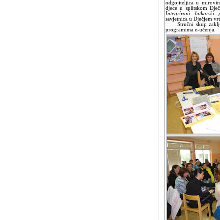
odgojiteljica u mirovin
djece u splitskom Dje
Integrirani lutkarski
savjetnica u Dječjem vr
Stručni skup zaključi
programima e-učenja.