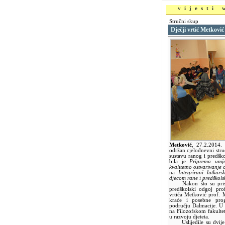
vijesti
Stručni skup
Dječji vrtić Metkov
Metković
,
27.2.2014
održan cjelodnevni str
sustavu ranog i predšk
bila je
Priprema umje
kvalitetno ostvarivanj
na
Integrirani lutka
djecom rane i predškols
Nakon što su prisutn
predškolski odgoj prof
vrtića Metković prof. M
kraće i posebne pro
području Dalmacije. U n
na Filozofskom fakulte
u razvoju djeteta.
Uslijedile su dvije 