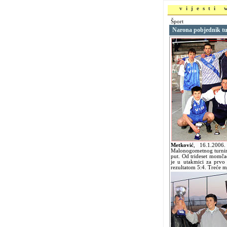
vijesti
Šport
Narona pobjednik tu
Metković
,
16.1.2006
Malonogometnog turnira
put. Od trideset momča
je u utakmici za prvo 
rezultatom 5:4. Treće m