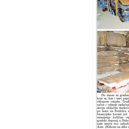
Do danas su građani p
koje se, kao i stari pap
otkupom otpada. Građ
račun i odmah isplaću
akciju uključila metko
po šumi na Predolcu s
financijske koristi jo
smanjenju količine o
gradski deponij u Dubr
naše smeće evo nekoli
Ante. (Klikom na slike 