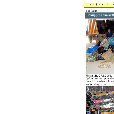
vijesti
Ekologija
Prikupljeno oko 50.
Metković
,
27.1.2006.
djelatnosti od poned
limenki, staklenih boc
samo od trgovina.