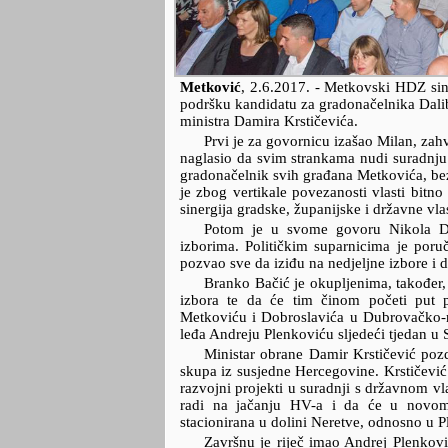
Metković
,
2.6.2017.
- Metkovski HDZ sino
podršku kandidatu za gradonačelnika Dalib
ministra Damira Krstičevića.
Prvi je za govornicu izašao Milan, zahv
naglasio da svim strankama nudi suradnju 
gradonačelnik svih građana Metkovića, bez
je zbog vertikale povezanosti vlasti bitno
sinergija gradske, županijske i državne vlas
Potom je u svome govoru Nikola Do
izborima. Političkim suparnicima je poruči
pozvao sve da iziđu na nedjeljne izbore i 
Branko Bačić je okupljenima, takođe
izbora te da će tim činom početi put p
Metkoviću i Dobroslavića u Dubrovačko-ner
leđa Andreju Plenkoviću sljedeći tjedan u 
Ministar obrane Damir Krstičević poz
skupa iz susjedne Hercegovine. Krstičević
razvojni projekti u suradnji s državnom vla
radi na jačanju HV-a i da će u novom
stacionirana u dolini Neretve, odnosno u 
Završnu je riječ imao Andrej Plenkovi