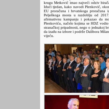
krugu Metković imao najveći odziv birač
Idući tjedan, kako navodi Plenković, okon
EU proračuna i hrvatskoga proračuna iz
Pelješkoga mosta u razdoblju od 2017
afirmativnu kampanju i pokazao da mo
Plenkoviću, načelo kojima se HDZ vodio u
stranačkoj pripadnosti, nego o jednakoj br
da izađu na izbore i podrže Dalibora Mila
vijeću.