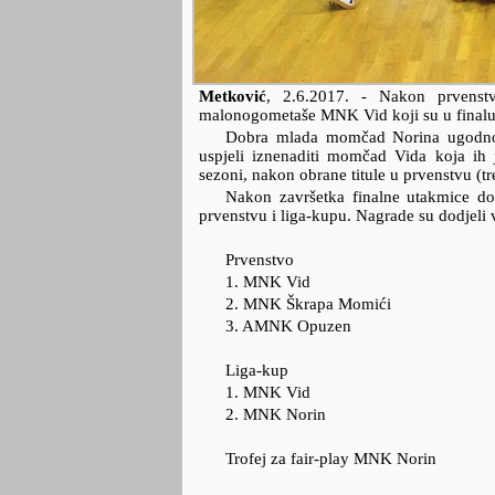
Metković
,
2.6.2017.
- Nakon prvenst
malonogometaše MNK Vid koji su u finalu 
Dobra mlada momčad Norina ugodno j
uspjeli iznenaditi momčad Vida koja ih 
sezoni, nakon obrane titule u prvenstvu (tre
Nakon završetka finalne utakmice dod
prvenstvu i liga-kupu. Nagrade su dodjeli 
Prvenstvo
1. MNK Vid
2. MNK Škrapa Momići
3. AMNK Opuzen
Liga-kup
1. MNK Vid
2. MNK Norin
Trofej za fair-play MNK Norin