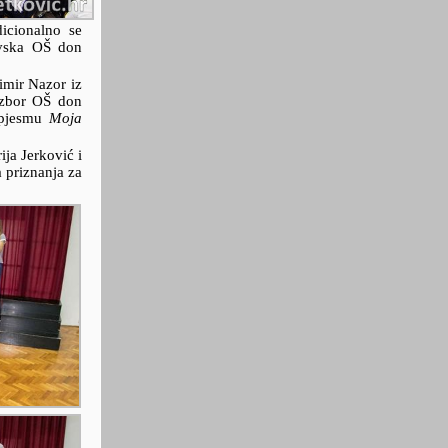
icionalno se
ovska OŠ don
imir Nazor iz
 zbor OŠ don
t pjesmu
Moja
ja Jerković i
 priznanja za