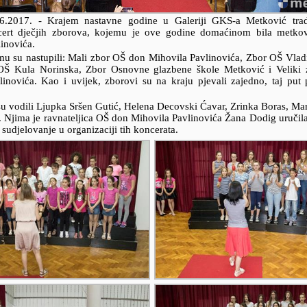
.6.2017.
- Krajem nastavne godine u Galeriji GKS-a Metković trad
cert dječjih zborova, kojemu je ove godine domaćinom bila metk
inovića.
u su nastupili: Mali zbor OŠ don Mihovila Pavlinovića, Zbor OŠ Vlad
OŠ Kula Norinska, Zbor Osnovne glazbene škole Metković i Veliki
linovića. Kao i uvijek, zborovi su na kraju pjevali zajedno, taj pu
u vodili Ljupka Sršen Gutić, Helena Decovski Ćavar, Zrinka Boras, Mari
 Njima je ravnateljica OŠ don Mihovila Pavlinovića Žana Dodig uručila
sudjelovanje u organizaciji tih koncerata.