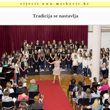
vijesti www.metkovic.hr
Tradicija se nastavlja