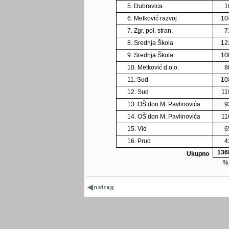
5. Dubravica
1
6. Metković razvoj
10
7. Zgr. pol. stran.
7
8. Srednja Škola
12
9. Srednja Škola
10
10. Metković d.o.o.
8
11. Sud
10
12. Sud
11
13. OŠ don M. Pavlinovića
9
14. OŠ don M. Pavlinovića
11
15. Vid
6
16. Prud
4
136
Ukupno
%