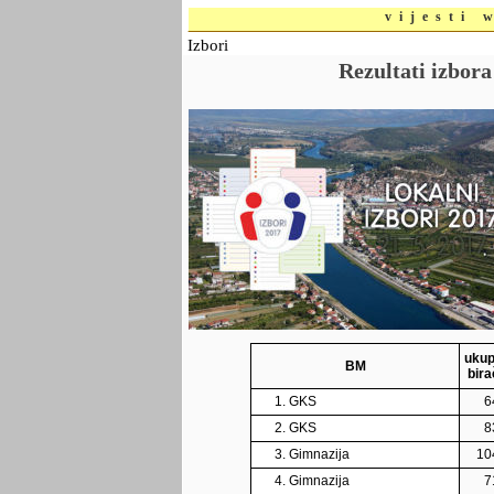
vijesti 
Izbori
Rezultati izbor
uku
BM
bira
1. GKS
6
2. GKS
8
3. Gimnazija
10
4. Gimnazija
7