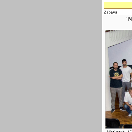
Zabava
'N