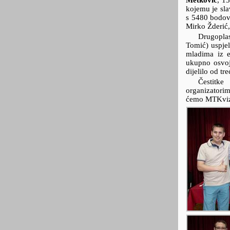
Metković
,
15
kojemu je sla
s 5480 bodova
Mirko Žderić,
Drugopla
Tomić) uspjel
mladima iz 
ukupno osvoj
dijelilo od tr
Čestitke
organizatorim
ćemo MTKviz 