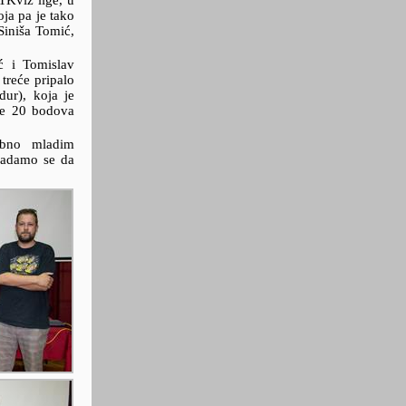
TKviz lige, u
oja pa je tako
Siniša Tomić,
ć i Tomislav
treće pripalo
ur), koja je
je 20 bodova
sebno mladim
 Nadamo se da