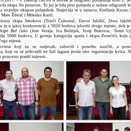
.6.2017.
- U Galeriji GKS-a u utorak je odigrano posljednje kolo 2. M
vila ekipa
No pasaran
. To joj je bila peta pobjeda u sedam odigranih k
 uvjerljiv ukupan pobjednik. Natjecala se u sastavu: Krešimir Kuran, 
 Mate Žderić i Milenko Karić.
sirana ekipa
Smokovo
(Tonći Čubranić, Davor Jakišić, Dora Jakiši
a je u jakoj konkurenciji s 5020 bodova izboriti drugo mjesto, dok je 
ekipe
Bež ćuko
(Jure Veraja, Iva Bošnjak, Josip Bukovac, Tomo Ujd
ila 5000 bodova. U gornju kategoriju spada i ekipa
Zvončići
, koju 
ećega mjesta.
 svima koji su se natjecali, zabavili i ponešto naučili, a po
a, koji su se prihvatili ne baš lagana posla oko organizacije kviza.
ponovno pratiti najesen.