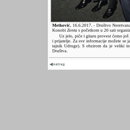
Metković
,
16.6.2017.
- Društvo Neretvana 
Konobi
Zenta
s početkom u 20 sati organiz
Uz jelo, piće i gitaru provest ćemo jo
i prijatelje. Za sve informacije možete se 
tajnik Udruge). S obzirom da je veliki int
Društva.