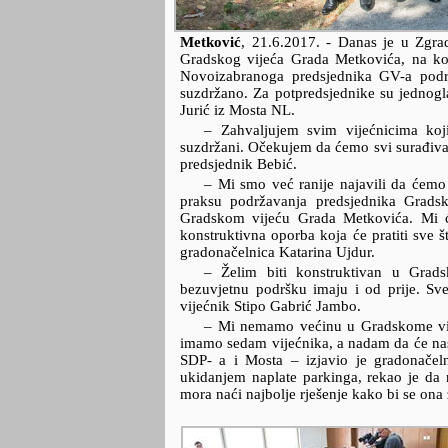
Metković
,
21.6.2017.
- Danas je u Zgrad
Gradskog vijeća Grada Metkovića, na ko
Novoizabranoga predsjednika GV-a podr
suzdržano. Za potpredsjednike su jednogl
Jurić iz Mosta NL.
– Zahvaljujem svim vijećnicima koji
suzdržani. Očekujem da ćemo svi surađivati
predsjednik Bebić.
– Mi smo već ranije najavili da ćemo 
praksu podržavanja predsjednika Gradsko
Gradskom vijeću Grada Metkovića. Mi će
konstruktivna oporba koja će pratiti sve š
gradonačelnica Katarina Ujdur.
– Želim biti konstruktivan u Gra
bezuvjetnu podršku imaju i od prije. Sve
vijećnik Stipo Gabrić Jambo.
– Mi nemamo većinu u Gradskome vije
imamo sedam vijećnika, a nadam da će nas
SDP- a i Mosta – izjavio je gradonačeln
ukidanjem naplate parkinga, rekao je da 
mora naći najbolje rješenje kako bi se ona 