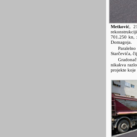
Metković
,
2
rekonstrukci
701.250 kn, 
Domagoja.
Paralelno
Starčevića, č
Gradonače
nikakva razlo
projekte koje