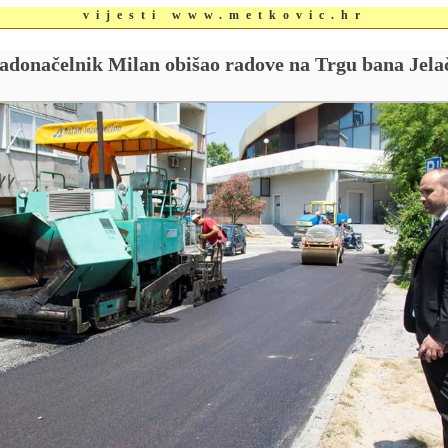
vijesti www.metkovic.hr
adonačelnik Milan obišao radove na Trgu bana Jela