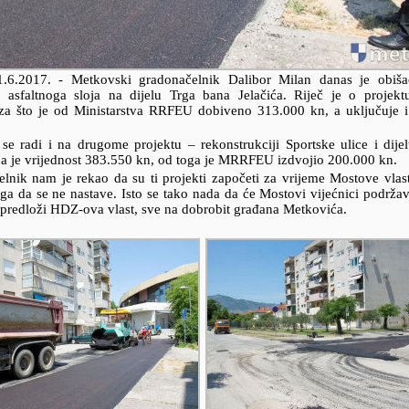
1.6.2017.
- Metkovski gradonačelnik Dalibor Milan danas je obiš
ji asfaltnoga sloja na dijelu Trga bana Jelačića. Riječ je o projek
za što je od Ministarstva RRFEU dobiveno 313.000 kn, a uključuje i
 se radi i na drugome projektu – rekonstrukciji Sportske ulice i dije
ija je vrijednost 383.550 kn, od toga je MRRFEU izdvojio 200.000 kn.
lnik nam je rekao da su ti projekti započeti za vrijeme Mostove vlas
ga da se ne nastave. Isto se tako nada da će Mostovi vijećnici podržava
 predloži HDZ-ova vlast, sve na dobrobit građana Metkovića.