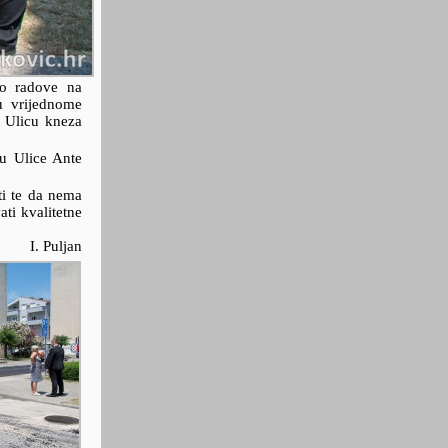
ao radove na
tu vrijednome
 Ulicu kneza
lu Ulice Ante
ti te da nema
ti kvalitetne
I. Puljan