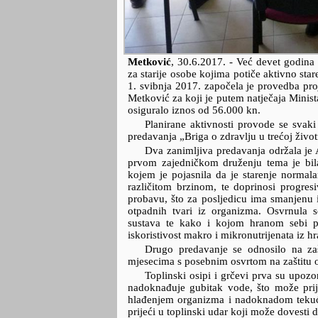
Metković
,
30.6.2017.
- Već devet godin
za starije osobe kojima potiče aktivno star
1. svibnja 2017. započela je provedba pro
Metković za koji je putem natječaja Minista
osiguralo iznos od 56.000 kn.
Planirane aktivnosti provode se svaki
predavanja „Briga o zdravlju u trećoj život
Dva zanimljiva predavanja održala je
prvom zajedničkom druženju tema je bila
kojem je pojasnila da je starenje normala
različitom brzinom, te doprinosi progre
probavu, što za posljedicu ima smanjenu is
otpadnih tvari iz organizma. Osvrnula
sustava te kako i kojom hranom sebi pr
iskoristivost makro i mikronutrijenata iz hr
Drugo predavanje se odnosilo na zaš
mjesecima s posebnim osvrtom na zaštitu o
Toplinski osipi i grčevi prva su upozo
nadoknađuje gubitak vode, što može prijeć
hlađenjem organizma i nadoknadom tekući
prijeći u toplinski udar koji može dovesti 