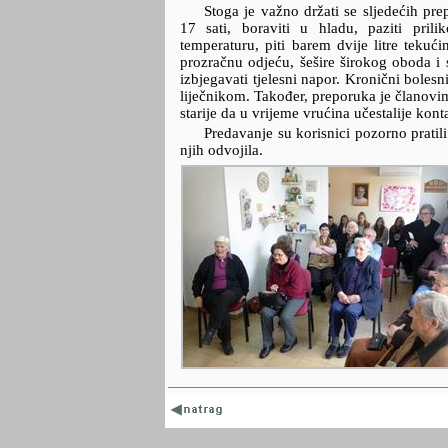
Stoga je važno držati se sljedećih pr
17 sati, boraviti u hladu, paziti pril
temperaturu, piti barem dvije litre tekući
prozračnu odjeću, šešire širokog oboda i 
izbjegavati tjelesni napor. Kronični bolesni
liječnikom. Također, preporuka je članovi
starije da u vrijeme vrućina učestalije konta
Predavanje su korisnici pozorno pratil
njih odvojila.