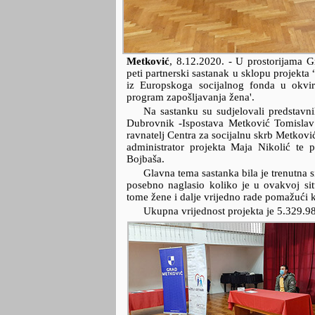
Metković
,
8.12.2020.
- U prostorijama G
peti partnerski sastanak u sklopu projekta 
iz Europskoga socijalnog fonda u okvir
program zapošljavanja žena'.
Na sastanku su sudjelovali predstavn
Dubrovnik -Ispostava Metković Tomislav
ravnatelj Centra za socijalnu skrb Metkovi
administrator projekta Maja Nikolić te 
Bojbaša.
Glavna tema sastanka bila je trenutna
posebno naglasio koliko je u ovakvoj situ
tome žene i dalje vrijedno rade pomažući k
Ukupna vrijednost projekta je 5.329.98