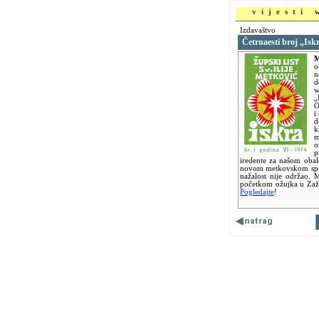
vijesti
Izdavaštvo
Četrnaesti broj „Isk
M
o
n
d
w
„
O
i
d
k
m
o
p
iredente za našom obal
novom metkovskom sport
nažalost nije održao. 
početkom ožujka u Zaža
Pogledajte
!