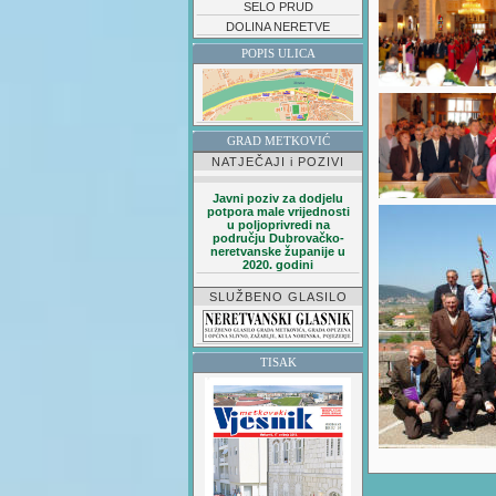
SELO PRUD
DOLINA NERETVE
POPIS ULICA
GRAD METKOVIĆ
NATJEČAJI i POZIVI
Javni poziv za dodjelu
potpora male vrijednosti
u poljoprivredi na
području Dubrovačko-
neretvanske županije u
2020. godini
SLUŽBENO GLASILO
TISAK