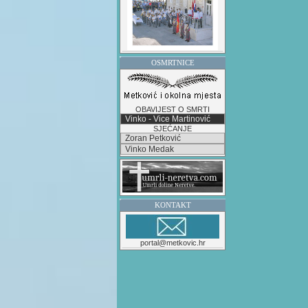
OSMRTNICE
OBAVIJEST O SMRTI
Vinko - Vice Martinović
SJEĆANJE
Zoran Petković
Vinko Medak
KONTAKT
portal@metkovic.hr