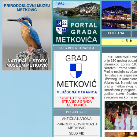
-1664
POČETNA
150 
SLUŽBENA STRANICA
Je li u Metkoviću trad
prije 150 godina pouz
talijanskog Loreta 18
Neretve. Prema tome sm
Prošle nedjelje svečan
Proslava je započela 
Džimbeg uz koncelebra
Volarevića. Na misi s
pratnji metkovskog 
iskorištena je prigoda
godine slave šezdes
svečanim ručkom u re
POSJETITE SLUŽBENU
STRANICU GRADA
METKOVIĆA
POGLEDAJTE
ANTIČKA NARONA
PRIRODOSLOVNI MUZEJ
METKOVIĆ
SELO VID