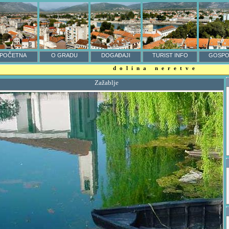
POČETNA
O GRADU
DOGAĐAJI
TURIST INFO
GOSPO
dolina neretve
Zažablje