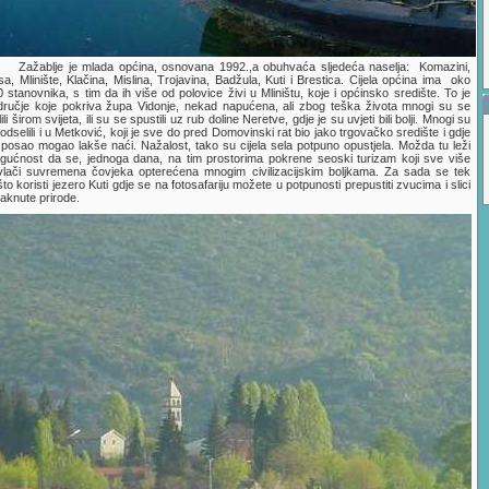
Zažablje je mlada općina, osnovana 1992.,a obuhvaća sljedeća naselja: Komazini,
a, Mlinište, Klačina, Mislina, Trojavina, Badžula, Kuti i Brestica. Cijela općina ima oko
 stanovnika, s tim da ih više od polovice živi u Mliništu, koje i općinsko središte. To je
dručje koje pokriva župa Vidonje, nekad napućena, ali zbog teška života mnogi su se
lili širom svijeta, ili su se spustili uz rub doline Neretve, gdje je su uvjeti bili bolji. Mnogi su
odselili i u Metković, koji je sve do pred Domovinski rat bio jako trgovačko središte i gdje
 posao mogao lakše naći. Nažalost, tako su cijela sela potpuno opustjela. Možda tu leži
gućnost da se, jednoga dana, na tim prostorima pokrene seoski turizam koji sve više
ivlači suvremena čovjeka opterećena mnogim civilizacijskim boljkama. Za sada se tek
to koristi jezero Kuti gdje se na fotosafariju možete u potpunosti prepustiti zvucima i slici
aknute prirode.