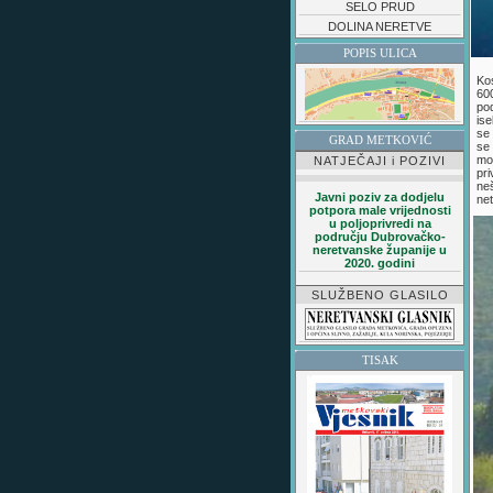
SELO PRUD
DOLINA NERETVE
POPIS ULICA
Kos
600
po
ise
se 
GRAD METKOVIĆ
se
mo
NATJEČAJI i POZIVI
pr
neš
Javni poziv za dodjelu
net
potpora male vrijednosti
u poljoprivredi na
području Dubrovačko-
neretvanske županije u
2020. godini
SLUŽBENO GLASILO
TISAK