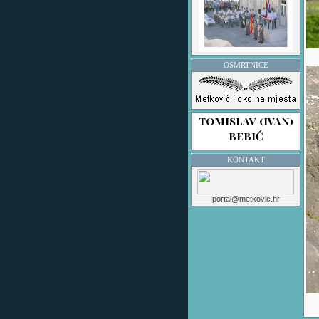
OSMRTNICE
KONTAKT
portal@metkovic.hr