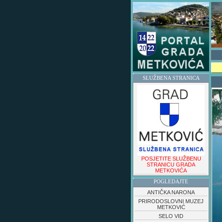
SLUŽBENA STRANICA
POSJETITE SLUŽBENU
STRANICU GRADA
METKOVIĆA
POGLEDAJTE
ANTIČKA NARONA
PRIRODOSLOVNI MUZEJ
METKOVIĆ
SELO VID