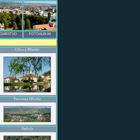
DARSTVO
FOTOALBUM
Crkva u Mliništu
Panorama Mliništa
Badžula