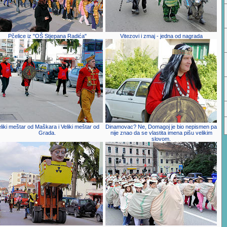
Pčelice iz "OŠ Stjepana Radića"
Vitezovi i zmaj - jedna od nagrada
liki meštar od Maškara i Veliki meštar od
Dinamovac? Ne, Domagoj je bio nepismen pa
Grada.
nije znao da se vlastita imena pišu velikim
slovom.