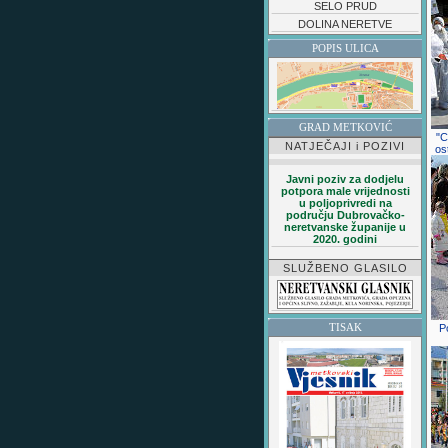
SELO PRUD
DOLINA NERETVE
POPIS ULICA
GRAD METKOVIĆ
"C
NATJEČAJI i POZIVI
os
Javni poziv za dodjelu
potpora male vrijednosti
u poljoprivredi na
području Dubrovačko-
neretvanske županije u
2020. godini
SLUŽBENO GLASILO
TISAK
P