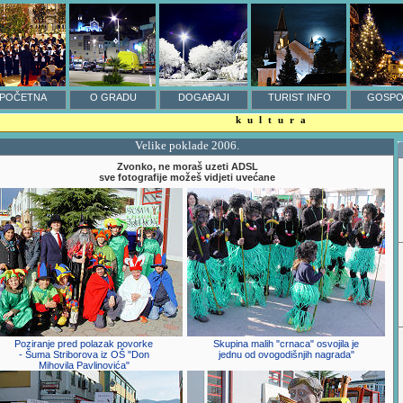
POČETNA
O GRADU
DOGAĐAJI
TURIST INFO
GOSPO
kultura
Velike poklade 2006.
Zvonko, ne moraš uzeti ADSL
sve fotografije možeš vidjeti uvećane
Poziranje pred polazak povorke
Skupina malih "crnaca" osvojila je
- Šuma Striborova iz OŠ "Don
jednu od ovogodišnjih nagrada"
Mihovila Pavlinovića"