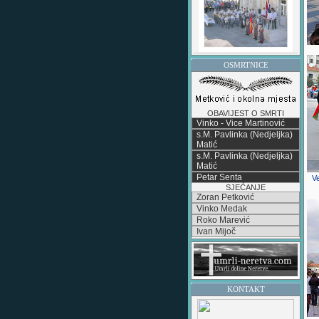
OSMRTNICE
OBAVIJEST O SMRTI
Vinko - Vice Martinović
s.M. Pavlinka (Nedjeljka)
Matić
s.M. Pavlinka (Nedjeljka)
Matić
Petar Senta
Ve
SJEĆANJE
Zoran Petković
Vinko Medak
Roko Marević
Ivan Mijoč
KONTAKT