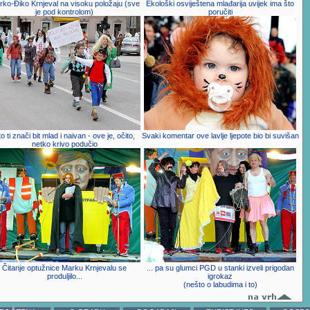
ko-Điko Krnjeval na visoku položaju (sve
Ekološki osviještena mlađarija uvijek ima što
je pod kontrolom)
poručiti
o ti znači bit mlad i naivan - ove je, očito,
Svaki komentar ove lavlje ljepote bio bi suvišan
netko krivo podučio
Čitanje optužnice Marku Krnjevalu se
... pa su glumci PGD u stanki izveli prigodan
produljilo...
igrokaz
(nešto o labudima i to)