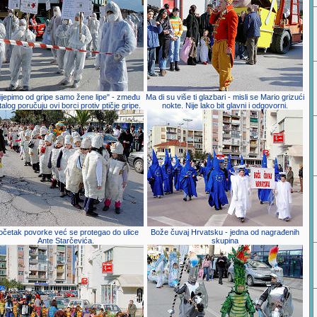
ijepimo od gripe samo žene lipe" - zmeđu
Ma di su više ti glazbari - misli se Mario grizući
talog poručuju ovi borci protiv ptičje gripe.
nokte. Nije lako bit glavni i odgovorni.
očetak povorke već se protegao do ulice
Bože čuvaj Hrvatsku - jedna od nagrađenih
Ante Starčevića.
skupina