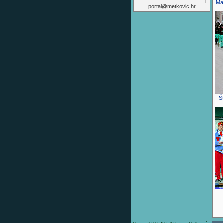
Mar
portal@metkovic.hr
Št