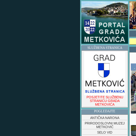
SLUŽBENA STRANICA
POSJETITE SLUŽBENU
STRANICU GRADA
METKOVIĆA
POGLEDAJTE
ANTIČKA NARONA
PRIRODOSLOVNI MUZEJ
METKOVIĆ
SELO VID