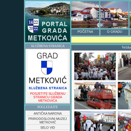
POČETNA
O GRADU
SLUŽBENA STRANICA
Velik
POSJETITE SLUŽBENU
STRANICU GRADA
METKOVIĆA
POGLEDAJTE
ANTIČKA NARONA
PRIRODOSLOVNI MUZEJ
METKOVIĆ
SELO VID