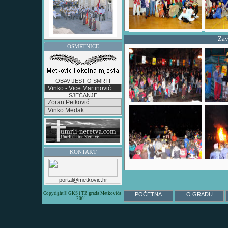
Zav
OSMRTNICE
OBAVIJEST O SMRTI
Vinko - Vice Martinović
SJEĆANJE
Zoran Petković
Vinko Medak
KONTAKT
portal@metkovic.hr
Copyright© GKS i TZ grada Metkovića
POČETNA
O GRADU
2001.