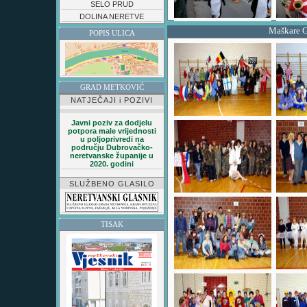
SELO PRUD
DOLINA NERETVE
Maškare G
POPIS ULICA
GRAD METKOVIĆ
NATJEČAJI i POZIVI
Javni poziv za dodjelu
potpora male vrijednosti
u poljoprivredi na
području Dubrovačko-
neretvanske županije u
2020. godini
SLUŽBENO GLASILO
TISAK