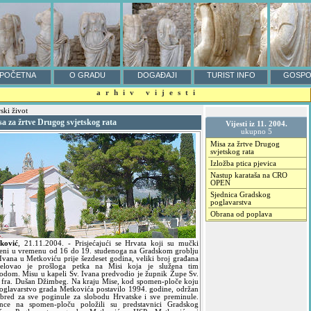
POČETNA
O GRADU
DOGAĐAJI
TURIST INFO
GOSPO
arhiv vijesti
ski život
a za žrtve Drugog svjetskog rata
Vijesti iz 11. 2004.
ukupno 5
Misa za žrtve Drugog
svjetskog rata
Izložba ptica pjevica
Nastup karataša na CRO
OPEN
Sjednica Gradskog
poglavarstva
Obrana od poplava
ković
,
21.11.2004.
- Prisjećajući se Hrvata koji su mučki
jeni u vremenu od 16 do 19. studenoga na Gradskom groblju
 Ivana u Metkoviću prije šezdeset godina, veliki broj građana
jelovao je prošloga petka na Misi koja je služena tim
odom. Misu u kapeli Sv. Ivana predvodio je župnik Župe Sv.
je fra. Dušan Džimbeg. Na kraju Mise, kod spomen-ploče koju
Poglavarstvo grada Metkovića postavilo 1994. godine, održan
obred za sve poginule za slobodu Hrvatske i sve preminule.
ence na spomen-ploču položili su predstavnici Gradskog