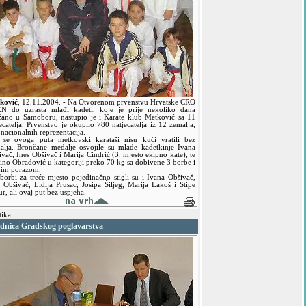
ković
,
12.11.2004.
- Na Otvorenom prvenstvu Hrvatske CRO
N do uzrasta mlađi kadeti, koje je prije nekoliko dana
žano u Samoboru, nastupio je i Karate klub Metković sa 11
ecatelja. Prvenstvo je okupilo 780 natjecatelja iz 12 zemalja,
 nacionalnih reprezentacija.
i se ovoga puta metkovski karataši nisu kući vratili bez
alja. Brončane medalje osvojile su mlađe kadetkinje Ivana
vač, Ines Obšivač i Marija Cindrić (3. mjesto ekipno kate), te
ino Obradović u kategoriji preko 70 kg sa dobivene 3 borbe i
nim porazom.
borbi za treće mjesto pojedinačno stigli su i Ivana Obšivač,
s Obšivač, Lidija Prusac, Josipa Šiljeg, Marija Lakoš i Stipe
r, ali ovaj put bez uspjeha.
tika
ednica Gradskog poglavarstva