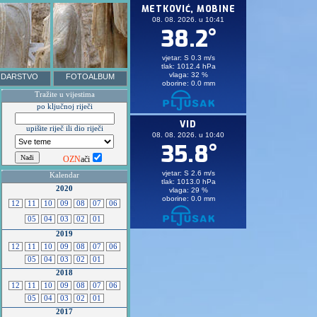
DARSTVO
FOTOALBUM
Tražite u vijestima
po ključnoj riječi
upišite riječ ili dio riječi
OZN
ači
Kalendar
2020
12
11
10
09
08
07
06
05
04
03
02
01
2019
12
11
10
09
08
07
06
05
04
03
02
01
2018
12
11
10
09
08
07
06
05
04
03
02
01
2017