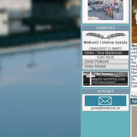
OSMRTNICE
Met
OBAVIJEST O SMRTI
OPE
Vinko - Vice Martinović
odr
natj
SJEĆANJE
te 7
Zoran Petković
Nit
Vinko Medak
med
Obši
Mar
jed
Do 
Ine
Ujdu
KONTAKT
Poli
Sj
portal@metkovic.hr