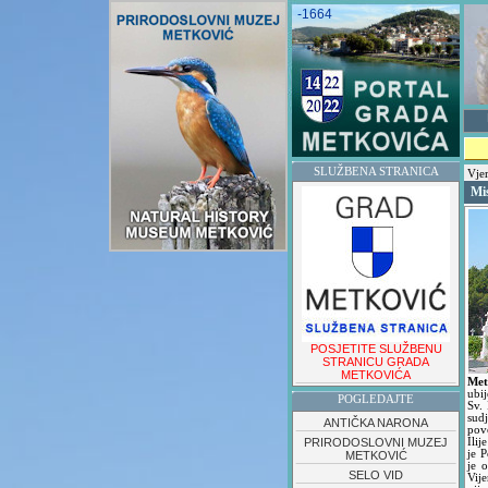
-1664
SLUŽBENA STRANICA
Vjer
Mis
POSJETITE SLUŽBENU
STRANICU GRADA
METKOVIĆA
Met
ubi
POGLEDAJTE
Sv.
sud
ANTIČKA NARONA
pov
PRIRODOSLOVNI MUZEJ
Ili
je 
METKOVIĆ
je 
SELO VID
Vij