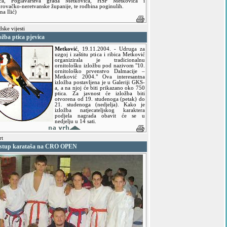
eća, Poglavarstva grada Metkovića, HSP Metkovića i
rovačko-neretvanske županije, te rodbina poginulih.
na Ilić)
ske vijesti
ožba ptica pjevica
Metković
,
19.11.2004.
- Udruga za
uzgoj i zaštitu ptica i ribica Metković
organizirala je tradicionalnu
ornitološku izložbu pod nazivom "10.
ornitološko prvenstvo Dalmacije –
Metković 2004." Ova interesantna
izložba postavljena je u Galeriji GKS-
a, a na njoj će biti prikazano oko 750
ptica. Za javnost će izložba biti
otvorena od 19. studenoga (petak) do
21. studenoga (nedjelja). Kako je
izložba natjecateljskog karaktera
podjela nagrada obavit će se u
nedjelju u 14 sati.
rt
stup karataša na CRO OPEN