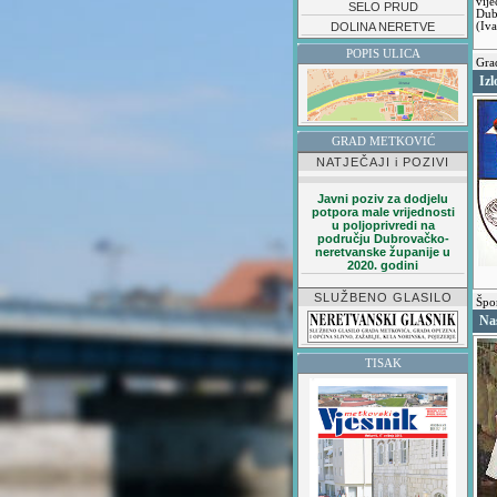
vij
SELO PRUD
Dub
DOLINA NERETVE
(Iva
POPIS ULICA
Grad
Izl
GRAD METKOVIĆ
NATJEČAJI i POZIVI
Javni poziv za dodjelu
potpora male vrijednosti
u poljoprivredi na
području Dubrovačko-
neretvanske županije u
2020. godini
SLUŽBENO GLASILO
Špo
Na
TISAK