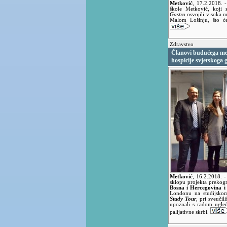
Metković
,
17.2.2018.
-
škole Metković, koji 
Gastro
osvojili visoka m
Malom Lošinju, što ć
Zdravstvo
Članovi budućega met
hospicije svjetskoga
Metković
,
16.2.2018.
-
sklopu projekta prekog
Bosna i Hercegovina 
Londonu na studijsko
Study Tour
, pri sveučil
upoznali s radom ugled
palijativne skrbi.