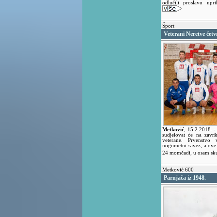
odlučili proslavu upri
Šport
Veterani Neretve četv
Metković
,
15.2.2018.
-
sudjelovat će na zavr
veterane. Prvenstvo 
nogometni savez, a ove
24 momčadi, u osam skup
Metković 600
Parnjača iz 1948.