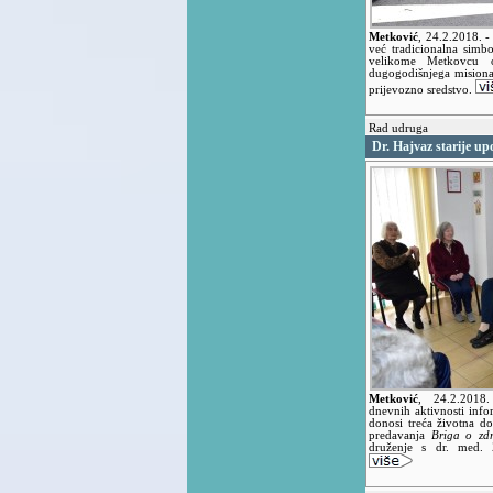
Metković
,
24.2.2018.
-
već tradicionalna simbo
velikome Metkovcu 
dugogodišnjega misionar
prijevozno sredstvo.
Rad udruga
Dr. Hajvaz starije up
Metković
,
24.2.201
dnevnih aktivnosti inf
donosi treća životna d
predavanja
Briga o zdr
druženje s dr. med. 