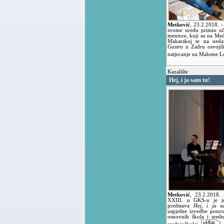
Metković
,
23.2.2018.
-
svome uredu primio uč
mentore, koji su na M
Makarskoj te na neda
Gastro
u Zadru osvojili
natjecanje na Malome L
Kazalište
Hej, i ja sam tu!
Metković
,
23.2.2018.
XXIII. u GKS-u je ju
predstava
Hej, i ja s
uspješne izvedbe pono
osnovnih škola i sredn