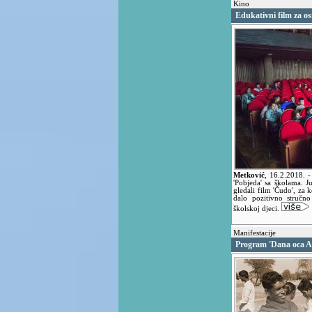
Kino
Edukativni film za o
Metković
,
16.2.2018.
-
'Pobjeda' sa školama. 
gledali film 'Čudo', za 
dalo pozitivno stručno
školskoj djeci.
Manifestacije
Program 'Dana oca A