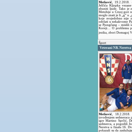
Metković
,
19.2.2018.
Jelčića Kljopka vezan
zbuniti ljude. Tako je 
Metohije u Crnoj gori n
moglo znati je li „g“ u „
koje svojedobno nije z
održati u nekakvome Pj
se Pjongčang – mislili 
Koreji… O problemu pis
jezika, zbori Domagoj 
Šport
Veterani NK Neretva 
Metković
,
18.2.2018
izvođenjem sedmeraca pob
igre Martino Sprčić, 
sedmerca, a pogodili Jo
Neretva u finalu 16. D
pokazali su da zaslužuju