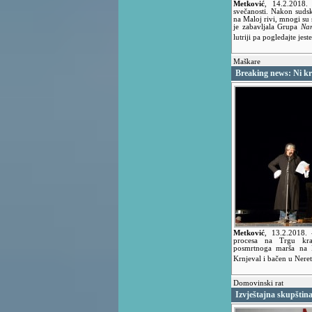
Metković
,
14.2.2018
svečanosti. Nakon suds
na Maloj rivi, mnogi su 
je zabavljala Grupa
Na
lutriji pa pogledajte jes
Maškare
Breaking news: Ni kri
Metković
,
13.2.2018.
procesa na Trgu kra
posmrtnoga marša na 
Krnjeval i bačen u Nere
Domovinski rat
Izvještajna skupštin