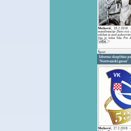
Metković
,
28.2.2018.
manifestacije
Dani oca 
održan je pod pokrovite
čija je tema bila
Pet 
Šport
Izborna skupština p
'Neretvanski gusar'
Metković
,
27.2.2018.