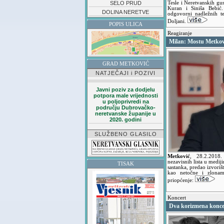
SELO PRUD
Tesle i Neretvanskih gus
Kuran i Siniša Bebić
DOLINA NERETVE
odgovorni nadležnih te
Doljani.
POPIS ULICA
Reagiranje
Milan: Mostu Metkovi
GRAD METKOVIĆ
NATJEČAJI i POZIVI
Javni poziv za dodjelu
potpora male vrijednosti
u poljoprivredi na
području Dubrovačko-
neretvanske županije u
2020. godini
SLUŽBENO GLASILO
Metković
,
28.2.2018
nezavisnih lista u medi
TISAK
sastanka, predao izvoriš
kao netočne i zlonamj
priopćenje:
Koncert
Dva korizmena konce