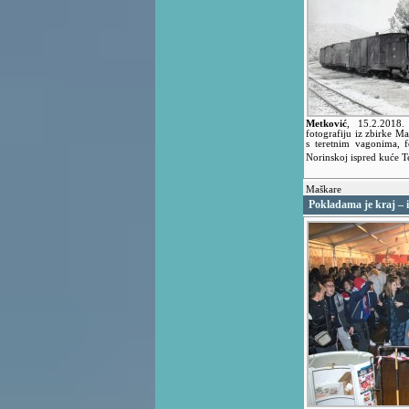
Metković
,
15.2.2018
fotografiju iz zbirke Ma
s teretnim vagonima, 
Norinskoj ispred kuće T
Maškare
Pokladama je kraj – iz