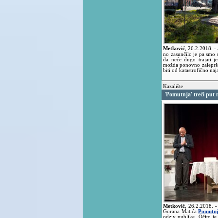
Metković
,
26.2.2018.
-
no zasunčilo je pa smo 
da neće dugo trajati j
možda ponovno zaleprša.
biti od katastrofično na
Kazalište
'Pomutnja' treći put
Metković
,
26.2.2018.
-
Gorana Matića
Pomutn
odziv publike. Očito je