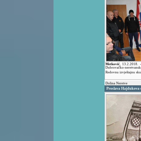
Metković
,
13.2.2018.
Dubrovačko-neretvanske
Redovnu izvještajnu sku
Dolina Neretve
Proslava Hajdukova 