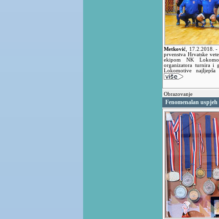
Metković
,
17.2.2018.
-
prvenstva Hrvatske vete
ekipom NK Lokomoti
organizatora turnira i
Lokomotive najljepša
Obrazovanje
Fenomenalan uspjeh 