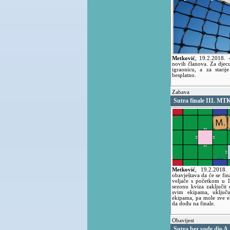
Metković
,
19.2.2018.
novih članova. Za djec
igraonicu, a za stari
besplatno.
Zabava
Sutra finale III. MTK
Metković
,
19.2.2018
obavještava da će se fin
veljače s početkom u 
sezonu kviza zaključit
svim ekipama, uključu
ekipama, pa mole sve e
da dođu na finale.
Obavijest
Sutra bez vode dio A.