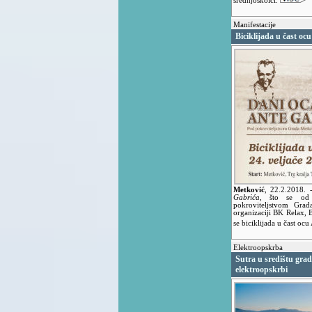
srednjoškolci.
Manifestacije
Biciklijada u čast oc
Metković
,
22.2.2018.
Gabrića
, što se od
pokroviteljstvom Grad
organizaciji BK Relax,
se biciklijada u čast oc
Elektroopskrba
Sutra u središtu gra
elektroopskrbi