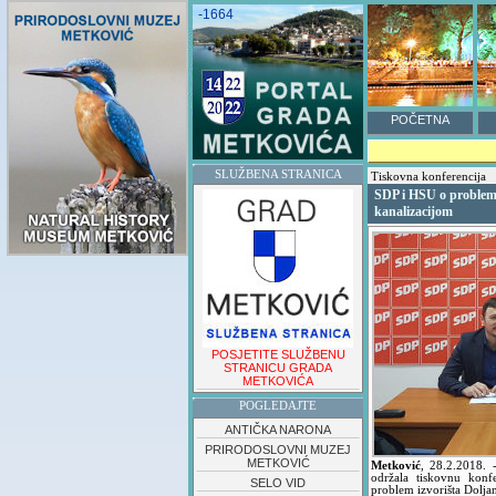
-1664
POČETNA
SLUŽBENA STRANICA
Tiskovna konferencija
SDP i HSU o problemi
kanalizacijom
POSJETITE SLUŽBENU
STRANICU GRADA
METKOVIĆA
POGLEDAJTE
ANTIČKA NARONA
PRIRODOSLOVNI MUZEJ
METKOVIĆ
Metković
,
28.2.2018.
održala tiskovnu konf
SELO VID
problem izvorišta Doljan