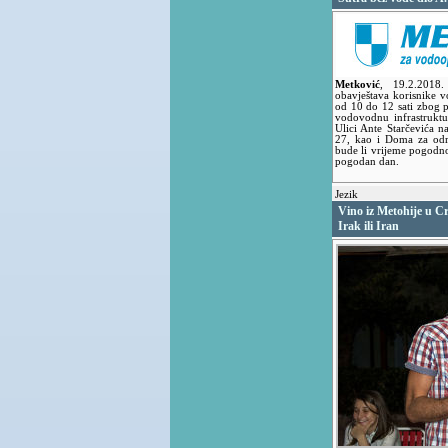
Metković
,
19.2.2018
obavještava korisnike v
od 10 do 12 sati zbog 
vodovodnu infrastrukt
Ulici Ante Starčevića 
27, kao i Doma za odra
bude li vrijeme pogodno 
pogodan dan.
Jezik
Vino iz Metohije u Crn
Irak ili Iran