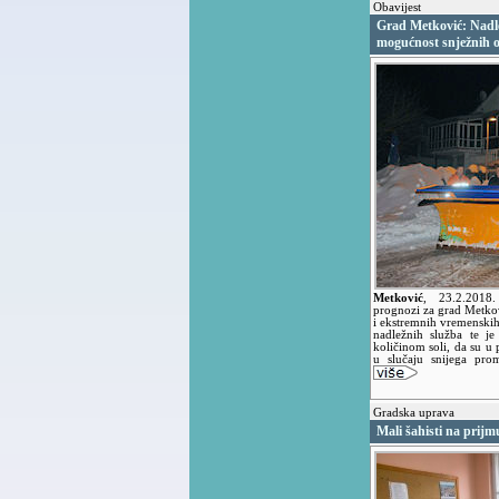
Obavijest
Grad Metković: Nadle
mogućnost snježnih 
Metković
,
23.2.201
prognozi za grad Metko
i ekstremnih vremenskih 
nadležnih služba te j
količinom soli, da su u 
u slučaju snijega pro
Gradska uprava
Mali šahisti na prij