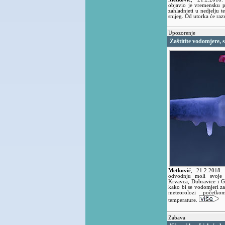
objavio je vremensku 
zahladnjeti u nedjelju t
snijeg. Od utorka će razv
Upozorenje
Zaštitite vodomjere, s
Metković
,
21.2.2018
odvodnju moli svoje 
Krvavca, Dubravice i 
kako bi se vodomjeri zaš
meteorolozi početko
temperature.
Zabava