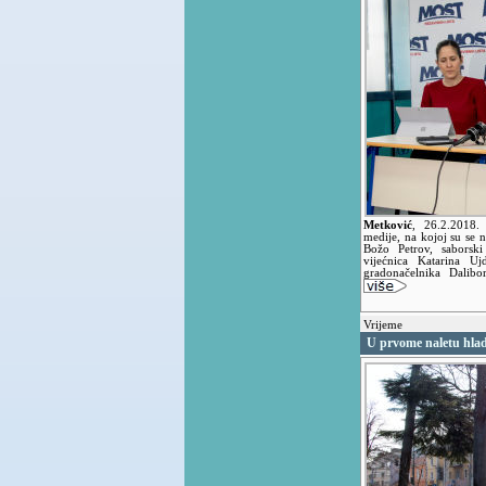
Metković
,
26.2.2018
medije, na kojoj su se 
Božo Petrov, saborsk
vijećnica Katarina Uj
gradonačelnika Dalibo
Vrijeme
U prvome naletu hlad