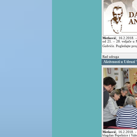
Metković
,
16.2.2018.
od 21. – 28. veljače u
Gabrića
. Pogledajte pr
Rad udruga
Aktivnosti u Udruzi 
Metković
,
16.2.2018.
-
blagdan Pepelnice i Val