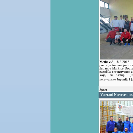
Metković
,
18.2.2018.
poziv je trenera junio
županije Markice Dodi
nazočila prvenstvenoj u
kojoj su nastupili j
neretvanske županije i 
Šport
Veterani Neretve u os