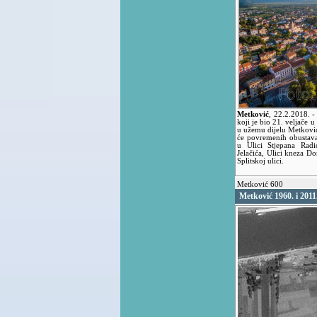
Metković
,
22.2.2018.
-
koji je bio 21. veljače 
u užemu dijelu Metkovića
će povremenih obustava e
u Ulici Stjepana Radi
Jelačića, Ulici kneza D
Splitskoj ulici.
Metković 600
Metković 1960. i 2011