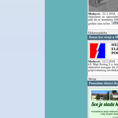
Metković
,
22.2.2018.
objavljene su usporedn
piše da su snimljene 19
godine nisu točne.
Elektroopskrba
Danas bez struje u 
Metković
,
22.2.2018.
kV Mali Prolog 2 u čet
električne energije bit
prijevremenog završetka 
Akcija
Pomozimo obnovi ško