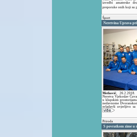
izvedbi amaterske d
preporuke onih koji su p
Šport
Neretvina Uprava pri
Metković
,
26.2.2018
Neretva Vjekoslav Čuva
u klupskim prostorijama
nedavnome Dvoranskom
svladavši uvjerljivo 
Priroda
S povratkom zime u na