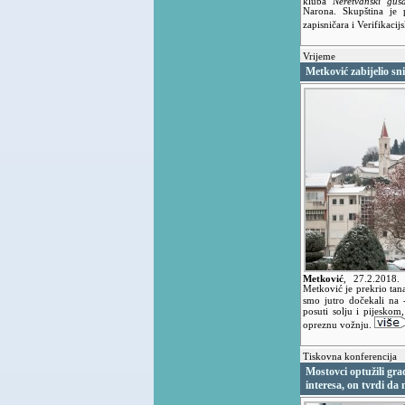
kluba
Neretvanski gus
Narona. Skupština je 
zapisničara i Verifikacij
Vrijeme
Metković zabijelio sn
Metković
,
27.2.2018
Metković je prekrio tana
smo jutro dočekali na 
posuti solju i pijesko
opreznu vožnju.
Tiskovna konferencija
Mostovci optužili gra
interesa, on tvrdi da