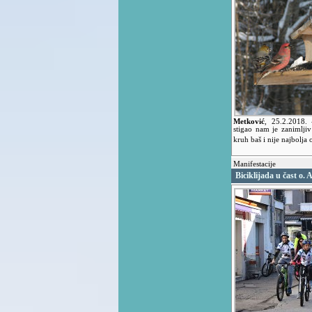
Metković
,
25.2.2018.
stigao nam je zanimljiv
kruh baš i nije najbolja 
Manifestacije
Biciklijada u čast o. 