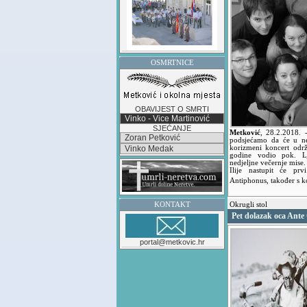
OSMRTNICE
OBAVIJEST O SMRTI
Vinko - Vice Martinović
SJEĆANJE
Metković
,
28.2.2018.
Zoran Petković
podsjećamo da će u ne
Vinko Medak
korizmeni koncert održ
godine vodio pok. Lj
nedjeljne večernje mise.
Ilije nastupit će pr
Antiphonus, također s 
KONTAKT
Okrugli stol
Pet dolazak oca Ant
portal@metkovic.hr