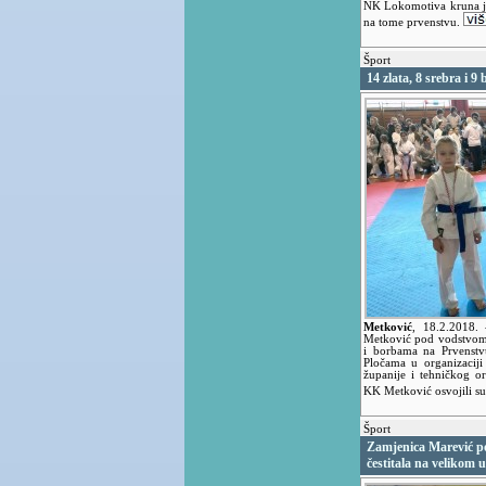
NK Lokomotiva kruna je
na tome prvenstvu.
Šport
14 zlata, 8 srebra i 
Metković
,
18.2.2018.
Metković pod vodstvom 
i borbama na Prvenstv
Pločama u organizacij
županije i tehničkog or
KK Metković osvojili su 
Šport
Zamjenica Marević p
čestitala na velikom 