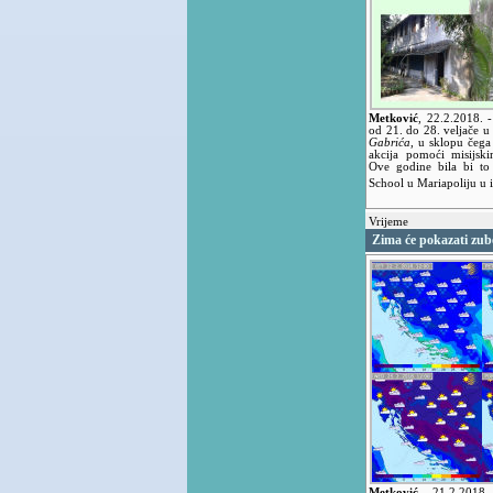
Metković
,
22.2.2018.
od 21. do 28. veljače 
Gabrića
, u sklopu čega
akcija pomoći misijsk
Ove godine bila bi to
School u Mariapoliju u
Vrijeme
Zima će pokazati zub
Metković
,
21.2.201