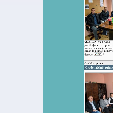
Metković
,
23.2.2018.
prošli tjedan u Splitu 
mjesto, danas je u sv
Milan te njima i njihov
darove.
Gradska uprava
Gradonačelnik primio