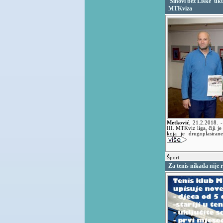
'Sinovi bez Liske' uk
MTKviza
Metković
,
21.2.2018.
-
III. MTKviz liga, čiji 
koja je drugoplasira
Šport
Za tenis nikada nije 