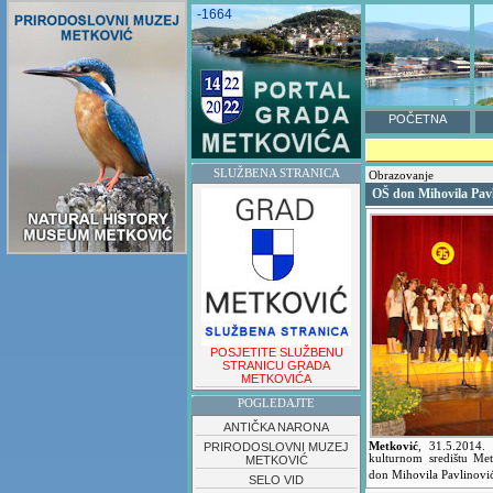
-1664
POČETNA
SLUŽBENA STRANICA
Obrazovanje
OŠ don Mihovila Pavli
POSJETITE SLUŽBENU
STRANICU GRADA
METKOVIĆA
POGLEDAJTE
ANTIČKA NARONA
PRIRODOSLOVNI MUZEJ
Metković
,
31.5.2014
kulturnom središtu Met
METKOVIĆ
don Mihovila Pavlinovi
SELO VID