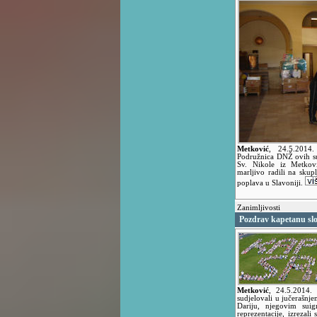
Metković
,
24.5.2014
Podružnica DNŽ ovih su
Sv. Nikole iz Metkovi
marljivo radili na skup
poplava u Slavoniji.
Zanimljivosti
Pozdrav kapetanu slo
Metković
,
24.5.2014.
sudjelovali u jučerašn
Dariju, njegovim sui
reprezentacije, izrezal