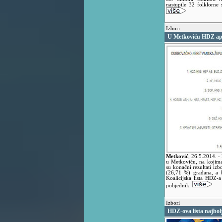
nastupile 32 folklorne 
Izbori
U Metkoviću HDZ aps
Metković
,
26.5.2014.
-
u Metkoviću, na kojima
su konačni rezultati iz
(26,71 %) građana, a b
Koalicijska lista HDZ-
pobjednik.
Izbori
HDZ-ova lista najbolj