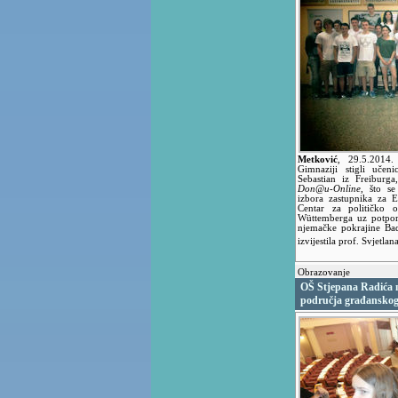
Metković
,
29.5.2014
Gimnaziji stigli učen
Sebastian iz Freiburga
Don@u-Online
, što s
izbora zastupnika za E
Centar za političko 
Wüttemberga uz potporu
njemačke pokrajine Ba
izvijestila prof. Svjetla
Obrazovanje
OŠ Stjepana Radića n
područja građanskog