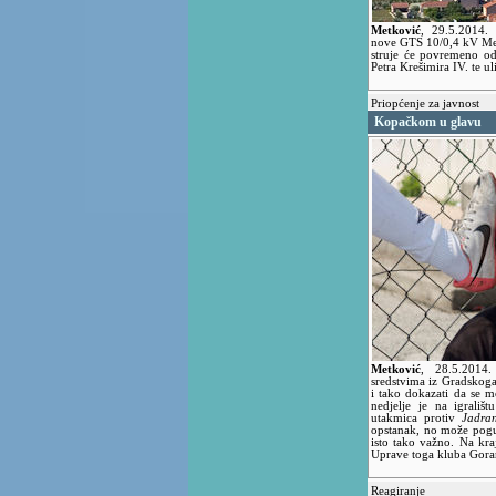
Metković
,
29.5.2014.
nove GTS 10/0,4 kV Met
struje će povremeno od 
Petra Krešimira IV. te ul
Priopćenje za javnost
Kopačkom u glavu
Metković
,
28.5.2014
sredstvima iz Gradskoga
i tako dokazati da se m
nedjelje je na igrališ
utakmica protiv
Jadra
opstanak, no može pogur
isto tako važno. Na kr
Uprave toga kluba Gor
Reagiranje