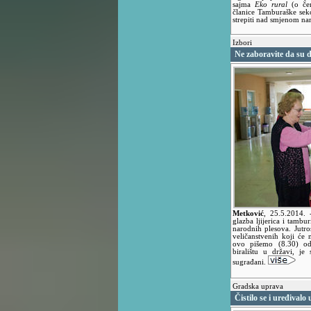
sajma
Eko rural
(o če
članice Tamburaške sek
strepiti nad smjenom nar
Izbori
Ne zaboravite da su d
Metković
,
25.5.2014.
glazba ljijerica i tambu
narodnih plesova. Jutro
veličanstvenih koji će
ovo pišemo (8.30) odz
biralištu u državi, je
sugrađani.
Gradska uprava
Čistilo se i uređivalo