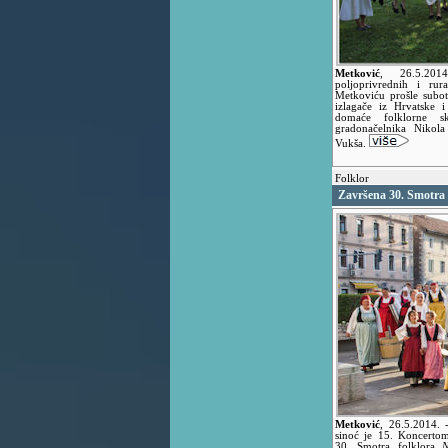
Metković
,
26.5.20
poljoprivrednih i ru
Metkoviću prošle subot
izlagače iz Hrvatske 
domaće folklorne s
gradonačelnika Nikol
Vukša.
Folklor
Završena 30. Smotra 
Metković
,
26.5.2014.
sinoć je 15. Koncerto
30. Smotra folklora
N