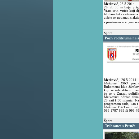
Metković
,
26.5.2014.
-
26. do 30. svibnja, pri
Vrata svih vrtića koji 
tih dana bit će otvorena 
a žele se upoznati s akt
s prostorom u kojem se 
Šport
Poziv roditeljima na 
Metković
,
26.5.2014
Metković 1963
poziva
Rukometni klub
Metkov
koji se žele aktivno ba
će se u Zgradi politič
Metkoviću održati dana 
20 sati i 30 minuta. N
programom rada, kao i
Metković 1963
raditi s 
098 1787 999 ili 098 4
Šport
Tri bronce s Peruče