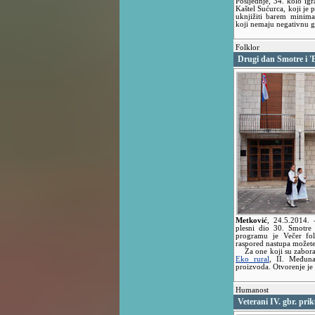
Posljednje, 34. kolo ig
Kaštel Sućurca, koji je 
uknjižiti barem minima
koji nemaju negativnu g
Folklor
Drugi dan Smotre i '
Metković
,
24.5.2014.
plesni dio 30. Smotre
programu je Večer fol
raspored nastupa možete
Za one koji su zaborav
Eko rural
, II. Međuna
proizvoda. Otvorenje je 
Humanost
Veterani IV. gbr. pri