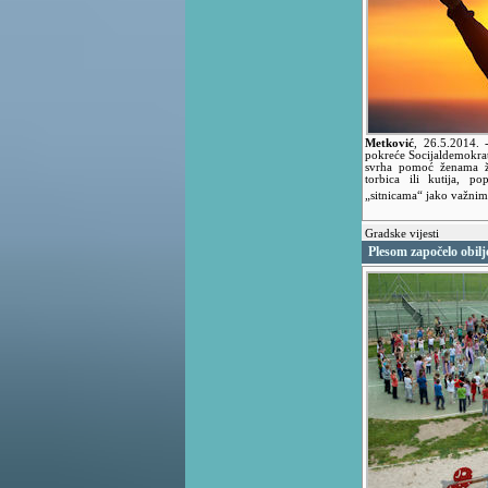
Metković
,
26.5.2014.
pokreće Socijaldemokrat
svrha pomoć ženama ž
torbica ili kutija, p
„sitnicama“ jako važni
Gradske vijesti
Plesom započelo obil