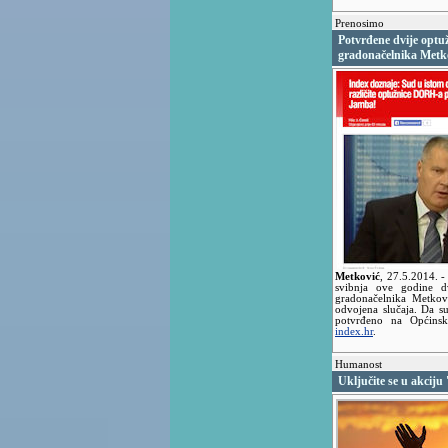
Prenosimo
Potvrđene dvije optu
gradonačelnika Metk
Metković
,
27.5.2014.
-
svibnja ove godine d
gradonačelnika Metkov
odvojena slučaja. Da s
potvrđeno na Općin
index.hr
.
Humanost
Uključite se u akciju 