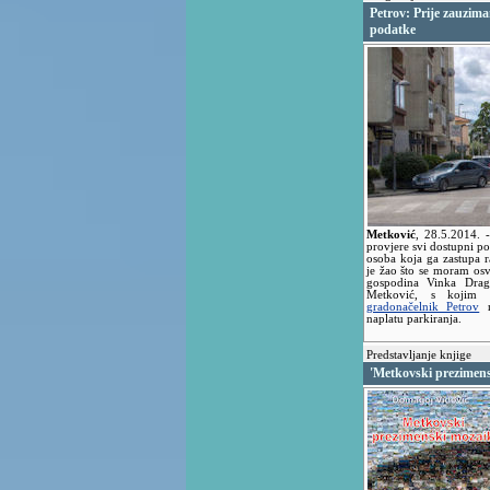
Petrov: Prije zauzima
podatke
Metković
,
28.5.2014.
provjere svi dostupni pod
osoba koja ga zastupa 
je žao što se moram osv
gospodina Vinka Drag
Metković, s koji
gradonačelnik Petrov
n
naplatu parkiranja.
Predstavljanje knjige
'Metkovski prezimen