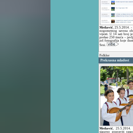
Metković
,
25.5.2014.
-
nogometnog saveza obo
vijesti. U 14 sati broj j
prešao 250 tisuća – jav
još fotografija koje ilu
Srni.
Folklor
Prekrasna mladost
Metković
,
25.5.2014
sigurno popraviti rasp