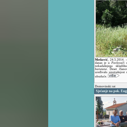
Metković
,
24.5.2014.
danas je u
Pavlovači
o
nekadašnjega skladišt
barutane
. Deset član
uređivalo unutrašnjost s
ubuduće.
Domovinski rat
Sjećanje na pok. Eu