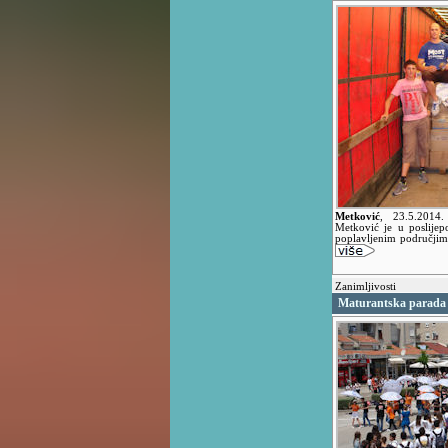
Metković
,
23.5.2014
Metković je u poslije
poplavljenim područjim
Zanimljivosti
Maturantska parada 