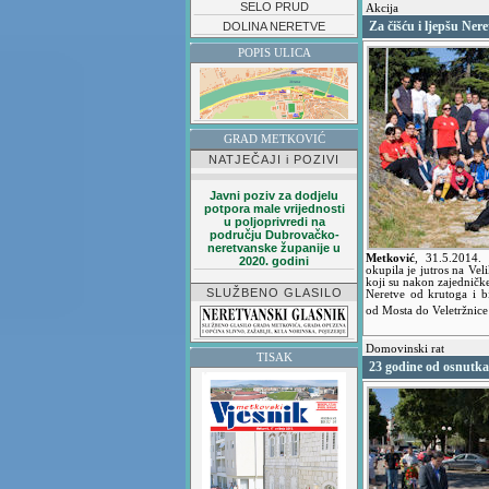
SELO PRUD
Akcija
Za čišću i ljepšu Ner
DOLINA NERETVE
POPIS ULICA
GRAD METKOVIĆ
NATJEČAJI i POZIVI
Javni poziv za dodjelu
potpora male vrijednosti
u poljoprivredi na
području Dubrovačko-
neretvanske županije u
Metković
,
31.5.2014.
2020. godini
okupila je jutros na Vel
koji su nakon zajedničke 
SLUŽBENO GLASILO
Neretve od krutoga i bi
od Mosta do Veletržnic
Domovinski rat
TISAK
23 godine od osnutka