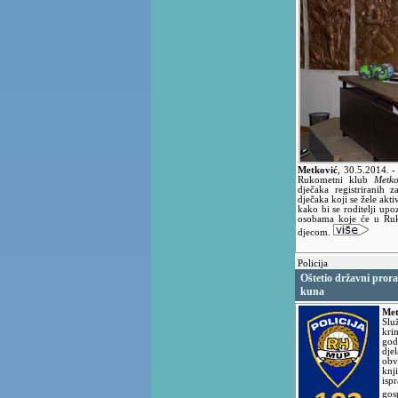
Metković
,
30.5.2014.
-
Rukometni klub
Metk
dječaka registriranih z
dječaka koji se žele akt
kako bi se roditelji up
osobama koje će u R
djecom.
Policija
Oštetio državni prora
kuna
Met
Slu
kri
god
dje
obv
knj
is
gos