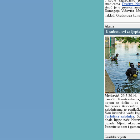
i svoje zagrebačko p
stranicama
Društva Ner
sinoć je u prostorijam
Domagoja Vidovića
Me
nakladi Gradskoga kult
Akcija
U subotu svi za ljepš
Metković
,
29.5.2014.
-
naročito Neretvankama, d
kojom se dičite i po
Awarenees Association
zajednicama te ronilač
Dan hrvatskih voda
koj
Turistička zajednica
. S
obala lijepe naše Nere
otpada. Mjesto okupljan
Ponesite sobom i gumen
Gradske vijesti