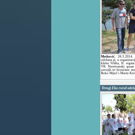
Metković
,
26.5.2014
održana je, u organizaci
kluba Vrlika, II. regat
VK Neretvanski gusar 
osvojili tri brončane me
Roko Mijoč i Marin Kreš
Drugi
Eko rural
održ