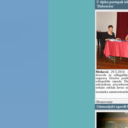
U tijeku postupak is
'Dubravicu'
Metković
,
29.5.2014.
dozvole za odlagališ
rasprava
Stručne podl
odlagalište otpada 'D
zakonskom procedurom
trebalo održati Javno 
izostanka zainteresirani
Obrazovanje
Gimnazijalci ugostili 