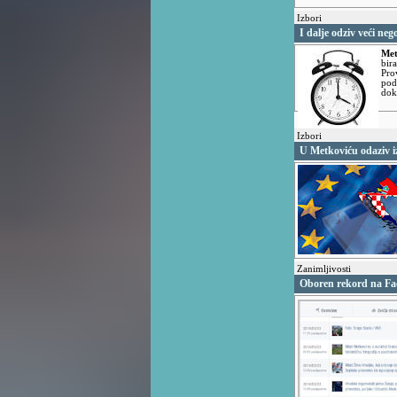
Izbori
I dalje odziv veći neg
Met
bir
Pro
pod
dok
Izbori
U Metkoviću odaziv i
Zanimljivosti
Oboren rekord na Fa