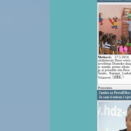
Metković
,
27.5.2014
obilježavati
Dane vrtić
izvođenju Dramske skup
je nastala prema tekst
ju je priredila teta Pav
Šutalo, Karmen Laska
Volarević.
Prenosimo
Jambo za PortalOko:
Ja sam ti miran i vje