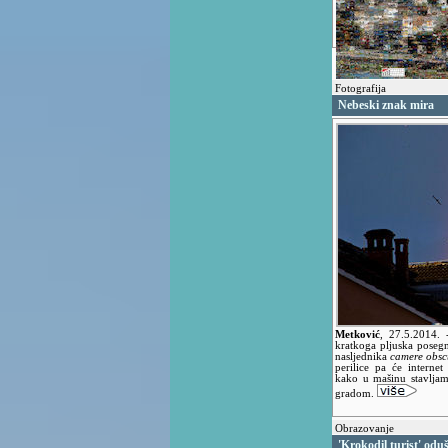
Fotografija
Nebeski znak mira
Metković
,
27.5.2014.
kratkoga pljuska posegnu
nasljednika
camere obsc
perilice pa će internet
kako u mašinu stavljam
gradom.
Obrazovanje
'Krokodil turist' odu