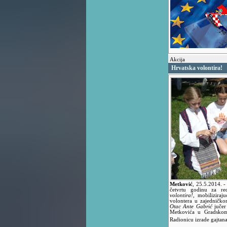
Akcija
Hrvatska volontira!
Metković
,
25.5.2014.
-
četvrtu godinu za re
volontira!
, mobiliziraju
volontera u zajedničko
Otac Ante Gabrić
jučer
Metkovića u Gradskom
Radionicu izrade gajtana