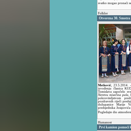
svatko mogao pronaći s
Folklor
Otvorena 30. Smotra 
Metković
,
23.5.2014.
izvođenju članica KUD
Tomislava započelo sv
Neretvu misečina pala
,
pokroviteljstvom pre
pozdravnih riječi pred
dožupanice Marije Vu
predsjednika Josipović
Pogledajte dio atmosfere
Humanost
Prvi kamion pomoći 