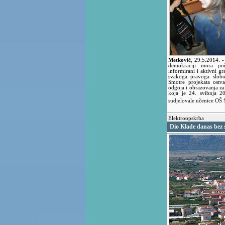
Metković
,
29.5.2014.
-
demokraciji mora po
informirani i aktivni g
svakoga pravoga slobo
Smotre projekata ostv
odgoja i obrazovanja za
koja je 24. svibnja 2
sudjelovale učenice OŠ 
Elektroopskrba
Dio Klade danas bez 