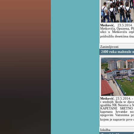
Metković
,
23.5.2014
Metkovića, Opuzena, Pl
ulici u Metkoviću otpl
pridružilo desetcima tis
Zanimljivosti
2400 ruka mahnulo n
Metković
,
23.5.2014.
-
i srednjih škola te djec
igralištu NK Neretve u M
KAPETANE SRETNO –
kapetanu hrvatske no
njegovim Vatrenima pre
kojem je napravio prve
Izložba