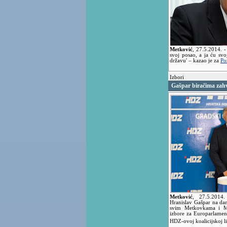
Metković
,
27.5.2014.
-
svoj posao, a ja ću sv
državu' – kazao je za
Po
Izbori
Gašpar biračima zah
Metković
,
27.5.2014
Hranislav Gašpar na dan
svim Metkovkama i Met
izbore za Europarlament
HDZ-ovoj koalicijskoj li