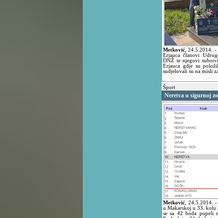
Metković
,
24.5.2014.
-
Erjauca članovi Udrug
DNŽ te njegovi suborci 
Erjauca gdje su položil
sudjelovali su na misli z
Šport
Neretva u sigurnoj zo
Metković
,
24.5.2014.
-
u Makarskoj u 33. kolu
se sa 42 boda popeli n