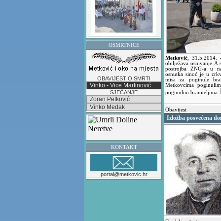
OSMRTNICE
Metković
,
31.5.2014.
obilježava osnivanje A
postrojba ZNG-a u na
osnutka sinoć je u crk
OBAVIJEST O SMRTI
misa za poginule bra
Vinko - Vice Martinović
Metkovcima poginuli
SJEĆANJE
poginulim braniteljima.
Zoran Petković
Vinko Medak
Obavijest
Izložba posvećena do
KONTAKT
portal@metkovic.hr