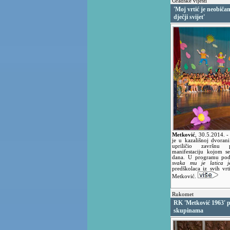
Gradske vijesti
'Moj vrtić je neobičan
dječji svijet'
Metković
,
30.5.2014.
-
je u kazališnoj dvoran
upriličio završnu p
manifestaciju kojom se
dana. U programu po
svaka mu je latica je
predškolaca iz svih vrt
Metković.
Rukomet
RK 'Metković 1963' 
skupinama