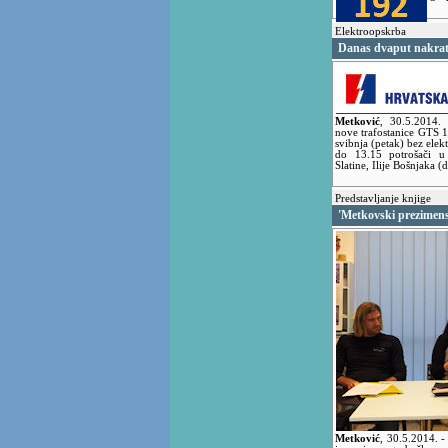
Elektroopskrba
Danas dvaput nakratk
Metković
,
30.5.2014.
nove trafostanice GTS 
svibnja (petak) bez elek
do 13.15 potrošači u 
Slatine, Ilije Bošnjaka (
Predstavljanje knjige
'Metkovski prezimens
Metković
,
30.5.2014.