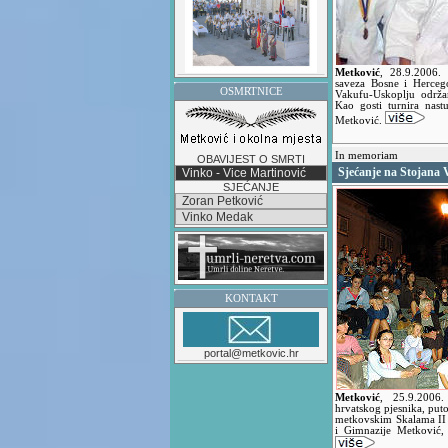
Metković
,
28.9.2006.
saveza Bosne i Herceg
OSMRTNICE
Vakufu-Uskoplju održa
Kao gosti turnira nast
Metković.
In memoriam
OBAVIJEST O SMRTI
Sjećanje na Stojana 
Vinko - Vice Martinović
SJEĆANJE
Zoran Petković
Vinko Medak
KONTAKT
portal@metkovic.hr
Metković
,
25.9.200
hrvatskog pjesnika, puto
metkovskim Skalama II 
i Gimnazije Metković,