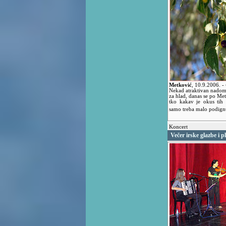
Metković
,
10.9.2006.
-
Nekad atraktivan nadomj
za hlad, danas se po Met
tko kakav je okus tih
samo treba malo podign
Koncert
Večer irske glazbe i p