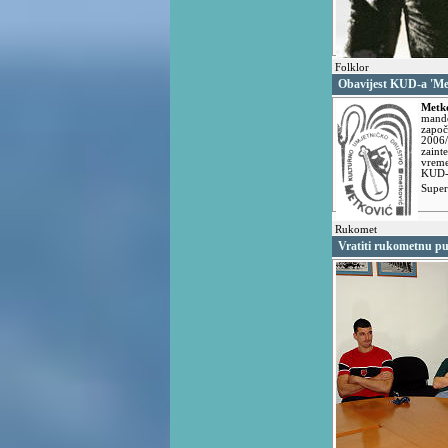
Folklor
Obavijest KUD-a 'Me
Metk
mand
zapo
2006/
zaint
vreme
KUD-a
Supe
Rukomet
Vratiti rukometnu pu