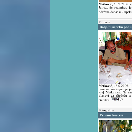
Metković
,
13.9.2006.
-
Junuzović rezimirao je
održana danas u klupsk
Turizam
Bolja turistička ponu
Metković
,
13.9.2006.
-
neretvanske županije ju
kraj Metkovića. Na sas
planovi za sljedeću te
Neretve.
Fotografija
Vrijeme košćela