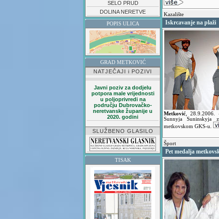
SELO PRUD
DOLINA NERETVE
Kazalište
Iskrcavanje na plaži
POPIS ULICA
GRAD METKOVIĆ
NATJEČAJI i POZIVI
Javni poziv za dodjelu
potpora male vrijednosti
u poljoprivredi na
području Dubrovačko-
neretvanske županije u
Metković
,
28.9.2006.
2020. godini
Sunnyja Suninskyja z
metkovskom GKS-u.
SLUŽBENO GLASILO
Šport
Pet medalja metkovs
TISAK