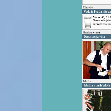
Zdravlje
Voda iz Pruda nije za
Metković
,
21.
Neretva-Pelj
zdravstveno isp
Gradske vijesti
Degustacija vina
Izložba
Izložba 'starih' ploča