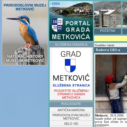
-1664
POČETNA
SLUŽBENA STRANICA
Gradske vijesti
Radovi u GKS-u
POSJETITE SLUŽBENU
STRANICU GRADA
METKOVIĆA
POGLEDAJTE
ANTIČKA NARONA
PRIRODOSLOVNI MUZEJ
Metković
,
30.9.2006.
METKOVIĆ
fasade jedne od najrep
prvoj fazi očistit će 
SELO VID
potamnjeo.