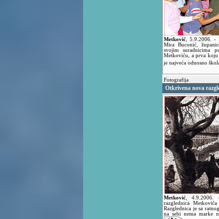
Metković
,
5.9.2006.
-
Mira Buconić, županic
svojim suradnicima po
Metkoviću, a prva koju 
je najveća odnosno škola
Fotografija
Otkrivena nova razgl
Metković
,
4.9.2006.
razglednica Metkovića n
Razglednica je sa ratno
na sebi nema marke n