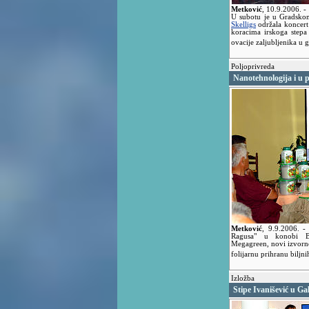
Metković
,
10.9.2006.
-
U subotu je u Gradskom
Skelligs
održala koncert 
koracima irskoga stepa
ovacije zaljubljenika u
Poljoprivreda
Nanotehnologija i u p
Metković
,
9.9.2006.
-
Ragusa" u konobi B
Megagreen, novi izvorno
folijarnu prihranu biljni
Izložba
Stipe Ivanišević u Ga