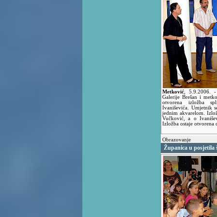
Metković
,
5.9.2006.
-
Galerije Brešan i metk
otvorena izložba spl
Ivaniševića. Umjetnik se
jednim akvarelom. Izlož
Vučković, a o Ivanišev
Izložba ostaje otvorena 
Obrazovanje
Županica u posjetila 