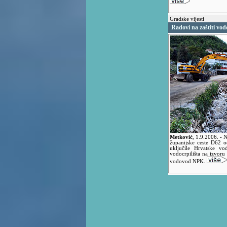
Gradske vijesti
Radovi na zaštiti vod
Metković
,
1.9.2006.
- N
županijske ceste D62 o
uključile Hrvatske vod
vodocrpilišta na izvoru
vodovod NPK.