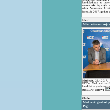
kandidatkinja za izb
neretvanske županije
, 
izbor
Najuzornije hrva
listopada 2017. godine 
Izbori
Milan oštro o stanju
Metković
,
26.4.2017.
HDZ-a Metković održa
kandidat za gradonačeln
stečaja NK Neretva.
Glazba
Metkovski glazbari g
Pagu