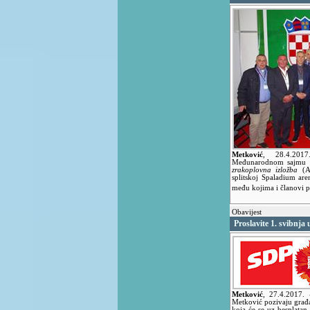
Metković
,
28.4.20
Međunarodnom sajmu 
zrakoplovna izložba
(AS
splitskoj Spaladium aren
među kojima i članovi 
Obavijest
Proslavite 1. svibnj
Metković
,
27.4.2017.
Metković pozivaju građ
koja će se uz besplatan