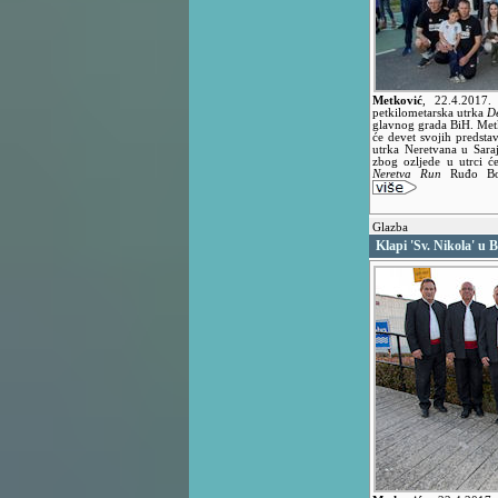
Metković
,
22.4.2017
petkilometarska utrka
D
glavnog grada BiH. Me
će devet svojih predstav
utrka Neretvana u Sar
zbog ozljede u utrci ć
Neretva Run
Ruđo Boš
Glazba
Klapi 'Sv. Nikola' u 