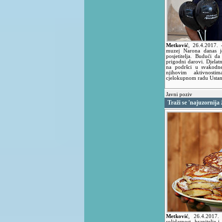
Metković
,
26.4.2017.
muzej Narona danas je
posjetitelja. Budući d
prigodni darovi. Djelatn
na podršci u svakodn
njihovim aktivnosti
cjelokupnom radu Usta
Javni poziv
Traži se 'najuzornij
Metković
,
26.4.2017
solidarnost, branitelje 