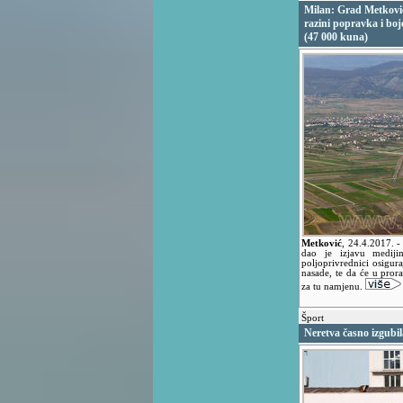
Milan: Grad Metković
razini popravka i bo
(47 000 kuna)
Metković
,
24.4.2017.
-
dao je izjavu medij
poljoprivrednici osigura
nasade, te da će u prora
za tu namjenu.
Šport
Neretva časno izgubil