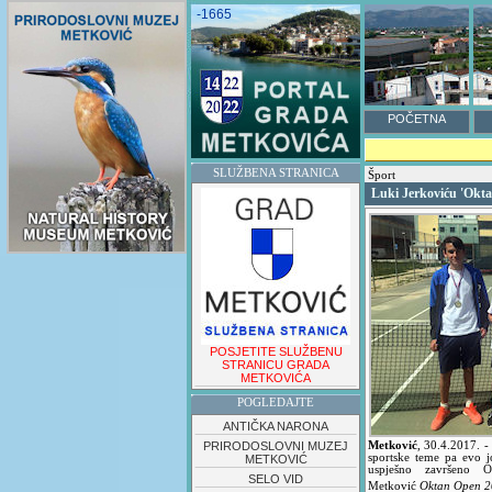
-1665
POČETNA
SLUŽBENA STRANICA
Šport
Luki Jerkoviću 'Okta
POSJETITE SLUŽBENU
STRANICU GRADA
METKOVIĆA
POGLEDAJTE
ANTIČKA NARONA
PRIRODOSLOVNI MUZEJ
Metković
,
30.4.2017.
-
sportske teme pa evo j
METKOVIĆ
uspješno završeno O
SELO VID
Metković
Oktan Open 2