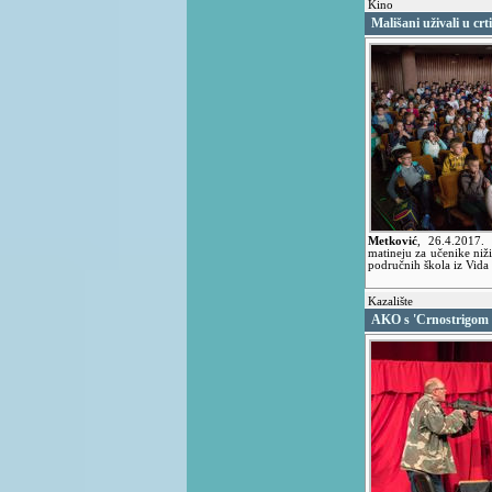
Kino
Mališani uživali u cr
Metković
,
26.4.2017.
matineju za učenike niž
područnih škola iz Vida 
Kazalište
AKO s 'Crnostrigom 