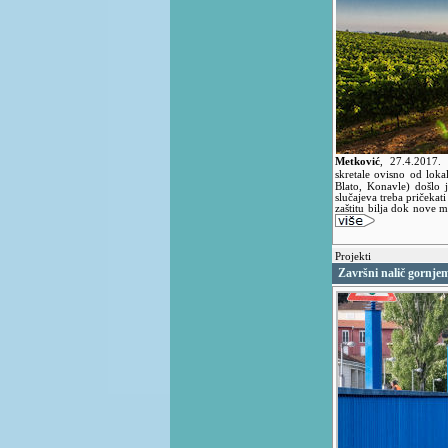
Metković
,
27.4.2017.
skretale ovisno od loka
Blato, Konavle) došlo
slučajeva treba pričekat
zaštitu bilja dok nove m
Projekti
Završni nalič gornje