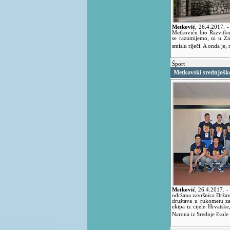
Metković
,
26.4.2017.
-
Metkoviću bio Razvit
se razumijemo, ni u Za
smislu riječi. A onda je
Šport
Metkovski srednjoško
Metković
,
26.4.2017.
-
održana završnica Držav
društava u rukometu za
ekipa iz cijele Hrvatsk
Narona iz Srednje škol