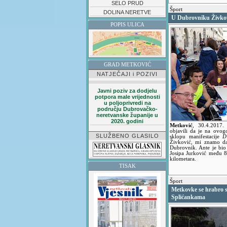
SELO PRUD
Šport
DOLINA NERETVE
U Dubrovniku Živkovi
POPIS ULICA
GRAD METKOVIĆ
NATJEČAJI i POZIVI
Javni poziv za dodjelu
potpora male vrijednosti
u poljoprivredi na
području Dubrovačko-
neretvanske županije u
2020. godini
Metković
,
30.4.2017
objavili da je na ovo
SLUŽBENO GLASILO
sklopu manifestacije
D
Živković, mi znamo da
Dubrovnik. Ante je bio
Josipa Jurković među 800
kilometara.
TISAK
Šport
Metkovke se hrabro s
Splićankama