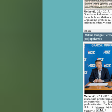
Metković
,
22.4.2017.
Gradskom kulturnom sred
Ratne bolnice Metković.
Gradskome groblju sv.
križem položeni vijenci i
Izbori
Milan: Podignut ćemo
poljoprivredu
Metković
,
22.4.2017.
stranačkim prostorijam
poljoprivrede, na ko
gradonačelnika Dalibo
Doko i državna tajnic
Vučković.