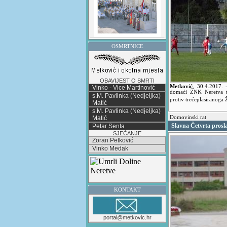
OSMRTNICE
OBAVIJEST O SMRTI
Metković
,
30.4.2017.
Vinko - Vice Martinović
domaći ŽNK Neretva te
s.M. Pavlinka (Nedjeljka)
protiv trećeplasiranoga
Matić
s.M. Pavlinka (Nedjeljka)
Matić
Domovinski rat
Slavna Četvrta prosla
Petar Senta
SJEĆANJE
Zoran Petković
Vinko Medak
KONTAKT
portal@metkovic.hr