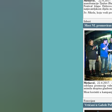
Metković
,
22.4.201
manifestacije
Tjedan Bla
Festival klapa Dubrov
natjecateljskom dijelu 
Sv. Nikola
, koju vodi pr
Izbori
Most NL promovirao
Metković
,
22.4.2017.
održana promocija vid
snimila skupina glazb
Most koristiti u kampanj
Fotovijest
Vrtićani iz Gabele P