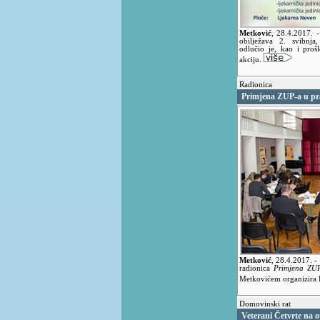
Metković
,
28.4.2017.
-
obilježava 2. svibnja
odlučio je, kao i proš
akciju.
Radionica
Primjena ZUP-a u pr
Metković
,
28.4.2017.
-
radionica
Primjena ZUP
Metkovićem organizira 
Domovinski rat
Veterani Četvrte na o