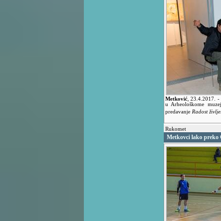
Metković
,
23.4.2017.
-
u Arheološkome muzej
predavanje
Radost življ
Rukomet
Metkovci lako preko