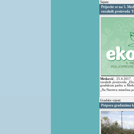
Sajam
Prijavite se na 5. Me
ruralnih proizvoda '
Metković
,
25.4.2017.
ruralnih proizvoda „Eko
gradskom parku u Metko
„Na Neretvu misečina pa
Gradske vijesti
Potpora građanima ko