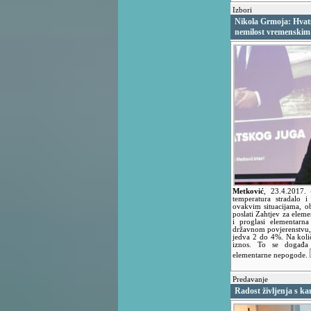
Izbori
Nikola Grmoja: Hvatsk
nemilost vremenskim
Metković
,
23.4.2017.
temperatura stradalo 
ovakvim situacijama, ob
poslati Zahtjev za ele
i proglasi elementarn
državnom povjerenstvu, 
jedva 2 do 4%. Na količi
iznos. To se događa u
elementarne nepogode.
Predavanje
Radost življenja s 