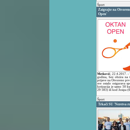
Šport
Zaigrajte na Otvore
Open'
Metković
,
22.4.2017.
-
godina, bez obzira na t
prijave na Otvoreno pr
sve ostalo osigurava s
kotizacija je samo 50 k
29 583) ili kod Josipa 
Šport
Trkači SU 'Neretva r