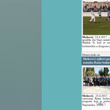
Metković
,
23.4.2017.
-
igralištu
Iza Vage
sastal
Hajduk II, koji je na
borbenošću u drugome p
Domovinski rat
Metkovci i njihovi gos
osnutka Ratne bolnic
Metković
,
23.4.2017.
osnivanja Ratne bolni
program koji je poče
Nepomuka.