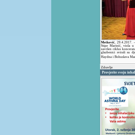
Metković
,
29.4.2017.
Stipe Marinić, viola u
završen ciklus koncera
glazbenici svirali su 
Haydna i Bohuslava Ma
Zdravlje
Provjerite svoju inha