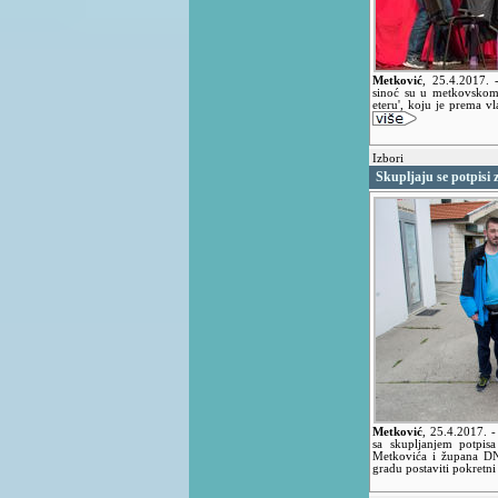
Metković
,
25.4.2017.
sinoć su u metkovskome
eteru', koju je prema vl
Izbori
Skupljaju se potpisi
Metković
,
25.4.2017.
-
sa skupljanjem potpis
Metkovića i župana DN
gradu postaviti pokretni 