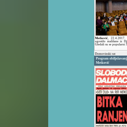
Metković
,
22.4.2017
ugostilo mališane iz Dj
Gledali su se popularni
Domovinski rat
Program obilježavanja
Metković