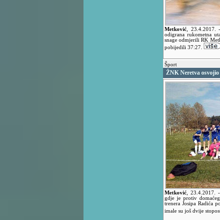
Metković
,
23.4.2017.
odigrana rukometna ut
snage odmjerili RK Met
pobijedili 37:27.
Šport
ŽNK Neretva osvojio
Metković
,
23.4.2017.
gdje je protiv domaće
trenera Josipa Radića p
imale su još dvije stopo