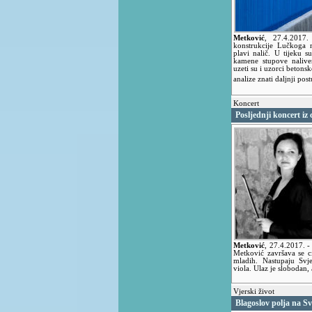
Metković
,
27.4.2017
konstrukcije Lučkoga 
plavi nalič. U tijeku s
kamene stupove naliven
uzeti su i uzorci betons
analize znati daljnji pos
Koncert
Posljednji koncert i
Metković
,
27.4.2017.
-
Metković završava se c
mladih. Nastupaju Svje
viola. Ulaz je slobodan,
Vjerski život
Blagoslov polja na S