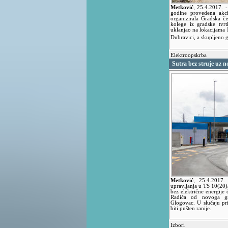
Metković
,
25.4.2017.
godine provedena akci
organizirala Gradska čis
kolege iz gradske tvr
uklanjao na lokacijama M
Dubravici, a skupljeno 
Elektroopskrba
Sutra bez struje uz 
Metković
,
25.4.2017
upravljanja u TS 10(20)
bez električne energije 
Radića od novoga gr
Glogovac. U slučaju pr
biti pušten ranije.
Izbori