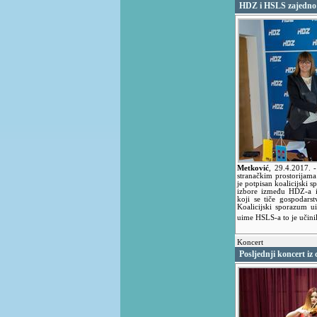
HDZ i HSLS zajedno 
Metković
,
29.4.2017.
stranačkim prostorijam
je potpisan koalicijski 
izbore između HDZ-a i
koji se tiče gospodars
Koalicijski sporazum u
uime HSLS-a to je učin
Koncert
Posljednji koncert i