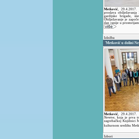
Metković
,
29.4.2017
proslava obilježavanja
gardijske brigade, sl
Obilježavanje je započ
dan ranije u prostorija
Izložba
'Metković u dolini Ne
Metković
,
29.4.2017
Neretve
, koja je prva t
zagrebačkoj Knjižnici 
kulturnom središtu Met
Izbori