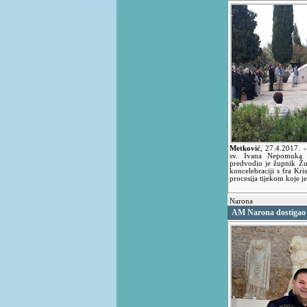
Metković
,
27.4.2017.
sv. Ivana Nepomuka p
predvodio je župnik Žup
koncelebraciji s fra Kri
procesija tijekom koje je
Narona
AM Narona dostigao 1