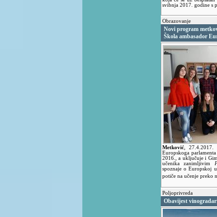
svibnja 2017. godine s 
Obrazovanje
Novi program metkov
Škola ambasador Eu
Metković
,
27.4.2017
Europskoga parlamenta
2016., a uključuje i Gi
učenika zanimljivim
spoznaje o Europskoj un
potiče na učenje preko 
Poljoprivreda
Obavijest vinograda