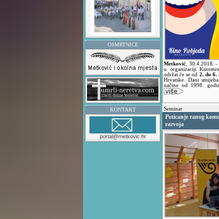
OSMRTNICE
Metković
,
30.4.2018.
-
u organizaciji Kinomr
održat će se od
2. do 6.
Hrvatske. Dani smijeha
načine od 1998. godin
Seminar
KONTAKT
Poticanje ranog komu
razvoja
portal@metkovic.hr