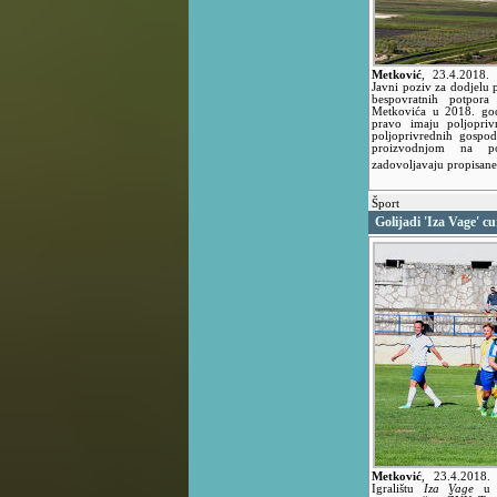
Metković
,
23.4.2018.
Javni poziv za dodjelu p
bespovratnih potpora
Metkovića u 2018. godi
pravo imaju poljopriv
poljoprivrednih gospod
proizvodnjom na p
zadovoljavaju propisane 
Šport
Golijadi 'Iza Vage' c
Metković
,
23.4.2018
Igralištu
Iza Vage
u 1