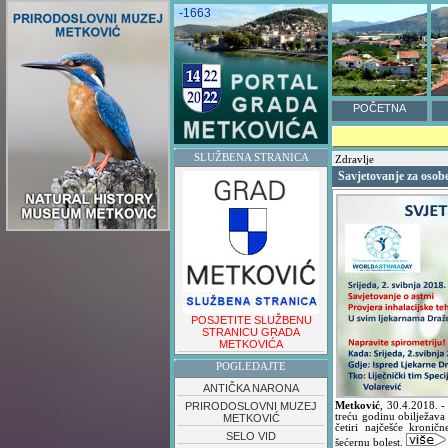
-1663
POČETNA
SLUŽBENA STRANICA
Zdravlje
Savjetovanje za osob
POSJETITE SLUŽBENU
STRANICU GRADA
METKOVIĆA
POGLEDAJTE
ANTIČKA NARONA
PRIRODOSLOVNI MUZEJ
Metković
,
30.4.2018.
-
treću godinu obilježav
METKOVIĆ
četiri najčešće kroničn
SELO VID
šećernu bolest.