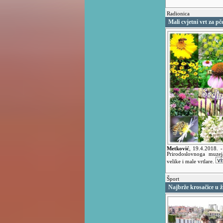
Radionica
Mali cvjetni vrt za pč
Metković
,
19.4.2018.
-
Prirodoslovnoga muzej
velike i male vrtlare.
Šport
Najbrže krosačice u 