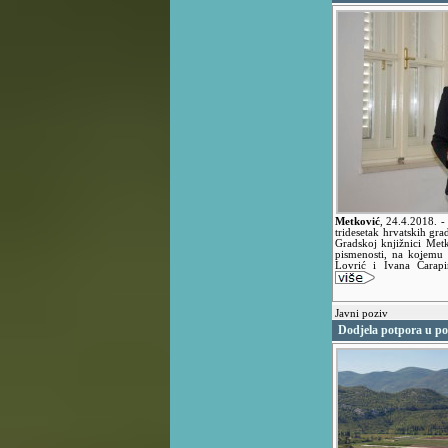
Metković
,
24.4.2018.
-
tridesetak hrvatskih gra
Gradskoj knjižnici Met
pismenosti, na kojemu 
Lovrić i Ivana Čarapi
Javni poziv
Dodjela potpora u po