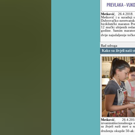
Metković
,
26.4.2018
Metković i u suradnji 
Dubrovačko-neretvanske
biciklistički maraton P
12 mučki ubijenih reda
godine. Samim maratono
dvije najudaljenije točk
Rad udruga
Kako su živjeli naši s
Metković
,
26.4.
izvaninstitucionalnoga 
su živjeli naši stari
u su
druženju okupile 50-ak