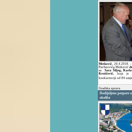
Metković
,
20.4.2018.
-
Pavlinovića Metković
d
su
Sara Šiljeg, Karla
Krstičević
, koja je p
konkurenciji od 84 natje
Gradska uprava
Dodijeljene potpore z
okoliša