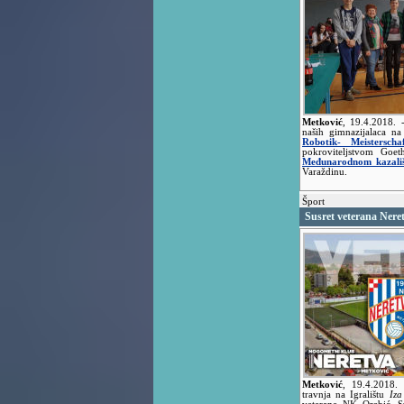
Metković
,
19.4.2018.
naših gimnazijalaca n
Robotik- Meisterscha
pokroviteljstvom Goet
Međunarodnom kazališ
Varaždinu.
Šport
Susret veterana Neret
Metković
,
19.4.2018
travnja na Igralištu
Iza