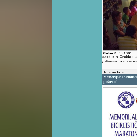
Metković
,
26.4.2018.
sinoć je u Gradskoj k
pidžamama
, a ona se sas
Domovinski rat
Memorijalni biciklist
pošteno'