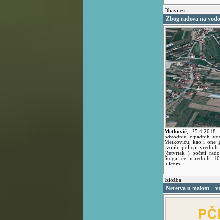
Obavijest
Zbog radova na vodo
Metković
,
25.4.2018
odvodnju otpadnih vod
Metkoviću, kao i one g
svojih poljoprivredni
(četvrtak ) početi rad
Stoga će narednih 10
ulicom.
Izložba
Neretva u malom – v