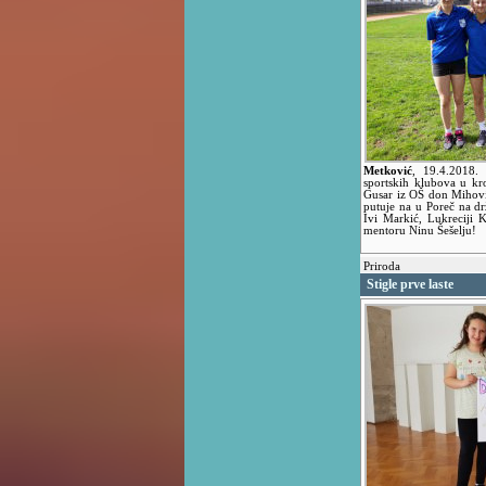
Metković
,
19.4.2018
sportskih klubova u kr
Gusar iz OŠ don Mihovil
putuje na u Poreč na d
Ivi Markić, Lukreciji K
mentoru Ninu Šešelju!
Priroda
Stigle prve laste