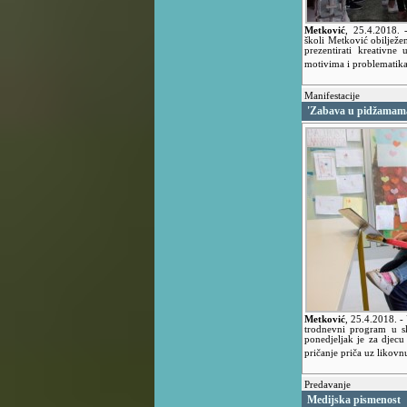
Metković
,
25.4.2018.
školi Metković obilježe
prezentirati kreativne
motivima i problematika
Manifestacije
'Zabava u pidžamama'
Metković
,
25.4.2018.
-
trodnevni program u s
ponedjeljak je za djecu
pričanje priča uz likovn
Predavanje
Medijska pismenost