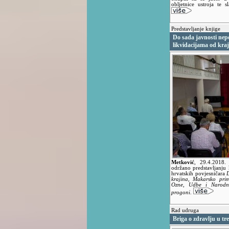
obljetnice ustroja te 
Predstavljanje knjige
Do sada javnosti nep
likvidacijama od kraja
Metković
,
29.4.2018
održano predstavljanju 
hrvatskih povjesničara
krajina, Makarsko pri
Ozne, Udbe i Narodne 
progoni
.
Rad udruga
Briga o zdravlju u tre