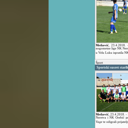
Metković
,
23.4.2018.
nogometne lige NK Neret
u Velu Luku ispratila 
Šport
Sportski susret starih
Metković
,
23.4.2018.
-
Neretva i NK Orebić pro
Vage
te odigrali prijate