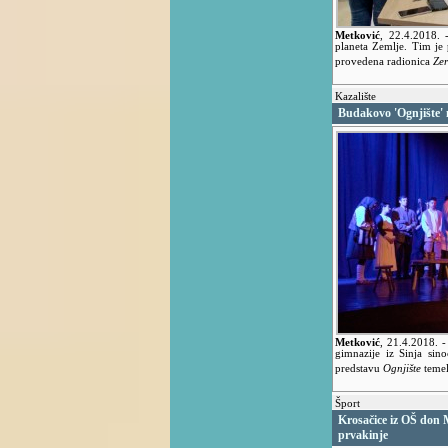
Metković
,
22.4.2018.
planeta Zemlje. Tim j
provedena radionica
Zer
Kazalište
Budakovo 'Ognjište' 
Metković
,
21.4.2018.
-
gimnazije iz Sinja sin
predstavu
Ognjište
temel
Šport
Krosačice iz OŠ don 
prvakinje