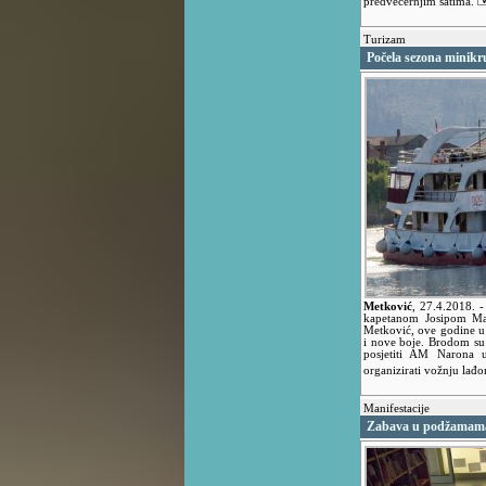
predvečernjim satima.
Turizam
Počela sezona minikr
Metković
,
27.4.2018.
-
kapetanom Josipom Ma
Metković, ove godine u
i nove boje. Brodom su u
posjetiti AM Narona 
organizirati vožnju lađ
Manifestacije
Zabava u podžamam