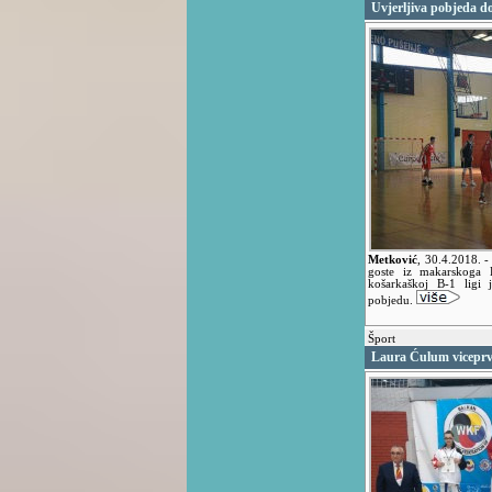
Uvjerljiva pobjeda 
Metković
,
30.4.2018.
-
goste iz makarskoga
košarkaškoj B-1 ligi 
pobjedu.
Šport
Laura Ćulum viceprv