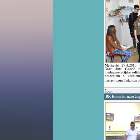
Metković
,
27.4.2018.
Otac Ante Gabrić
re
međugeneracijske solidar
druženjem s učenic
nastavnicom Tatjanom J
Šport
BK Komolac uzeo žu