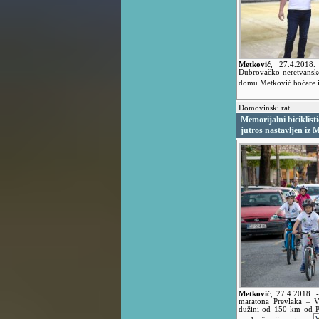
Metković
,
27.4.2018
Dubrovačko-neretvans
domu Metković boćare i
Domovinski rat
Memorijalni biciklis
jutros nastavljen iz 
Metković
,
27.4.2018.
maratona Prevlaka – V
dužini od 150 km od Pr