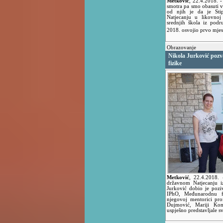
Metković
,
22.4.2018.
-
smotra pa smo obasuti v
od njih je da je St
Natjecanju u likovnoj
srednjih škola iz podr
2018. osvojio prvo mje
Obrazovanje
Nikola Jurković pozv
fizike
Metković
,
22.4.2018.
državnom Natjecanju iz
Jurković dobio je pozi
IPhO, Međunarodnu fi
njegovoj mentorici pro
Dujmović, Mariji Kom
uspješno predstavljale s