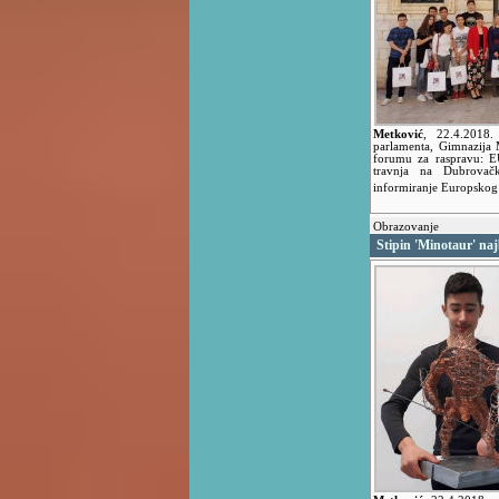
Metković
,
22.4.2018
parlamenta, Gimnazija 
forumu za raspravu: EU
travnja na Dubrovačk
informiranje Europskog
Obrazovanje
Stipin 'Minotaur' na