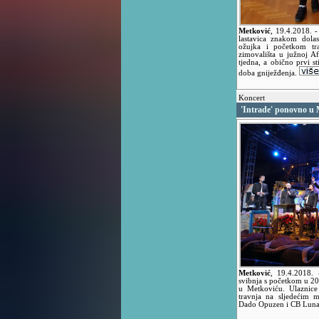
Metković
,
19.4.2018.
-
lastavica znakom dola
ožujka i početkom tr
zimovališta u južnoj Afr
tjedna, a obično prvi s
doba gniježđenja.
Koncert
'Intrade' ponovno u
Metković
,
19.4.2018.
svibnja s početkom u 20
u Metkoviću. Ulaznice
travnja na sljedećim 
Dado Opuzen i CB Luna