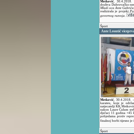
Metković
,
30.4.2018
društva Dubrovačko-ner
Mladi oca Ante Gabrića
realizirala je projekt
Po
govornog razvoja
.
Šport
Ante Leontić viceprv
Metković
,
30.4.2018.
karateu, koje je održ
natjecatelji KK Metković
nakon Laure Ćulum srebr
dječaci 11 godina +45 
pobjedama protiv repre
finalnoj borbi tijesno je
Šport