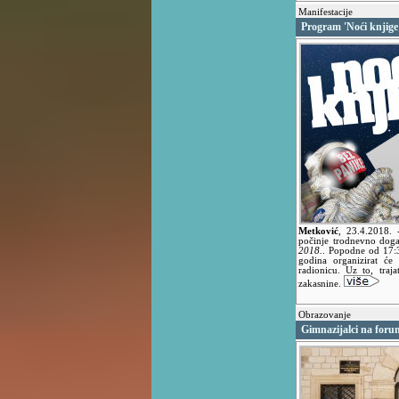
Manifestacije
Program 'Noći knjige
Metković
,
23.4.2018.
počinje trodnevno doga
2018.
. Popodne od 17:3
godina organizirat će 
radionicu. Uz to, traj
zakasnine.
Obrazovanje
Gimnazijalci na for