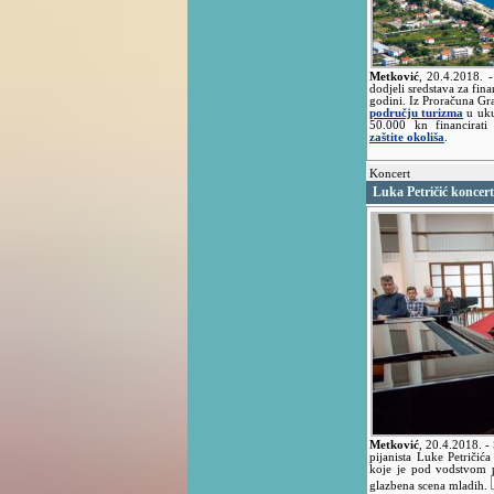
Metković
,
20.4.2018.
-
dodjeli sredstava za fin
godini. Iz Proračuna Gr
području turizma
u uku
50.000 kn financirat
zaštite okoliša
.
Koncert
Luka Petričić koncer
Metković
,
20.4.2018.
-
pijanista Luke Petriči
koje je pod vodstvom p
glazbena scena mladih.