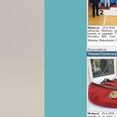
Metković
,
29.4.2018
održavalo Službeno p
kojemu je nastupilo 79
Hrvatske, BiH, Crne 
Albanije, Makedonije i 
Domovinski rat
Veterani Četvrte na p
Metković
,
29.4.2018.
okupili su se jučer u 