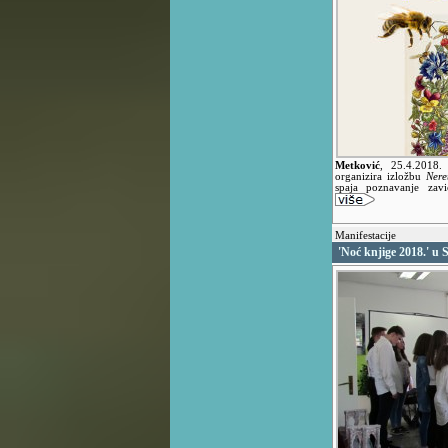
Metković
,
25.4.2018
organizira izložbu
Nere
spaja poznavanje zavič
Manifestacije
'Noć knjige 2018.' u 