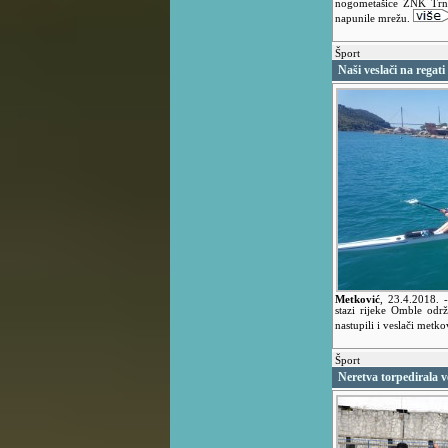
nogometašice ŽNK Trna
napunile mrežu.
Šport
Naši veslači na rega
Metković
,
23.4.2018.
stazi rijeke Omble odr
nastupili i veslači met
Šport
Neretva torpedirala 