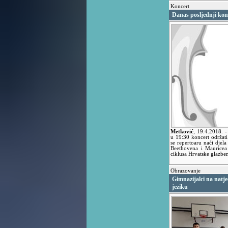
Koncert
Danas posljednji kon
Metković
,
19.4.2018.
-
u 19:30 koncert održati 
se repertoaru naći dje
Beethovena i Mauricea 
ciklusa Hrvatske glazbe
Obrazovanje
Gimnazijalci na natj
jeziku