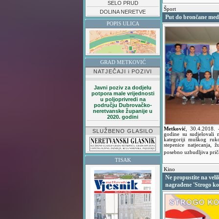
SELO PRUD
Šport
DOLINA NERETVE
Put do brončane med
POPIS ULICA
GRAD METKOVIĆ
NATJEČAJI i POZIVI
Javni poziv za dodjelu
potpora male vrijednosti
u poljoprivredi na
području Dubrovačko-
neretvanske županije u
2020. godini
Metković
,
30.4.2018.
SLUŽBENO GLASILO
godine su sudjelovali 
kategoriji muškog ruk
stepenice natjecanja, ž
posebno uzbudljiva pri
TISAK
Kino
Ne propustite na vel
nagrađene 'Strogo ko