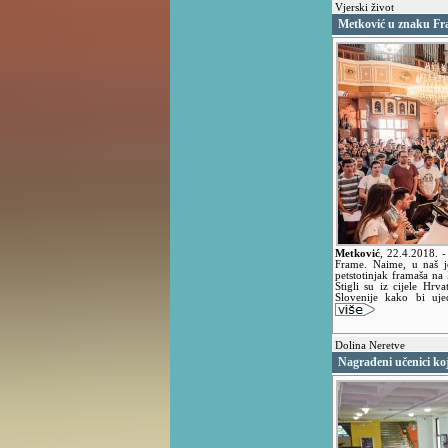
Vjerski život
Metković u znaku F
Metković
,
22.4.2018.
-
Frame. Naime, u naš je
petstotinjak framaša na 
Stigli su iz cijele Hrv
Slovenije kako bi uje
Dolina Neretve
Nagrađeni učenici koj