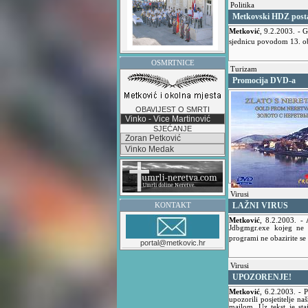
Politika
Metkovski HDZ posta
Metković
,
9.2.2003.
- 
sjednicu povodom 13. ob
OSMRTNICE
Turizam
Promocija DVD-a
OBAVIJEST O SMRTI
Vinko - Vice Martinović
SJEĆANJE
Zoran Petković
Vinko Medak
Virusi
LAŽNI VIRUS
KONTAKT
Metković
,
8.2.2003.
- 
Jdbgmgr.exe kojeg ne m
programi ne obazirite se 
portal@metkovic.hr
Virusi
UPOZORENJE!
Metković
,
6.2.2003.
- 
upozorili posjetitelje n
mailom. Uz tekst je st