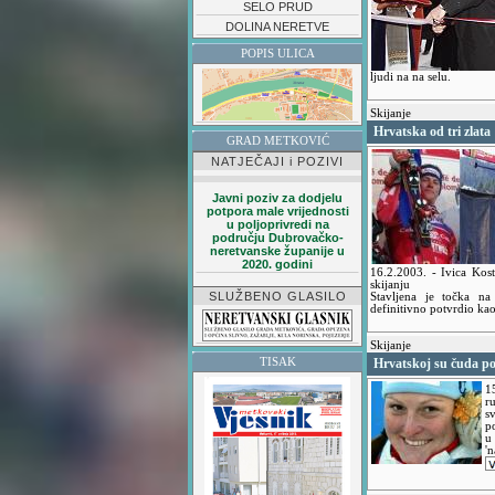
SELO PRUD
DOLINA NERETVE
POPIS ULICA
ljudi na na selu.
Skijanje
Hrvatska od tri zlata
GRAD METKOVIĆ
NATJEČAJI i POZIVI
Javni poziv za dodjelu
potpora male vrijednosti
u poljoprivredi na
području Dubrovačko-
neretvanske županije u
2020. godini
16.2.2003.
- Ivica Kos
skijanju
SLUŽBENO GLASILO
Stavljena je točka na
definitivno potvrdio kao
Skijanje
TISAK
Hrvatskoj su čuda po
1
r
s
p
u
'