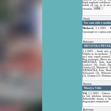
htjeli naglasiti ozbiljnos
nekih od vas, to je stv
virusom.
Virusi
Što vam stiže e-mail
Metković
,
5.2.2003.
- 
Upoznajte se s njima pri
Rukomet
HRVATSKA PRVAK
2.2.2003.
- Imali smo o
Vidjelo se da možemo. T
suci nisu uspeli pomoći
Bog pomogao. Bravo m
HRVATSKA: Šola, Kaleb
Lackovć (4), Zrnić, Do
Goluža (3), Matošević, Šp
NJEMAČKA: Fritz, Hens (
Schwarzer (3), Petersen
(2), Grimm (2) i Kehrma
Narona
Muzej u Vidu
Vid
,
2.2.2003.
- Uskoro
će biti izložena skupi
Arheološki muzej u Spl
dugotrajne restauracije.
Rukomet