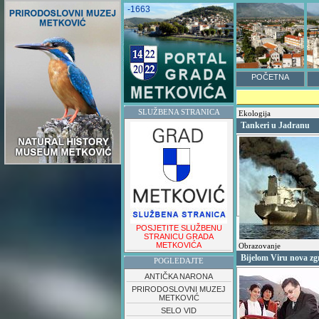
-1663
POČETNA
SLUŽBENA STRANICA
Ekologija
Tankeri u Jadranu
POSJETITE SLUŽBENU
STRANICU GRADA
METKOVIĆA
Obrazovanje
Bijelom Viru nova zg
POGLEDAJTE
ANTIČKA NARONA
PRIRODOSLOVNI MUZEJ
METKOVIĆ
SELO VID