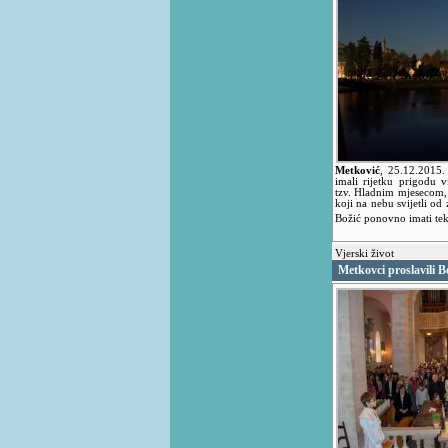
Metković
,
25.12.2015
imali rijetku prigodu 
tzv. Hladnim mjesecom,
koji na nebu svijetli od
Božić ponovno imati te
Vjerski život
Metkovci proslavili B