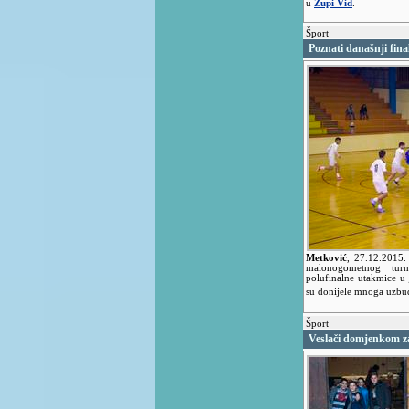
u
Župi Vid
.
Šport
Poznati današnji fin
Metković
,
27.12.2015
malonogometnog turn
polufinalne utakmice u 
su donijele mnoga uzbu
Šport
Veslači domjenkom za