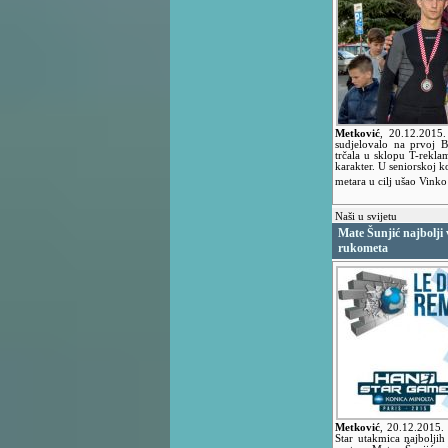
Metković
,
20.12.2015
sudjelovalo na prvoj B
trčala u sklopu T-reklam
karakter. U seniorskoj k
metara u cilj ušao Vink
Naši u svijetu
Mate Šunjić najbolji 
rukometa
Metković
,
20.12.2015.
Star utakmica najboljih