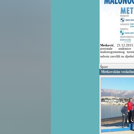
Metković
,
21.12.201
preostale utakmic
malonogometnog turni
subotu završili su sljed
Šport
Metkovskim veslačima