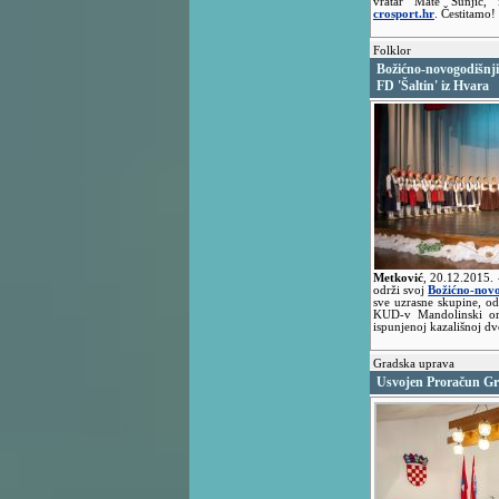
vratar Mate Šunjić,
crosport.hr
. Čestitamo!
Folklor
Božićno-novogodišnji
FD 'Šaltin' iz Hvara
Metković
,
20.12.2015.
održi svoj
Božićno-novo
sve uzrasne skupine, od
KUD-v Mandolinski ork
ispunjenoj kazališnoj d
Gradska uprava
Usvojen Proračun Gr