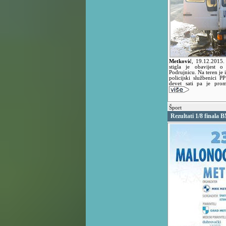
Metković
,
19.12.2015
stigla je obavijest 
Podrujnicu. Na teren je i
policijski službenici 
devet sati pa je pro
Šport
Rezultati 1/8 finala