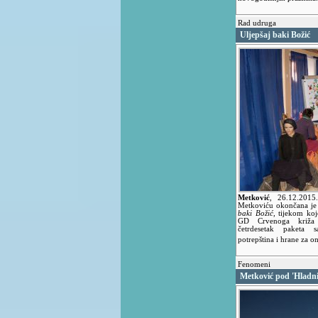
Rad udruga
Uljepšaj baki Božić
Metković
,
26.12.201
Metkoviću okončana je 
baki Božić
, tijekom koj
GD Crvenoga križa 
četrdesetak paketa s
potrepština i hrane za o
Fenomeni
Metković pod 'Hladn