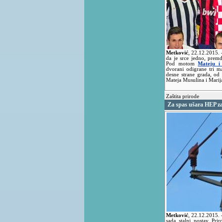
Metković
,
22.12.2015.
da je srce jedno, premd
Pod motom
Mateju i
dvorani odigrane tri m
desne strane grada, od 
Mateja Musulina i Marij
Zaštita prirode
Za spas ušara HEP za
Metković
,
22.12.2015.
sada stalni postav Pr