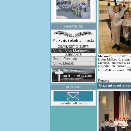
OSMRTNICE
OBAVIJEST O SMRTI
Vinko - Vice Martinović
SJEĆANJE
Metković
,
30.12.2015.
Zoran Petković
klubu Metković, prema 
završetak natjecanja z
Vinko Medak
prigodne su darove – 
borilačkih sportova.
Koncert
Glazbeni oproštaj sa
KONTAKT
portal@metkovic.hr