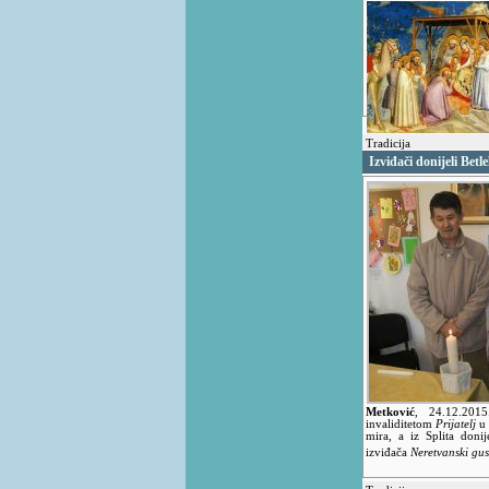
Tradicija
Izviđači donijeli Bet
Metković
,
24.12.20
invaliditetom
Prijatelj
u 
mira, a iz Splita doni
izviđača
Neretvanski gu