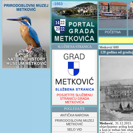
-1663
POČETNA
SLUŽBENA STRANICA
Metković 600
120 godina od gradnj
POSJETITE SLUŽBENU
STRANICU GRADA
METKOVIĆA
POGLEDAJTE
ANTIČKA NARONA
PRIRODOSLOVNI MUZEJ
Metković
,
31.12.2015
METKOVIĆ
objavljujemo prilog koji
SELO VID
a koji je trebao biti ob