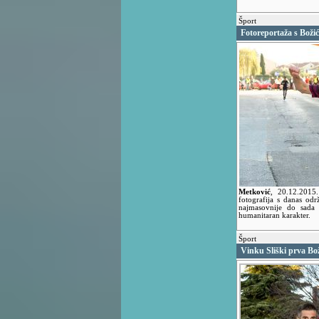
Šport
Fotoreportaža s Boži
Metković
,
20.12.201
fotografija s danas od
najmasovnije do sada 
humanitaran karakter.
Šport
Vinku Sliški prva Bo