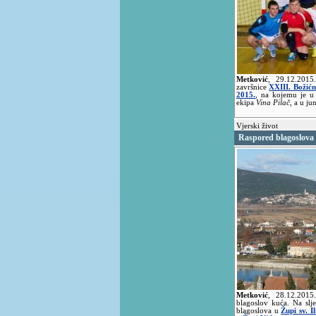
Metković
,
29.12.201
završnice
XXIII. Božić
2015.
, na kojemu je u 
ekipa
Vina Pilač
, a u ju
Vjerski život
Raspored blagoslova
Metković
,
28.12.201
blagoslov kuća. Na slj
blagoslova u
Župi sv. I