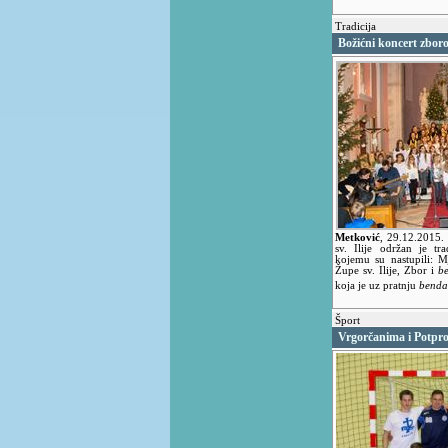
Tradicija
Božićni koncert zboro
Metković
,
29.12.2015
sv. Ilije održan je tr
kojemu su nastupili: Mj
Župe sv. Ilije, Zbor i
b
koja je uz pratnju
benda
Šport
Vrgorčanima i Potpr