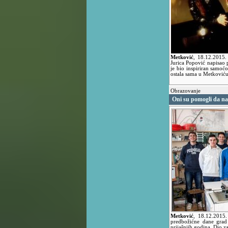
Metković
,
18.12.2015
Jurica Popović napisao
je bio inspiriran samo
ostala sama u Metkoviću
Obrazovanje
Oni su pomogli da n
Metković
,
18.12.2015
predbožićne dane grad
prijašnjih godina. Dio z