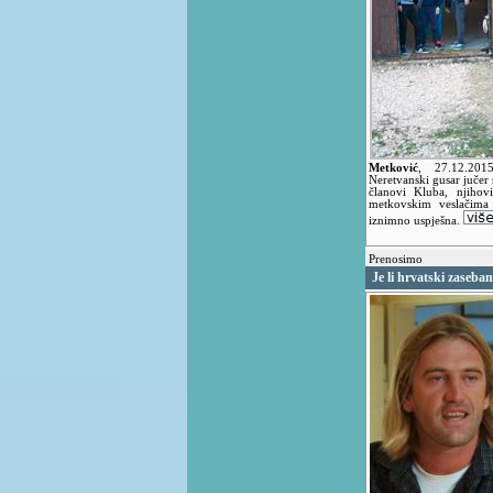
Metković
,
27.12.20
Neretvanski gusar jučer 
članovi Kluba, njihovi
metkovskim veslačima
iznimno uspješna.
Prenosimo
Je li hrvatski zaseban