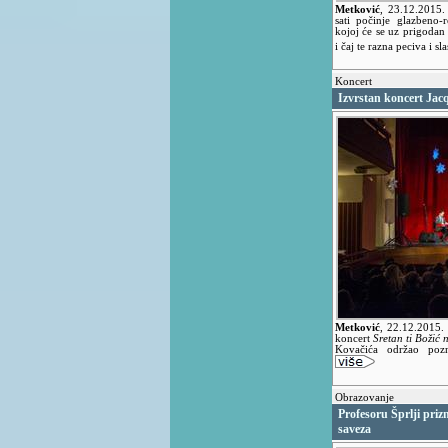
Metković
,
23.12.2015
sati počinje glazbeno-
kojoj će se uz prigodan
i čaj te razna peciva i sla
Koncert
Izvrstan koncert Ja
Metković
,
22.12.2015.
koncert
Sretan ti Božić
Kovačića održao pozn
Obrazovanje
Profesoru Šprlji pri
saveza