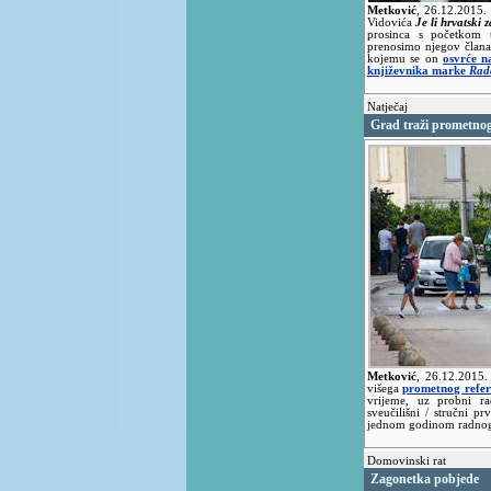
Metković
,
26.12.2015.
Vidovića
Je li hrvatski 
prosinca s početkom u
prenosimo njegov člana
kojemu se on
osvrće n
književnika marke
Rad
Natječaj
Grad traži prometno
Metković
,
26.12.2015
višega
prometnog refer
vrijeme, uz probni ra
sveučilišni / stručni 
jednom godinom radnoga
Domovinski rat
Zagonetka pobjede