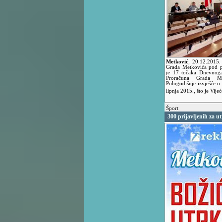
Metković
,
20.12.2015
Grada Metkovića pod p
je 17 točaka Dnevnoga 
Proračuna Grada Me
Polugodišnje izvješće o 
lipnja 2015., što je Vij
Šport
300 prijavljenih za u