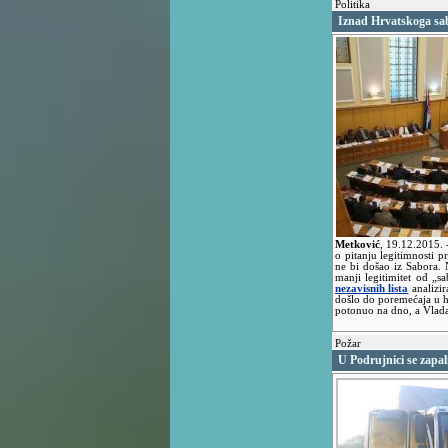
Politika
Iznad Hrvatskoga sa
Metković
,
19.12.2015.
o pitanju legitimnosti p
ne bi došao iz Sabora. 
manji legitimitet od „
nezavisnih lista
analizir
došlo do poremećaja u hi
potonuo na dno, a Vlada
Požar
U Podrujnici se zapa