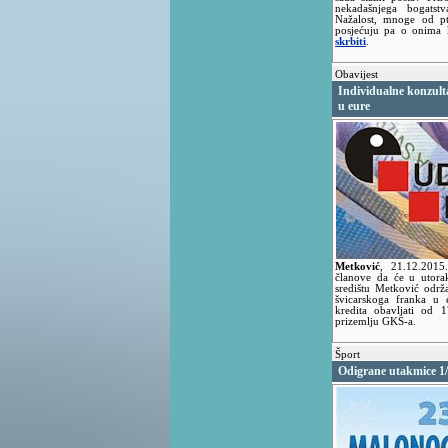
nekadašnjega bogatstv
Nažalost, mnoge od pt
posjećuju pa o onima 
skrbiti
.
Obavijest
Individualne konzultac
u eure
Metković
,
21.12.201
članove da će u utora
središtu Metković održa
švicarskoga franka u 
kredita obavljati od 
prizemlju GKS-a.
Šport
Odigrane utakmice 1/8