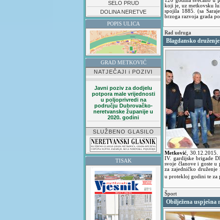
120 godina svečano u 
SELO PRUD
koji je, uz metkovsku lu
spojila 1885. (sa Sara
DOLINA NERETVE
brzoga razvoja grada p
POPIS ULICA
Rad udruga
Blagdansko druženje 
GRAD METKOVIĆ
NATJEČAJI i POZIVI
Javni poziv za dodjelu
potpora male vrijednosti
u poljoprivredi na
području Dubrovačko-
neretvanske županije u
2020. godini
SLUŽBENO GLASILO
Metković
,
30.12.2015
IV. gardijske brigade 
TISAK
svoje članove i goste u
za zajedničko druženje 
u protekloj godini te za
Šport
Obilježena uspješna 