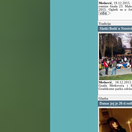
Metković
,
19.12.2015.
osmine finala 23. Mal
2015. Ogledi su u četv
Tradicija
Slatki Božić u Neretvi
Metković
,
18.12.201
Grada Metkovića i S
Gradskome parku održan
Glazba
Danas joj je 20-ti ro