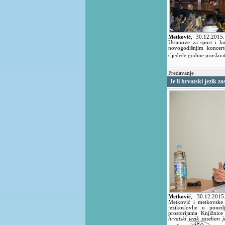
Metković
,
30.12.2015
Ustanove za sport i ku
novogodišnjim koncer
sljedeće godine proslavi
Predavanje
Je li hrvatski jezik z
Metković
,
30.12.201
Metković i metkovske p
jezikoslovlje u pone
prostorijama Knjižni
hrvatski jezik zaseban j