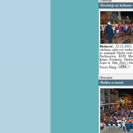
Tradicija
Druženje uz kuhano v
Metković
,
23.12.2015
održana, sada već tradi
su nastupili Dječji vr
Pavlinovića, KUD Met
Klapa Žveljarin, Dječj
Župe sv. Ilije, Zbor i b
Tonća Šiljeg.
Obavijest
Božiću u susret