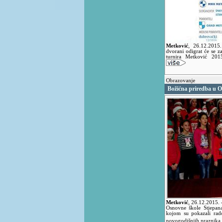
Metković
,
26.12.2015
dvorani odigrat će se 
turnira Metković 201
Obrazovanje
Božićna priredba u 
Metković
,
26.12.2015.
Osnovne škole Stjepana
kojom su pokazali rado
novogodišnjih praznika