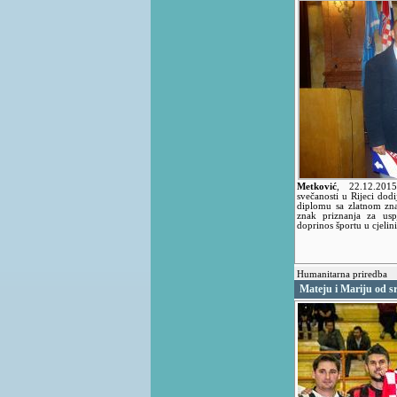
Metković
,
22.12.20
svečanosti u Rijeci dodi
diplomu sa zlatnom zn
znak priznanja za usp
doprinos športu u cjelin
Humanitarna priredba
Mateju i Mariju od s