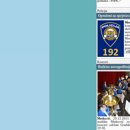
građana.
Policija
Optuženi za sprječav
Met
kri
slu
su
odv
Met
kaz
dvo
pom
Koncert
Božićno-novogodišnji
Metković
,
29.12.2015
središtu Metković svo
koncert održati Grads
19:30.