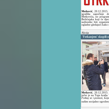
Metković
,
20.12.2015
igrališta započinje 
Metkovića, no program
Božićnjaka koji će djeci
sudionike biti organiz
ogladne gledajući kako d
Akcija
'Fotkanjem' skupili 
Metković
,
20.12.2015
jučer je na Trgu kralja
Fotkaj se i pomozi
, koj
našim socijalno ugrože