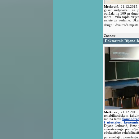
Metković
,
21.12.2015
gusar sudjelovali na p
održala na 500 m dugoj 
more i vrlo toplo vrije
uvjete za veslanje. Uk
drugo i dva treća mjesta
Znanost
Doktorirala Dijana J
Metković
,
21.12.2015
rehabilitacijskom fakul
rad na temu
Samoodređe
i učestalost konzumi
Dijana Jerković, čime 
znanstvenoga područja 
edukacijsko-rehabili
poremećaji u ponašanju