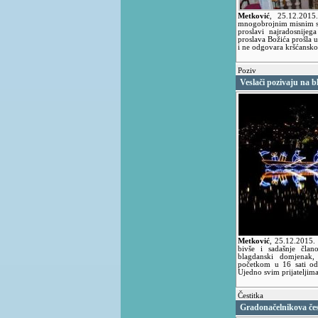
Metković
,
25.12.201
mnogobrojnim misnim sl
proslavi najradosnije
proslava Božića prošla 
i ne odgovara kršćansk
Poziv
Veslači pozivaju na 
Metković
,
25.12.2015.
bivše i sadašnje član
blagdanski domjenak,
početkom u 16 sati od
Ujedno svim prijateljima
Čestitka
Gradonačelnikova čes