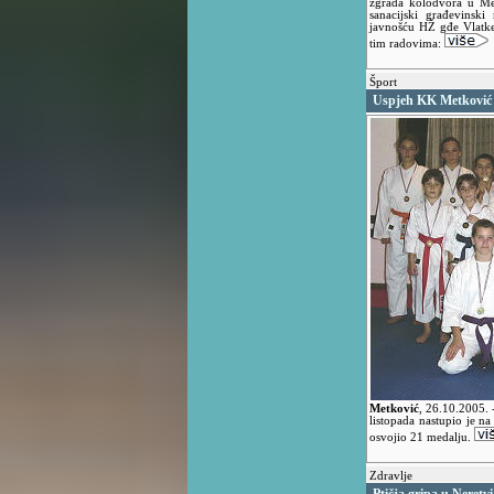
zgrada kolodvora u Me
sanacijski građevinsk
javnošću HŽ gđe Vlatke
tim radovima:
Šport
Uspjeh KK Metković
Metković
,
26.10.2005.
listopada nastupio je 
osvojio 21 medalju.
Zdravlje