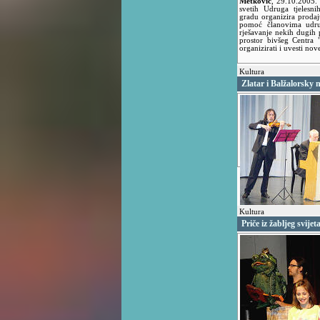
Metković
,
29.10.2005
svetih Udruga tjelesn
gradu organizira prodaj
pomoć članovima udru
rješavanje nekih dugih
prostor bivšeg Centra 
organizirati i uvesti no
Kultura
Zlatar i Balžalorsky
Kultura
Priče iz žabljeg svijet