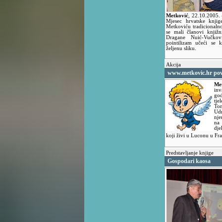
Metković
,
22.10.2005.
Mjesec hrvatske knjig
Metkoviću tradicionalno
se mali članovi knjiž
Dragane Nuić-Vučkov
pointilizam učeći se 
željenu sliku.
Akcija
www.metkovic.hr pov
Me
inv
god
tje
Tom
Udr
nje
na
dje
koji živi u Luconu u Fr
Predstavljanje knjige
Gospodari kaosa