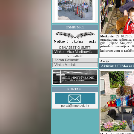
OSMRTNICE
Metković
,
29.10.2005
organizirana radionica
gđe Ljiljane Kraljević
prirodnih materijala. K
OBAVIJEST O SMRTI
kukuruzovinu te različi
Vinko - Vice Martinović
SJEĆANJE
Zoran Petković
Akcija
Vinko Medak
Aktivisti UTIM-a za
KONTAKT
portal@metkovic.hr