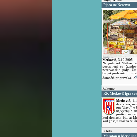
Pjaca uz Neretvu
Metković
,
3.10.2005.
-
Na putu od Metkovića 
postavljeni su štando
neretvanskih polja. Uz
brojni prolaznici i turi
domaćih pripravaka.
Rukomet
RK Metković igra sve
Metković
,
1.
dva kiksa, nan
put "žrtva" je
najvjernijih n
protivnike re
kod domaćih bili su Med
kod gostiju istakao se U
Iz tiska
Maraton u Meridija