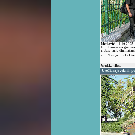
Metković
,
11.10.2005
bilo dimnjačara gradska 
u obavljanju dimnjačars
obrt "Florijan" iz Đelet
Gradske vijesti
Uređivanje zelenih p