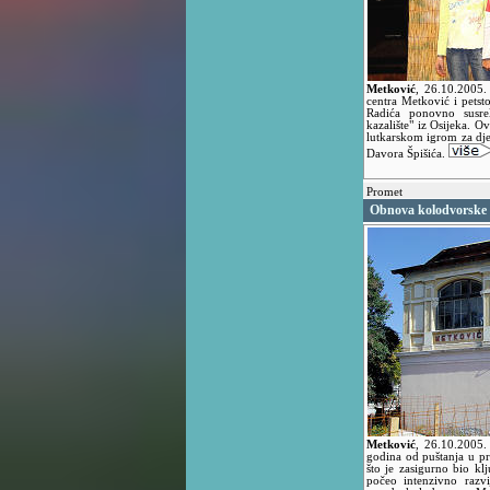
Metković
,
26.10.2005
centra Metković i petst
Radića ponovno susre
kazalište" iz Osijeka. O
lutkarskom igrom za djec
Davora Špišića.
Promet
Obnova kolodvorske 
Metković
,
26.10.2005
godina od puštanja u p
što je zasigurno bio k
počeo intenzivno razvi