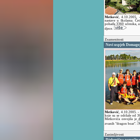
Metković
,
4.10.2005.
nastave u školama. Čet
pohađa 3360 učenika, a u
djece.
Znamenitosti
Novi uspjeh Domagoj
Metković
,
4.10.2005.
-
koje su se održale od 3
Metkovića osvojila je 
zvanih "dragon boat".
Zanimljivosti
Djelomična pomrčina