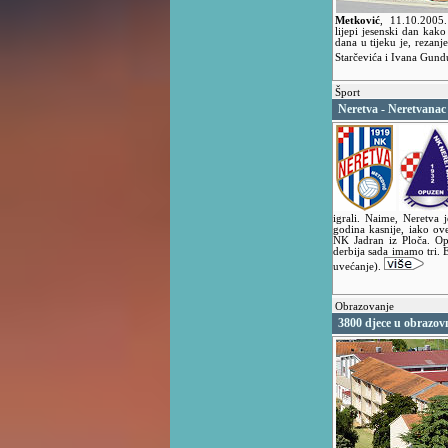
Metković
,
11.10.200
lijepi jesenski dan kako
dana u tijeku je, rezan
Starčevića i Ivana Gund
Šport
Neretva - Neretvanac
igrali. Naime, Neretva 
godina kasnije, iako ov
NK Jadran iz Ploča. Op
derbija sada imamo tri. E
uvećanje).
Obrazovanje
3800 djece u obrazo