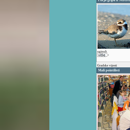
Ptičja gripa u Neretvi
uginuli.
Gradske vijesti
Mali pointilisti