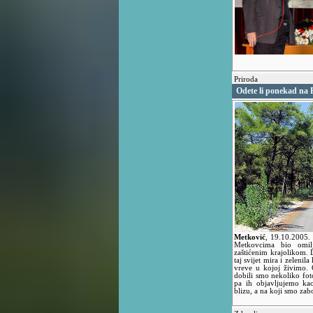
Priroda
Odete li ponekad na 
Metković
,
19.10.2005.
Metkovcima bio omilj
zaštićenim krajolikom. D
taj svijet mira i zeleni
vreve u kojoj živimo.
dobili smo nekoliko foto
pa ih objavljujemo kao
blizu, a na koji smo zab