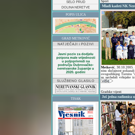
Šport
SELO PRUD
Mlađi kadeti NK Nere
DOLINA NERETVE
POPIS ULICA
GRAD METKOVIĆ
NATJEČAJI i POZIVI
Javni poziv za dodjelu
potpora male vrijednosti
u poljoprivredi na
području Dubrovačko-
Metković
,
30.10.2005.
neretvanske županije u
nisu slučajnost pokazali
2020. godini
ovogodišnjeg Turnira "
su savladali vršnjake i
SLUŽBENO GLASILO
Gradske vijesti
Još jedna radionica u
TISAK