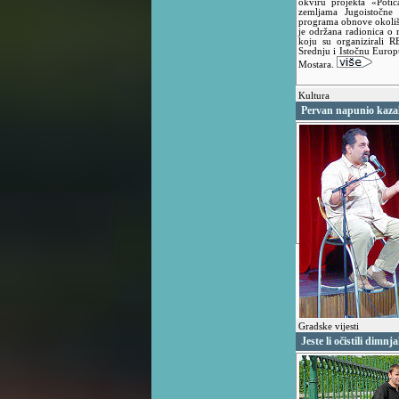
okviru projekta «Potic
zemljama Jugoistočne
programa obnove okoliša
je održana radionica o 
koju su organizirali R
Srednju i Istočnu Europ
Mostara.
Kultura
Pervan napunio kazal
Gradske vijesti
Jeste li očistili dimnj