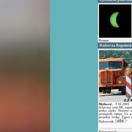
Promet
Radovi na Rogotins
Metković
,
3.10.2005
državnoj cesti D8, zapo
preko rijeke Neretve 
pristupnih rampi. Uz 
projektu tvrtke Tigon 
Dubrovnik.
Poljoprivreda