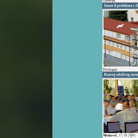
Zdravlje
Imate li problema s 
Ekologija
Razvoj održivog turiz
Metković
,
17.10.2005.