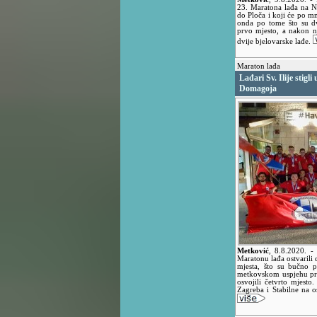
23. Maratona lađa na Ne
do Ploča i koji će po 
onda po tome što su d
prvo mjesto, a nakon nj
dvije bjelovarske lađe.
Maraton lađa
Lađari Sv. Ilije stigl
Domagoja
Metković
,
8.8.2020.
-
Maratonu lađa ostvarili 
mjesta, što su bučno 
metkovskom uspjehu prido
osvojili četvrto mjesto
Zagreba i Stabilne na 