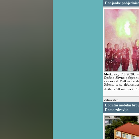
Donjanke pobjednice
Metković
,
7.8.2020.
Općine Slivno pobjednic
veslao od Metkovića d
Sršena, te su debitant
došle za 50 minuta i 33 
Zdravstvo
Dodatni mobilni broje
Doma zdravlja