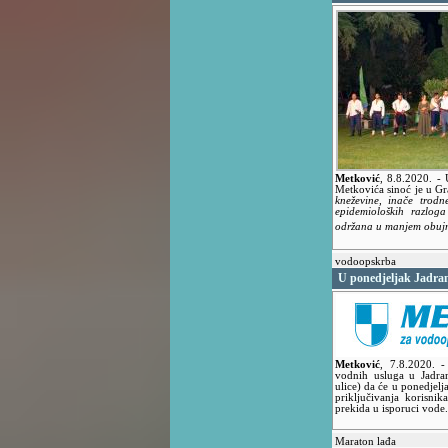
Metković
,
8.8.2020.
- 
Metkovića sinoć je u G
kneževine, inače trodn
epidemioloških razloga
održana u manjem obu
vodoopskrba
U ponedjeljak Jadra
Metković
,
7.8.2020.
-
vodnih usluga u Jadran
ulice) da će u ponedjelj
priključivanja korisn
prekida u isporuci vode.
Maraton lađa