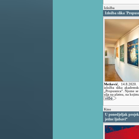
Izložba
Izložba slika 'Propus
Metković
,
14.8.2020.
izložba slika akadems
„Propusnica“. Njome se 
ulja na platnu, na kojim
Kino
U ponedjeljak projek
jedne ljubavi“