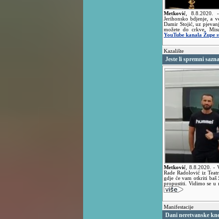
Metković
,
8.8.2020.
Jerihonsko bdjenje, a v
Damir Stojić, uz pjevan
možete do crkve, Misu
YouTube kanala Župe sv.
Kazalište
Jeste li spremni saz
Metković
,
8.8.2020.
- 
Rade Radolović iz Teatr
gdje će vam otkriti baš
propustiti. Vidimo se u 
Manifestacije
Dani neretvanske kn