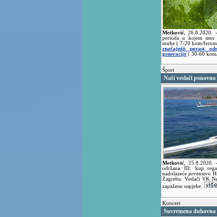
Metković
,
26.8.2020.
perioda u kojem smo bi
muhe ( 7-20 kom/ferom
značajniji porast od
generacije
( 30-60 kom/
Šport
Naši veslači ponovno 
Metković
,
25.8.2020.
održana III. kup rega
nadolazeće prvenstvo Hr
Zagrebu. Veslači VK Nere
zapažene uspjehe.
Koncert
Suvremena duhovna g