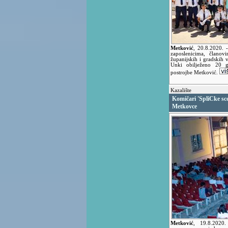
Metković
,
20.8.2020.
zaposlenicima, članov
županijskih i gradskih 
Unki obilježeno 20 g
postrojbe Metković.
Kazalište
Komičari 'SpliCke sc
Metkovce
Metković
,
19.8.2020