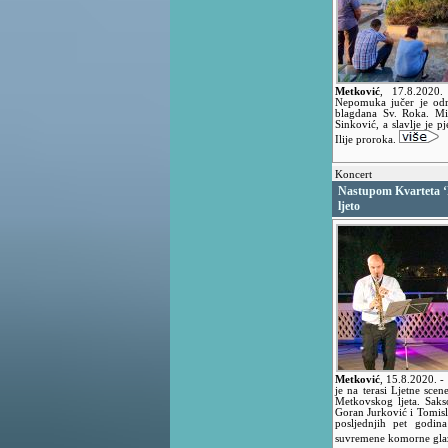
Metković
,
17.8.2020
Nepomuka jučer je odr
blagdana Sv. Roka. Mi
Sinković, a slavlje je 
Ilije proroka.
Koncert
Nastupom Kvarteta ‘
ljeto
Metković
,
15.8.2020.
-
je na terasi Ljetne sc
Metkovskog ljeta. Saks
Goran Jurković i Tomisl
posljednjih pet godina 
suvremene komorne gla