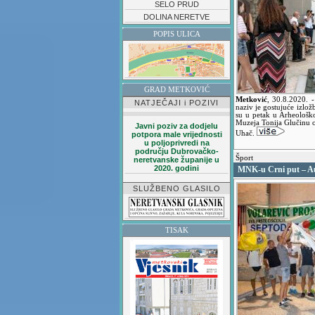
SELO PRUD
DOLINA NERETVE
POPIS ULICA
GRAD METKOVIĆ
Metković
,
30.8.2020.
-
NATJEČAJI i POZIVI
naziv je gostujuće izlož
su u petak u Arheološk
Muzeja Tonija Glučinu o
Javni poziv za dodjelu
Uhač.
potpora male vrijednosti
u poljoprivredi na
području Dubrovačko-
Šport
neretvanske županije u
2020. godini
MNK-u Crni put – Au
SLUŽBENO GLASILO
TISAK