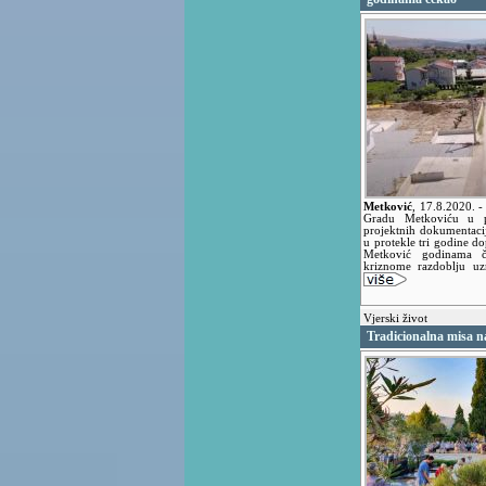
Metković
,
17.8.2020.
-
Gradu Metkoviću u p
projektnih dokumentaci
u protekle tri godine dop
Metković godinama če
kriznome razdoblju u
Vjerski život
Tradicionalna misa 