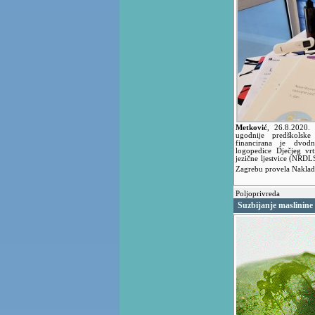
Metković
,
26.8.2020.
ugodnije predškolsk
financirana je dvo
logopedice Dječjeg vr
jezične ljestvice (NRDL
Zagrebu provela Nakla
Poljoprivreda
Suzbijanje maslinin