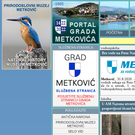
-1665
POČETNA
SLUŽBENA STRANICA
vodoopskrba
Bez vode na Putu Na
Metković
,
31.8.2020.
vodnih usluga na Putu 
da će u utorak, 1. r
vodoopskrbnoj mreži doć
POSJETITE SLUŽBENU
Izložba
STRANICU GRADA
METKOVIĆA
U AM Narona otvoren
prapovijesni šivani 
POGLEDAJTE
ANTIČKA NARONA
PRIRODOSLOVNI MUZEJ
METKOVIĆ
SELO VID