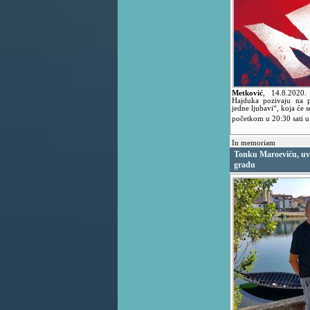
Metković
,
14.8.2020
Hajduka pozivaju na p
jedne ljubavi“, koja će 
početkom u 20:30 sati 
In memoriam
Tonku Maroeviću, uv
gradu