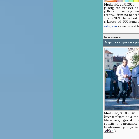
Metković
,
23.8.2020.
-
je osigurao sredstva o
pribora i radnog mat
prebivalištem na podru
2020./2021. Jednokratn
u iznosu od 300 kuna po
zahtjeva
na račun rodit
In memoriam
Vijenci i svijeće u s
Metković
,
21.8.2020.
žrtve totalitarnih i auto
Metkovića, gradskih u
policije i vatrogasaca
Gradskome groblju te