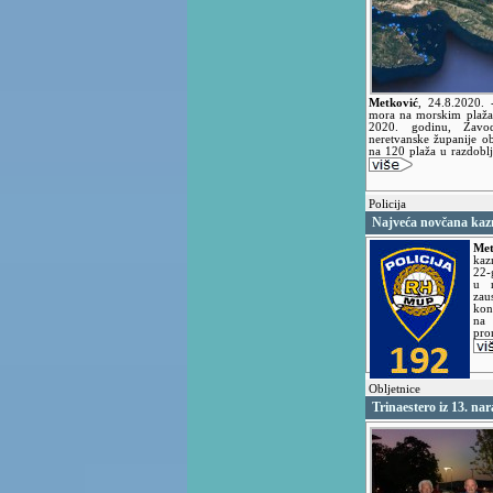
Metković
,
24.8.2020.
mora na morskim plaža
2020. godinu, Zavo
neretvanske županije o
na 120 plaža u razdobl
Policija
Najveća novčana kazn
Met
kaz
22-
u r
zau
kon
na 
pro
Obljetnice
Trinaestero iz 13. na