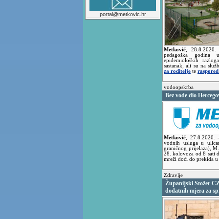
portal@metkovic.hr
Metković
,
28.8.2020
pedagoška godina 
epidemioloških razloga
sastanak, ali su na služ
za roditelje
te
raspored
vodoopskrba
Bez vode dio Hercego
Metković
,
27.8.2020.
vodnih usluga u ulic
graničnog prijelaza), M.
28. kolovoza od 8 sati
mreži doći do prekida u
Zdravlje
Županijski Stožer CZ
dodatnih mjera za sp