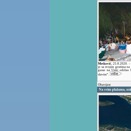
Metković
,
25.8.2020.
-
je sa svojim gostima na
gusar na Unki održao 
slavim“.
Obavijest
Na svim plažama, osi