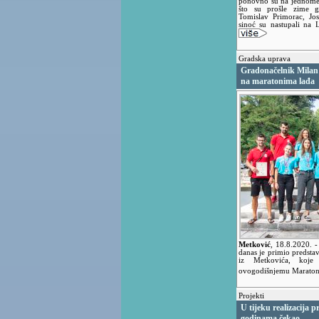
ponovno su na jednome
što su prošle zime g
Tomislav Primorac, Jos
sinoć su nastupali na L
Gradska uprava
Gradonačelnik Milan
na maratonima lađa
Metković
,
18.8.2020.
-
danas je primio predstav
iz Metkovića, koje
ovogodišnjemu Maratonu
Projekti
U tijeku realizacija 
godinama čekao