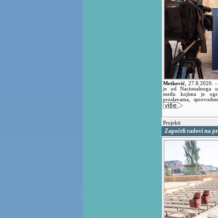
Metković
,
27.8.2020.
-
je od Nacionalnoga u
među kojima je ogra
proslavama, sprovodim
Projekti
Započeli radovi na pr