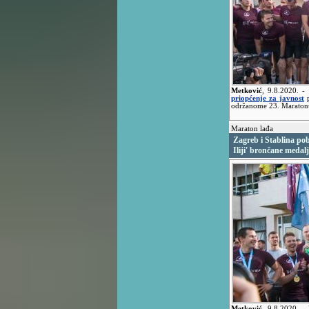
Metković
,
9.8.2020.
-
priopćenje za javnost
p
održanome 23. Maratonu
Maraton lađa
Zagreb i Stablina po
Iliji' brončane medalj
Metković
,
9.8.2020.
-