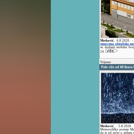
Metković
,
6.8.2020.
-
timovima obiteljske m
su dodatni mobilni broj
24.
Vrijeme
Palo više od 60 litara 
Metković
,
5.8.202
Meteoroliške postaje M
da je od jučer u sedam s