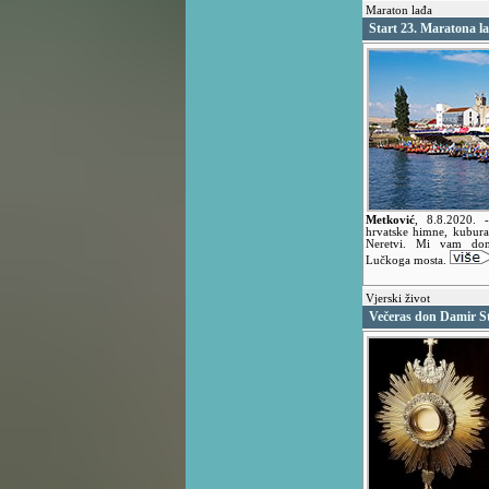
Maraton lađa
Start 23. Maratona l
Metković
,
8.8.2020.
hrvatske himne, kuburaš
Neretvi. Mi vam dono
Lučkoga mosta.
Vjerski život
Večeras don Damir Sto