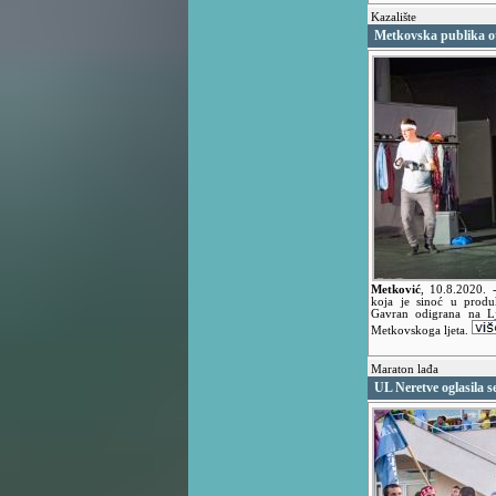
Kazalište
Metkovska publika o
Metković
,
10.8.2020.
koja je sinoć u produ
Gavran odigrana na L
Metkovskoga ljeta.
Maraton lađa
UL Neretve oglasila 