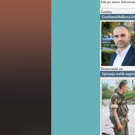
kiše po metru četvornom,
Čestitka
Gradonačelnikova čes
Domovinski rat
Sjećanja naših sugra