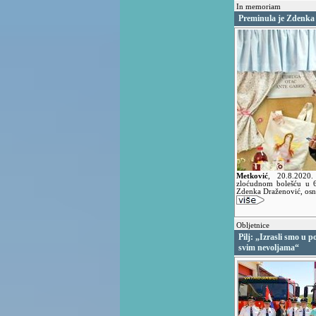
In memoriam
Preminula je Zdenka
Metković
,
20.8.2020
zloćudnom bolešću u 6
Zdenka Draženović, osni
Obljetnice
Pilj: „Izrasli smo u p
svim nevoljama“