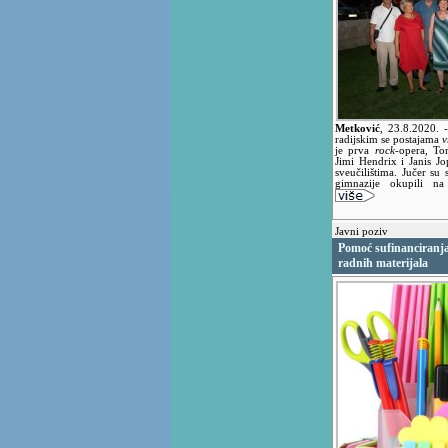
Metković
,
23.8.2020.
radijskim se postajama
v
je prva
rock
-opera, T
Jimi Hendrix i Janis Jo
sveučilištima. Jučer su
gimnazije okupili na 
Javni poziv
Pomoć sufinanciranja
radnih materijala