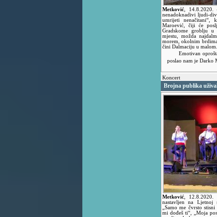
Metković
,
14.8.2020.
nenadoknadivi ljudi-div
umrijeti nenačitani“
Maroević, čiji će posl
Gradskome groblju u 
mjestu, možda najdalm
morem, okolnim brdima 
čini Dalmaciju u malom
Emotivan oprošta
poslao nam je Darko 
Koncert
Brojna publika uživa
Metković
,
12.8.2020.
nastavljen na Ljetnoj
„Samo me čvrsto stisni 
mi dođeš ti“, „Moja pos