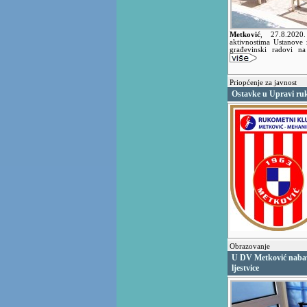
Metković
,
27.8.202
aktivnostima Ustanove 
građevinski radovi na
Priopćenje za javnost
Ostavke u Upravi ru
Obrazovanje
U DV Metković nabavl
ljestvice