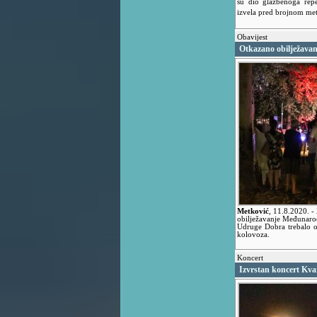
su dio glazbenoga repe
izvela pred brojnom m
Obavijest
Otkazano obilježava
Metković
,
11.8.2020.
-
obilježavanje Međunarod
Udruge Dobra trebalo o
kolovoza.
Koncert
Izvrstan koncert Kva