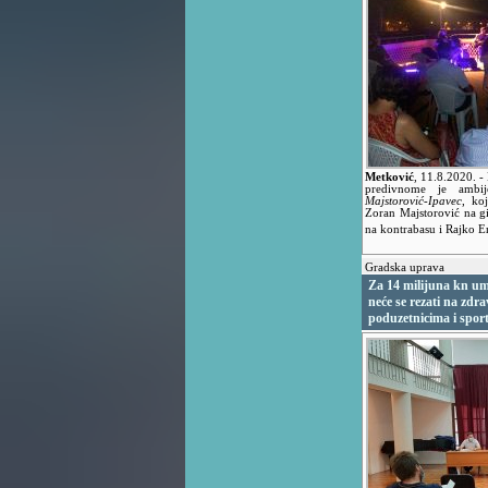
Metković
,
11.8.2020.
-
predivnome je ambij
Majstorović-Ipavec
, ko
Zoran Majstorović na git
na kontrabasu i Rajko 
Gradska uprava
Za 14 milijuna kn u
neće se rezati na zdra
poduzetnicima i spor