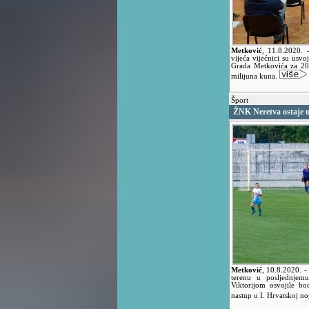
Metković
,
11.8.2020.
vijeća vijećnici su usvo
Grada Metkovića za 20
milijuna kuna.
Šport
ŽNK Neretva ostaje u
Metković
,
10.8.2020.
-
terenu u posljednjem
Viktorijom osvojile bo
nastup u I. Hrvatskoj n