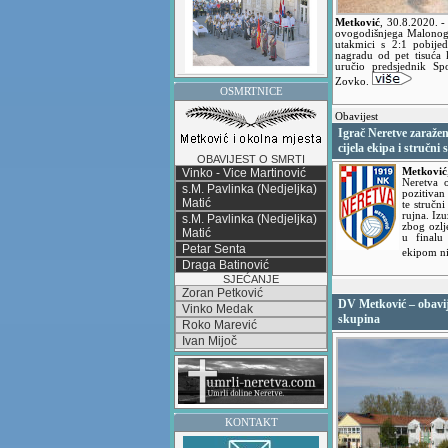
Metković
,
30.8.2020.
-
ovogodišnjega Malonogo
utakmici s 2:1 pobije
nagradu od pet tisuća 
uručio predsjednik Sp
Zovko.
OSMRTNICE
Obavijest
Igrač Neretve zaraže
cijela ekipa i stručni 
OBAVIJEST O SMRTI
Vinko - Vice Martinović
Metković
Neretva o
s.M. Pavlinka (Nedjeljka)
pozitivan
Matić
te stručn
rujna. Izu
s.M. Pavlinka (Nedjeljka)
zbog ozl
Matić
u finalu
Petar Senta
ekipom ni
Draga Batinović
SJEĆANJE
Zoran Petković
DV Metković – obavije
Vinko Medak
skupina
Roko Marević
Ivan Mijoč
KONTAKT