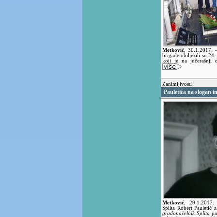
Metković
,
30.1.2017.
brigade obilježili su 24
koji je na jučerašnji
Zanimljivosti
Pauletića na slogan i
Metković
,
29.1.2017
Splita Robert Pauletić 
gradonačelnik Splita
po