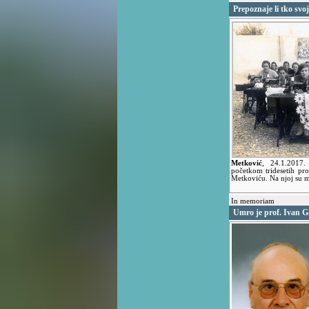
Prepoznaje li tko svo
Metković
,
24.1.2017
početkom tridesetih proš
Metkoviću. Na njoj su ml
In memoriam
Umro je prof. Ivan G