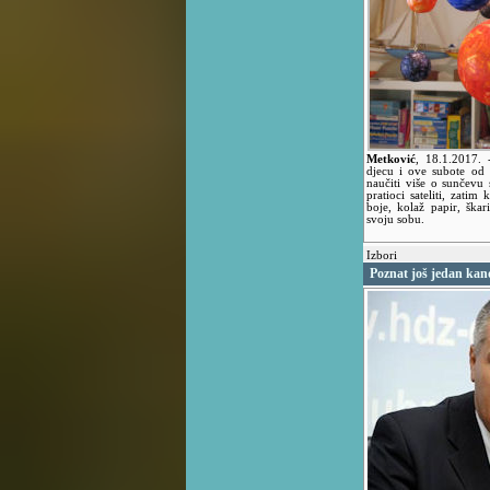
Metković
,
18.1.2017.
djecu i ove subote od 
naučiti više o sunčevu 
pratioci sateliti, zatim
boje, kolaž papir, škar
svoju sobu.
Izbori
Poznat još jedan kan