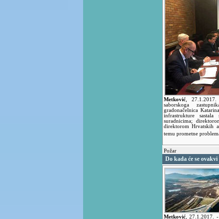
Metković
,
27.1.2017
saborskoga zastupn
gradonačelnica Katarin
infrastrukture sasta
suradnicima; direktor
direktorom Hrvatskih 
temu prometne problem
Požar
Do kada će se ovakvi 
Metković
,
27.1.2017.