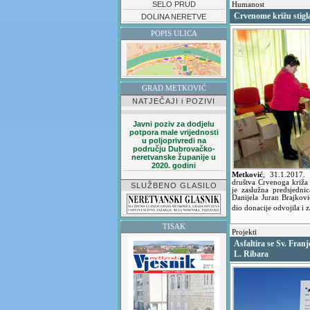
SELO PRUD
Humanost
Crvenome križu stigla
DOLINA NERETVE
POPIS ULICA
GRAD METKOVIĆ
NATJEČAJI i POZIVI
Javni poziv za dodjelu
potpora male vrijednosti
u poljoprivredi na
području Dubrovačko-
neretvanske županije u
2020. godini
Metković
,
31.1.2017
društva Crvenoga križa 
SLUŽBENO GLASILO
je zaslužna predsjedn
Danijela Juran Brajkovi
dio donacije odvojila i
TISAK
Projekti
Asfaltira se Sv. Franj
L. Ribara