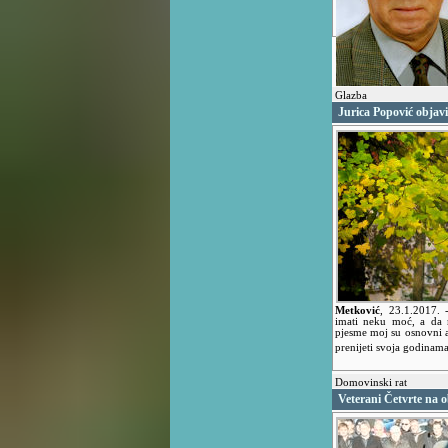
Glazba
Jurica Popović objavi
Metković
,
23.1.2017.
imati neku moć, a da 
pjesme moj su osnovni a
prenijeti svoja godinam
Domovinski rat
Veterani Četvrte na 