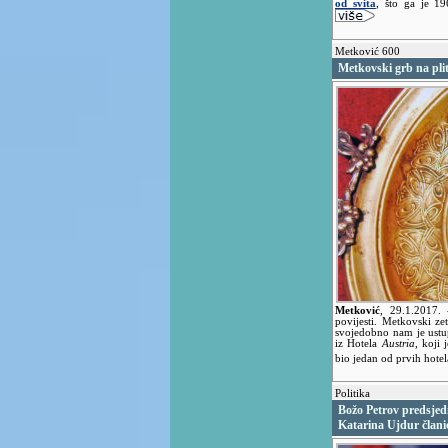
od svita
, što ga je 1
Metković 600
Metkovski grb na plit
Metković
,
29.1.2017.
povijesti. Metkovski z
svojedobno nam je ustup
iz Hotela
Austria
, koji
bio jedan od prvih hotel
Politika
Božo Petrov predsjedn
Katarina Ujdur član