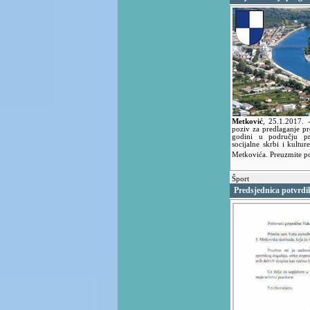
Metković
,
25.1.2017.
poziv za predlaganje p
godini u području pr
socijalne skrbi i kultur
Metkovića. Preuzmite p
Šport
Predsjednica potvrdi