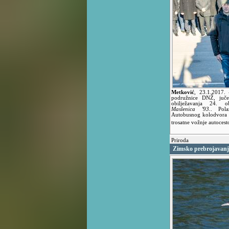
Metković
,
23.1.2017.
podružnice DNŽ, juče
obilježavanja 24. ob
Maslenica '93.
. Pola
Autobusnog kolodvora u
trosatne vožnje autoces
Priroda
Zimsko prebrojavanje