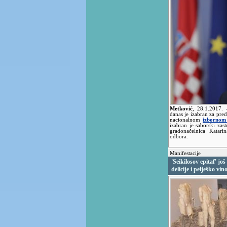
Metković
,
28.1.2017.
danas je izabran za pre
nacionalnom
izbornom
izabran je saborski za
gradonačelnica Katari
odbora.
Manifestacije
'Seikilosov epitaf' još
delicije i pelješko vin