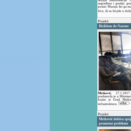
sklopu manifestacije
sugrađana i gostiju gr
postav Muzeja što ga mah
žive, ili su živjele u dol
Projekti
Biciklom do Narone
Metković
,
27.1.201
predstavila je u Minista
kojim je Grad Metkovi
infrastrukturu.
Projekti
Metković dobiva spoj 
prometne probleme