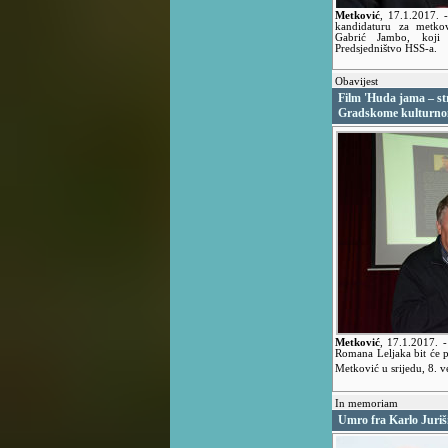
Metković
,
17.1.2017.
kandidaturu za metkov
Gabrić Jambo, koji
Predsjedništvo HSS-a.
Obavijest
Film 'Huda jama – str
Gradskome kulturno
Metković
,
17.1.2017.
Romana Leljaka bit će 
Metković u srijedu, 8. v
In memoriam
Umro fra Karlo Juriš