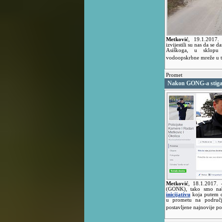
Metković
,
19.1.2017
izvijestili su nas da se 
Asiškoga, u sklopu 
vodoopskrbne mreže u to
Promet
Nakon GONG-a stig
Metković
,
18.1.2017.
(GONK), tako smo na
inicijativu
koja putem dr
u prometu na područj
postavljene najnovije po