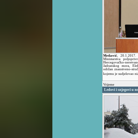
Metković
,
20.1.2017
Ministarstva poljopri
Hercegovačko-neretvans
Jadranskog mora, Ele
održan znanstveno-stru
kojemu je sudjelovao ni
Vrijeme
Ledovi i snjegovi u n