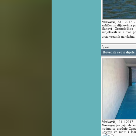
Metković
,
23.1.2017.
-
zaštićenim dijelovima p
članovi Ornitološkog
sudjelovali su i ove g
vrsta vezanih uz vlažna,
Šport
Dovedite svoje dijete, 
Metković
,
21.1.2017
Domagoj
javljaju da s
kojima se uređuje Cent
kojemu će raditi i Kar