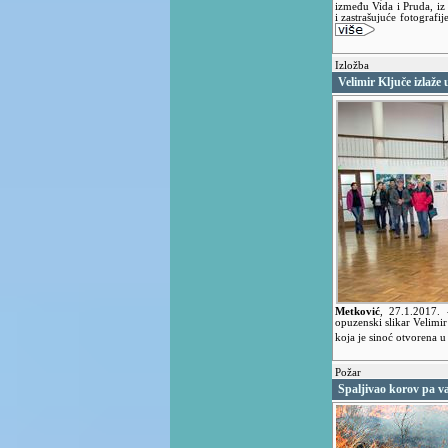
između Vida i Pruda, iz
i zastrašujuće fotograf
Izložba
Velimir Ključe izlaž
Metković
,
27.1.2017.
opuzenski slikar Velimir
koja je sinoć otvorena 
Požar
Spaljivao korov pa v