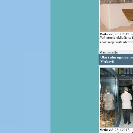
Metković
,
28.1.2017.
-
Noć muzeja
uključio se 
sinoć svoja vrata otvori
Manifestacije
Oku i uhu ugodna ve
Metković
Metković
,
28.1.2017.
-