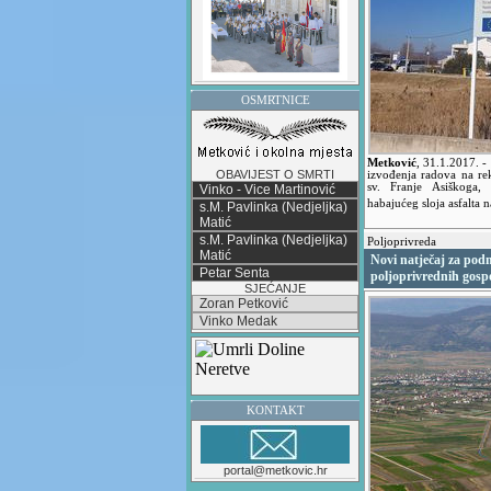
OSMRTNICE
Metković
,
31.1.2017.
-
OBAVIJEST O SMRTI
izvođenja radova na re
sv. Franje Asiškoga,
Vinko - Vice Martinović
habajućeg sloja asfalta 
s.M. Pavlinka (Nedjeljka)
Matić
s.M. Pavlinka (Nedjeljka)
Poljoprivreda
Matić
Novi natječaj za pod
Petar Senta
poljoprivrednih gosp
SJEĆANJE
Zoran Petković
Vinko Medak
KONTAKT
portal@metkovic.hr