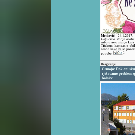
Metković
,
24.1.2017
Uključimo starije osobe
zaboravimo starije
koja 
Tijekom kampanje obilj
osobe kako bi se pozorn
potrebe.
Reagiranje
Grmoja: Dok oni skup
rješavamo problem zg
bolnice