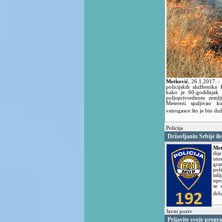
Metković
,
26.1.2017.
-
policijskih službenika
kako je 60-godišnjak 
poljoprivrednom zemlj
Meterezi spaljivao k
vatrogasce što je bio du
Policija
Državljanin Srbije i
Met
dij
uto
gran
pol
tal
upr
se 
drža
Javni poziv
Prijavite svoje progr