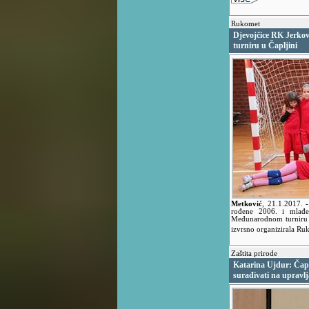
Rukomet
Djevojčice RK Jerko
turniru u Čapljini
Metković
,
21.1.2017.
-
rođene 2006. i mlađe
Međunarodnom turniru 
izvrsno organizirala Ru
Zaštita prirode
Katarina Ujdur: Čapl
surađivati na upravlja