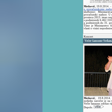
Metković
,
19.8.2014.
-
o proračunskome nadz
službenici Ministarst
proračunski nadzor. U 
prosinca 2013. imao ne
s podmirenih 6.462.310,
a podmirenih do 31. pr
Time je Ministarstvo f
vlasti o visini nepodmir
Koncert
Večer šansone Srđan
Metković
,
19.8.2014
nedjelju navečer je na
Večer šansone održao rij
Depolo.