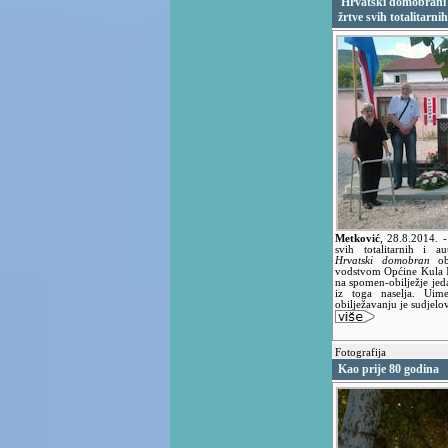
'Hrvatski domobrani' 
žrtve svih totalitarni
Metković
,
28.8.2014.
-
svih totalitarnih i a
Hrvatski domobran
obi
vodstvom Općine Kula Nor
na spomen-obilježje jed
iz toga naselja. Uim
obilježavanju je sudjelov
Fotografija
Kao prije 80 godina