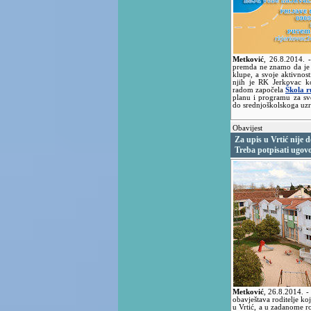
Metković
,
26.8.2014.
premda ne znamo da je i
klupe, a svoje aktivnost
njih je RK Jerkovac ko
radom započela
Škola 
planu i programu za sv
do srednjoškolskoga uzr
Obavijest
Za upis u Vrtić nije 
Treba potpisati ugov
Metković
,
26.8.2014.
-
obavještava roditelje koj
u Vrtić, a u zadanome ro