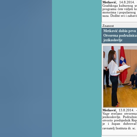
Metković
,
14.8.2014.
Gradskoga kulturnog sr
programu ćete vidjeti ko
motorima i popularnog 
suza. Dođite svi i zabavi
Znanost
Metković dobio prvu
Otvorena podružnica I
jezikoslovlje
Metković
,
13.8.2014.
Vage
svečano otvorena p
jezikoslovlje. Podružn
otvorio predsjednik Rep
je i župan dubrovačk
ravnatelj Instituta dr. sc