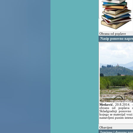
Obrana od poplave
Nasip ponovno napre
Metković
,
20.8.2014.
obranu od poplava d
Skladgradnji ponovno 
kojega se materijal vozi
nastavljeni punim intenz
Obavijest
Izmjene i dopune pr