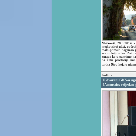
Metković
,
28.8.2014.
-
metkovskoj ulici, počev
malo-pomalo nagrizao j
sve ružniju sliku. Zato 
zgrade koju pamtimo kao
na katu prostorije im
tvrtka
Bipa
koja u njemu
Kultura
U dvorani GKS-a ugr
L'acoustics vrijedan 