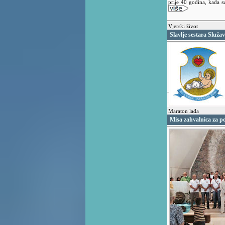
prije 40 godina, kada su
Vjerski život
Slavlje sestara Služa
Maraton lađa
Misa zahvalnica za 