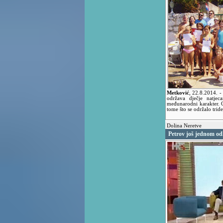
Metković
,
22.8.2014.
-
održava dječje natje
međunarodni karakter. 
tome što se održalo tride
Dolina Neretve
Petrov još jednom od