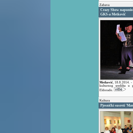
Zabava
Crazy Show napunio 
GKS-a Metković
Metković
,
18.8.2014.
-
kulturnog središta u 
Eldorado.
Kultura
Pjesnički susreti 'Masl