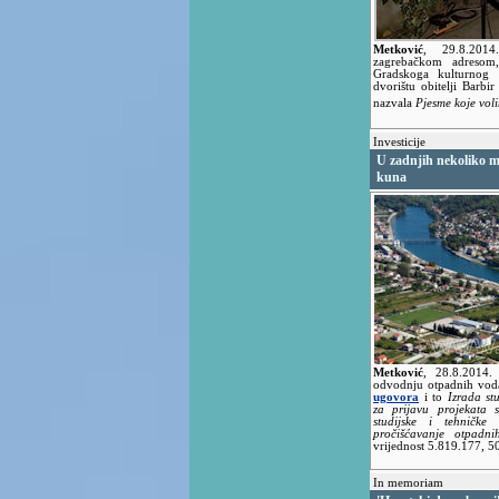
Metković
,
29.8.20
zagrebačkom adresom,
Gradskoga kulturnog 
dvorištu obitelji Barbi
nazvala
Pjesme koje vol
Investicije
U zadnjih nekoliko mj
kuna
Metković
,
28.8.2014
odvodnju otpadnih vod
ugovora
i to
Izrada st
za prijavu projekata 
studijske i tehničke
pročišćavanje otpadn
vrijednost 5.819.177, 5
In memoriam