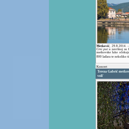
Metković
,
29.8.2014.
Crni put
u završnoj su f
metkovske luke očekuju
800 lađara te nekoliko ti
Koncert
Tereza Gabrić metkov
voli'