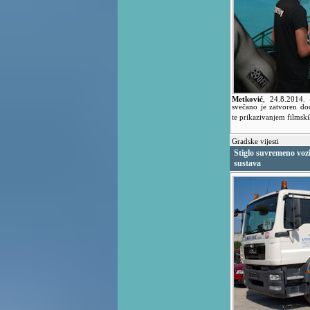
Metković
,
24.8.2014.
svečano je zatvoren d
te prikazivanjem filmsk
Gradske vijesti
Stiglo suvremeno vozi
sustava