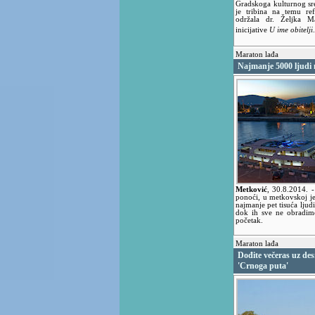
Gradskoga kulturnog sre
je tribina na temu re
održala dr. Željka Ma
inicijative
U ime obitelji
Maraton lađa
Najmanje 5000 ljudi 
Metković
,
30.8.2014.
-
ponoći, u metkovskoj je
najmanje pet tisuća ljud
dok ih sve ne obradim
početak.
Maraton lađa
Dođite večeras uz des
'Crnoga puta'