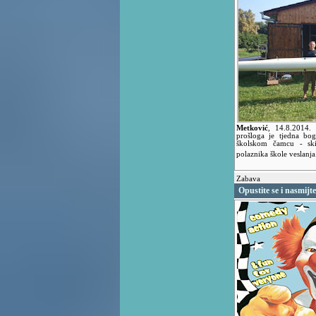
Metković
,
14.8.2014
prošloga je tjedna bog
školskom čamcu - skif
polaznika škole veslanj
Zabava
Opustite se i nasmijt