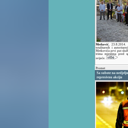
Metković
,
23.8.2014.
totalitarnih i autorita
Metkovića prvi put služ
trima mjestima pred s
svijeće.
Promet
Sa subote na nedjelju
represivnu akciju