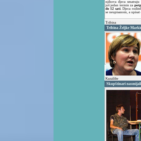
njihova djeca smatraju
još jedan termin za
potp
do 12 sati
. Djeca rodite
se neupisanom, a upisat ć
Tribina
Tribina Željke Marki
Kazalište
Skupštinari nasmijal