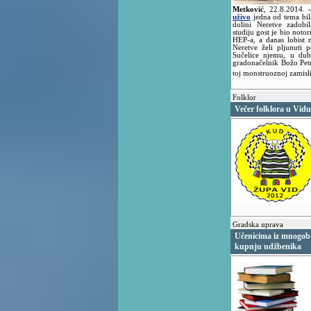
Metković
,
22.8.2014.
uživo
jedna od tema bila
dolini Neretve zadob
studiju gost je bio noto
HEP-a, a danas lobist 
Neretve želi pljunuti 
Sučelice njemu, u dub
gradonačelnik Božo Petr
toj monstruoznoj zamisl
Folklor
Večer folklora u Vidu
Gradska uprava
Učenicima iz mnogobr
kupnju udžbenika