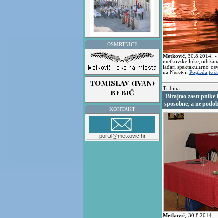
OSMRTNICE
Metković
,
30.8.2014.
-
metkovske luke, održana
lađari spektakularno os
na Neretvi.
Pogledajte št
Tribina
'Birajmo zastupnike
sposobne, a ne podob
KONTAKT
portal@metkovic.hr
Metković
,
30.8.2014.
-