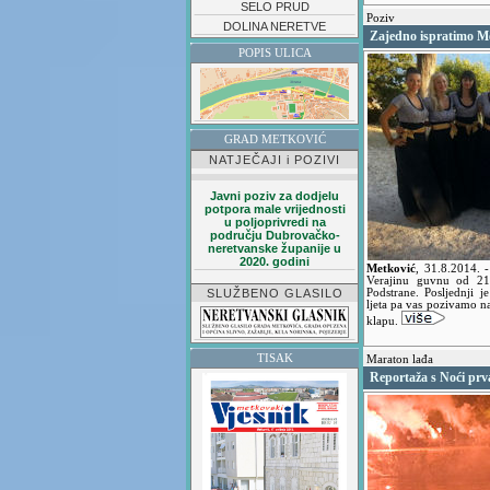
SELO PRUD
Poziv
DOLINA NERETVE
Zajedno ispratimo Me
POPIS ULICA
GRAD METKOVIĆ
NATJEČAJI i POZIVI
Javni poziv za dodjelu
potpora male vrijednosti
u poljoprivredi na
području Dubrovačko-
neretvanske županije u
2020. godini
Metković
,
31.8.2014.
-
Verajinu guvnu od 21
SLUŽBENO GLASILO
Podstrane. Posljednji 
ljeta pa vas pozivamo na
klapu.
TISAK
Maraton lađa
Reportaža s Noći pr