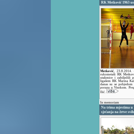
RK Metković 1963 u
Metković
,
23.8.2014.
rukometaši RK Metkovi
utakmice i zabilježili
ligašem RK Marina Kašt
danas su se pobjedom 
porazu u Visokom. Preg
Ilić.
In memoriam
Na trima mjestima u 
sjećanja na žrtve svih