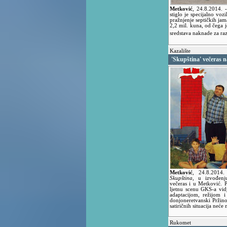
Metković
,
24.8.2014.
stiglo je specijalno voz
pražnjenje septičkih jam
2,2 mil. kuna, od čega 
sredstava naknade za ra
Kazalište
'Skupština' večeras na
Metković
,
24.8.2014
Skupština
, u izvođenj
večeras i u Metković. 
ljetnu scenu GKS-a vid
adaptacijom, režijom 
donjoneretvanski Pržin
satiričnih situacija neće
Rukomet