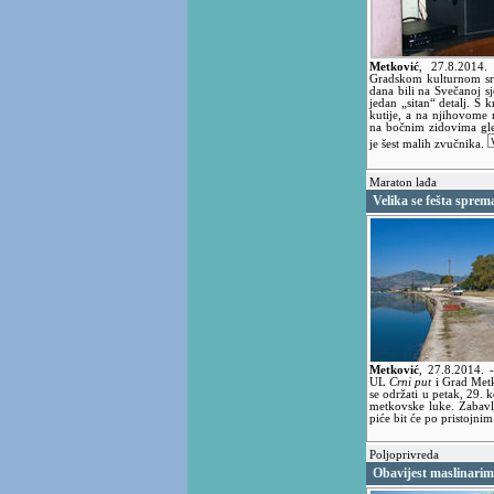
Metković
,
27.8.2014
Gradskom kulturnom sred
dana bili na Svečanoj s
jedan „sitan“ detalj. S 
kutije, a na njihovome 
na bočnim zidovima gled
je šest malih zvučnika.
Maraton lađa
Velika se fešta sprem
Metković
,
27.8.2014.
UL
Crni put
i Grad Metk
se održati u petak, 29. 
metkovske luke. Zabavl
piće bit će po pristojni
Poljoprivreda
Obavijest maslinari