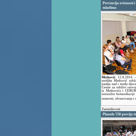
Prevencija ovisnosti 
mladima
Metković
,
12.8.2014.
središta Metković održ
nasilja nad i među djeco
Centar za održivi razv
iz Metkovića i CERURA
nenasilne komunikacije
znanosti, obrazovanja i 
Zanimljivosti
Planulo 550 porcija tr