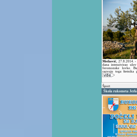
Metković
,
27.8.2014.
-
dana intenzivirao ulo
feromonske lovke. Bu
razvoju toga štetnika 
Šport
Škola rukometa Jerko