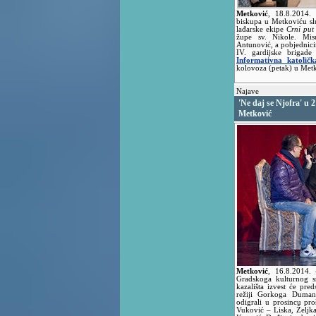
Metković
,
18.8.2014
biskupa u Metkoviću sl
lađarske ekipe
Crni put
župe sv. Nikole. Mi
Antunović, a pobjednicim
IV. gardijske brigade
Informativna katoličk
kolovoza (petak) u Met
Najave
'Ne daj se Njofra' u 
Metković
Metković
,
16.8.2014.
Gradskoga kulturnog s
kazališta izvest će pr
režiji Gorkoga Duman
odigrali u prosincu pr
Vuković – Liska, Željk