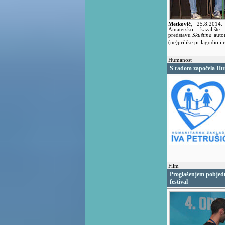
Metković
,
25.8.2014
Amatersko kazalište
predstavu
Skuština
autor
(ne)prilike prilagodio i
Humanost
S radom započela Hum
Film
Proglašenjem pobjedn
festival