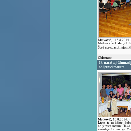
Metković
,
18.8.2014
Metković u Galeriji GK
Šesti neretvanski pjesnič
Obljetnice
17. naraštaj Gimnazi
obljetnici mature
Metković
,
18.8.2014.
-
Ljeto je godišnje dob
obljetnica mature. Tako 
naraštaja Gimnazije Me