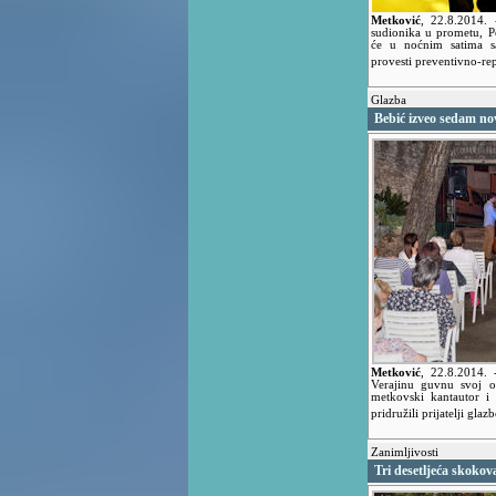
Metković
,
22.8.2014.
sudionika u prometu, P
će u noćnim satima sa
provesti preventivno-re
Glazba
Bebić izveo sedam no
Metković
,
22.8.2014.
Verajinu guvnu svoj 
metkovski kantautor i
pridružili prijatelji glaz
Zanimljivosti
Tri desetljeća skoko