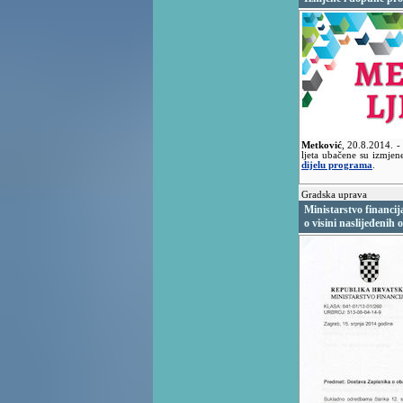
Metković
,
20.8.2014.
-
ljeta ubačene su izmjen
dijelu programa
.
Gradska uprava
Ministarstvo financi
o visini naslijeđenih 