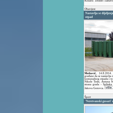
Kozarić. Dođite i zabavi
Obavijest
Nastavlja se dijeljen
otpad
Metković
,
14.8.2014
građane da se nastavlja 
komunalnog otpada i to 
Nikole Tesle, Antuna M
strana grada - Splitska
Jakova Gotovca.
Šport
'Neretvanski gusari' 