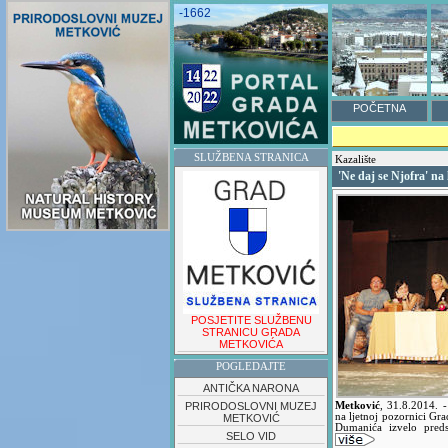
-1662
POČETNA
SLUŽBENA STRANICA
Kazalište
'Ne daj se Njofra' na
POSJETITE SLUŽBENU
STRANICU GRADA
METKOVIĆA
POGLEDAJTE
ANTIČKA NARONA
PRIRODOSLOVNI MUZEJ
Metković
,
31.8.2014.
-
na ljetnoj pozornici Gra
METKOVIĆ
Dumanića izvelo pred
SELO VID