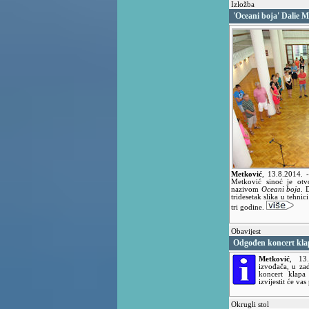
Izložba
'Oceani boja' Dalie M
Metković
,
13.8.2014.
Metković sinoć je otv
nazivom
Oceani boja
. 
tridesetak slika u tehnic
tri godine.
Obavijest
Odgođen koncert kla
Metković
,
13
izvođača, u zad
koncert klap
izvijestit će v
Okrugli stol