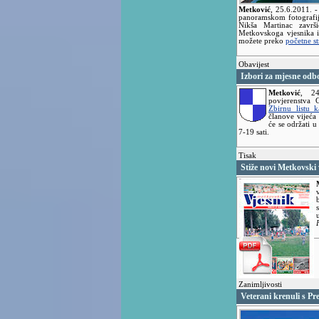
Metković
,
25.6.2011.
-
panoramskom fotografij
Nikša Martinac zavr
Metkovskoga vjesnika i
možete preko
početne s
Obavijest
Izbori za mjesne odb
Metković
,
2
povjerenstva 
Zbirnu listu ka
članove vijeća
će se održati 
7-19 sati.
Tisak
Stiže novi Metkovski 
Zanimljivosti
Veterani krenuli s Pr