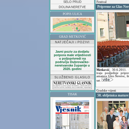
SELO PRUD
Festival
Pripreme za Glas Ner
DOLINA NERETVE
POPIS ULICA
GRAD METKOVIĆ
NATJEČAJI i POZIVI
Javni poziv za dodjelu
potpora male vrijednosti
u poljoprivredi na
području Dubrovačko-
neretvanske županije u
2020. godini
Metković
,
30.6.2011.
traju posljednje prip
amatera
Glas Neretve
, š
SLUŽBENO GLASILO
sat.
Gradske vijesti
TISAK
50. obljetnica mature