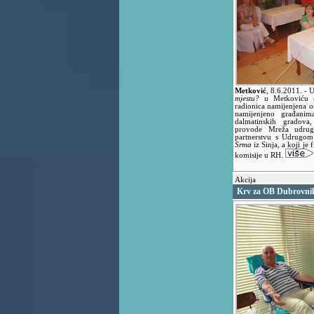
Metković
,
8.6.2011.
- 
mjestu?
u Metkoviću s
radionica namijenjena o
namijenjeno građanim
dalmatinskih gradova,
provode Mreža udruga
partnerstvu s Udrugom 
Srma
iz Sinja, a koji je
komisije u RH.
Akcija
Krv za OB Dubrovni