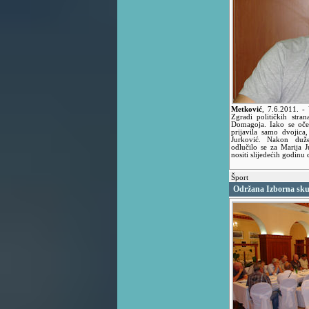
Metković
,
7.6.2011.
-
Zgradi političkih stra
Domagoja. Iako se oček
prijavila samo dvojic
Jurković. Nakon duže
odlučilo se za Marija 
nositi slijedećih godinu 
Šport
Održana Izborna sku