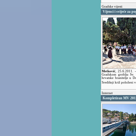
Gradske vijesti
Vijenci i svijeće za po
Metković
,
25.6.2011.
Gradskom groblju Sv. 
hrvatske branitelje u 
Središnji križ položeni v
Internet
Kompletiran MV 2011