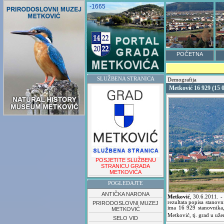
-1665
POČETNA
SLUŽBENA STRANICA
Demografija
Metković 16 929 (15 
POSJETITE SLUŽBENU
STRANICU GRADA
METKOVIĆA
POGLEDAJTE
ANTIČKA NARONA
Metković
,
30.6.2011.
-
rezultata popisa stanovni
PRIRODOSLOVNI MUZEJ
ima 16 929 stanovnika,
METKOVIĆ
Metković, tj. grad u už
SELO VID