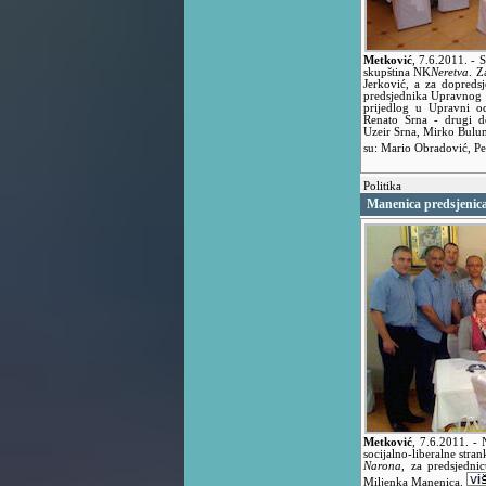
Metković
,
7.6.2011.
- 
skupština NK
Neretva
. Z
Jerković, a za dopreds
predsjednika Upravnog o
prijedlog u Upravni od
Renato Srna - drugi do
Uzeir Srna, Mirko Bulu
su: Mario Obradović, Pe
Politika
Manenica predsjeni
Metković
,
7.6.2011.
- 
socijalno-liberalne str
Narona
, za predsjedni
Miljenka Manenica.