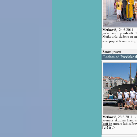
Metković
,
24.6.2011.
jučer smo proslavili
Metkovića služene su mi
smo popratili onu u župi 
Zanimljivosti
Lađom od Prevlake d
Metković
,
23.6.2011.
-
krenula skupina članov
koji će sutra u lađi s Pr