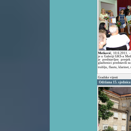
Metković
,
10.6.2011.
-
je u Galeriji GKS-a Met
je predstavljen presje
glazbenici predstavili s
trublju, flautu, klarinet
Gradske vijesti
Održana 15. sjednica