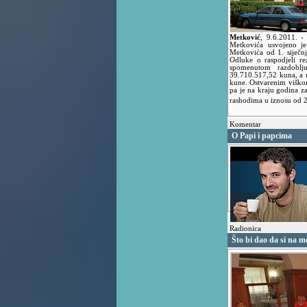
Metković
,
9.6.2011.
-
Metkovića usvojeno je
Metkovića od 1. siječn
Odluke o raspodjeli re
spomenutom razdoblj
39.710.517,52 kuna, a 
kune. Ostvarenim viško
pa je na kraju godina 
rashodima u iznosu od 
Komentar
O Papi i papcima
Radionica
Što bi dao da si na 