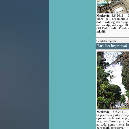
Metković
,
8.6.2011.
- 
jučer je organizira
dobrovoljnog darivanja 
darivatelja, od čega 10
OB Dubrovnik. Posebno 
mladih.
Gradske vijesti
Park bez brijestova?
Metković
,
8.6.2011.
brijestova u parku ovoga
opet radi o bolesti koja 
je gljiva
Ceratocystis ul
za sada nema lijeka. In
europskih brijestova.