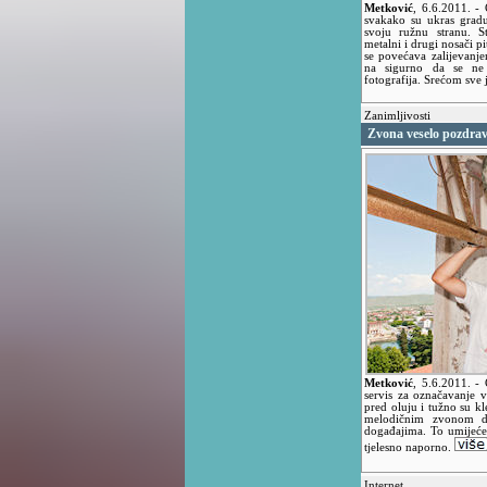
Metković
,
6.6.2011.
- 
svakako su ukras gradu
svoju ružnu stranu. 
metalni i drugi nosači pi
se povećava zalijevanj
na sigurno da se ne 
fotografija. Srećom sve 
Zanimljivosti
Zvona veselo pozdrav
Metković
,
5.6.2011.
- 
servis za označavanje 
pred oluju i tužno su 
melodičnim zvonom da
događajima. To umijeće n
tjelesno naporno.
Internet