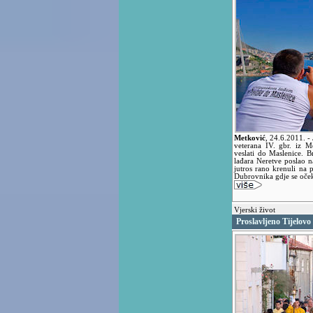
Metković
,
24.6.2011.
-
veterana IV. gbr. iz M
veslati do Maslenice. 
lađara Neretve poslao na
jutros rano krenuli na
Dubrovnika gdje se oče
Vjerski život
Proslavljeno Tijelovo