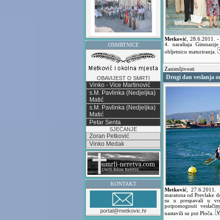
Metković
,
28.6.2011.
-
4. naraštaja Gimnazij
OSMRTNICE
obljetnicu maturiranja.
Zanimljivosti
Drugi dan veslanja o
OBAVIJEST O SMRTI
Vinko - Vice Martinović
s.M. Pavlinka (Nedjeljka)
Matić
s.M. Pavlinka (Nedjeljka)
Matić
Petar Senta
SJEĆANJE
Zoran Petković
Vinko Medak
KONTAKT
Metković
,
27.6.2011.
maratona od Prevlake d
su u prespavali u vre
potpomognuti veslačim
portal@metkovic.hr
nastavili su put Ploča.