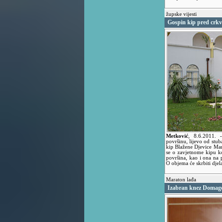
župske vijesti
Gospin kip pred crkv
Metković
,
8.6.2011.
površinu, lijevo od stub
kip Blažene Djevice Mari
se o zavjetnome kipu koj
površina, kao i ona na p
O objema će skrbiti dj
Maraton lađa
Izabran knez Domag