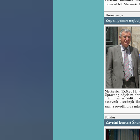
momčad RK Metković 
Obrazovanje
Župan primio najbol
Metković
,
15.6.2011.
Upravnog odjela za obra
primili su u Velikoj v
osnovnih i srednjih šk
znanja osvojili prva mje
Folklor
Završni koncert Škole