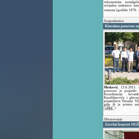
rukometnim nostalgič
revijalnu utakmicu i
veterani (godište 1970.
Gospodarstvo
Kinezima ponovno za
Metković
,
13.6.2011.
ponovno je posjetilo 
Koordinacije hrvats
Karafilipovića i glavn
prijateljstva Nenada Vi
gdje ih je primio za
Obrazovanje
Završni koncert OGŠ