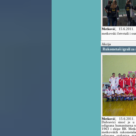
Metković
,
15.6.2011
metkovski četvrtaši i os
Akcija
Rukometaši igrali za s
Metković
,
15.6.2011
Dubravici sinoć je u
odigrana humanitarna 
1963 i ekipe RK Metkov
metkovskih rukometaša 
odigrane utakmice man