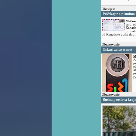
Obavijest
Pričekajte s pismima
Metkov
smo ob
Kanads
primat
od Kanadske pošte dobij
Obrazovanje
Oskari za izvrsnost
M
Z
p
e
M
p
D
Obrazovanje
Bučna proslava kraja