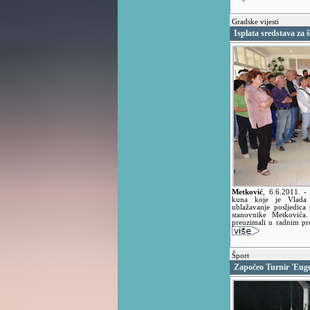
Gradske vijesti
Isplata sredstava za
Metković
,
6.6.2011.
-
kuna koje je Vlada
ublažavanje posljedica
stanovnike Metkovića
preuzimali u radnim pr
Šport
Započeo Turnir 'Eug