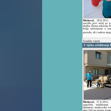
Metković
,
18.6.2011.
završio prvi tečaj za t
služba Doma zdravlja M
bolje informirati o t
porodu, ali i nakon nje
Gradske vijesti
U tijeku asfaltiranje
Metković
,
17.6.2011.
započelo asfaltiranj
djelatnici metkovske t
smo čuli na terenu posao