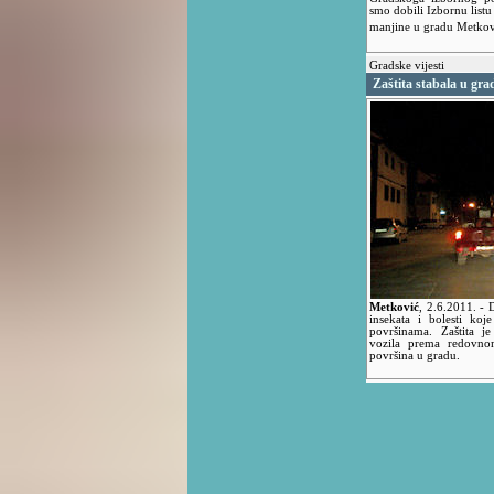
smo dobili Izbornu listu
manjine u gradu Metko
Gradske vijesti
Zaštita stabala u gra
Metković
,
2.6.2011.
- 
insekata i bolesti ko
površinama. Zaštita j
vozila prema redovno
površina u gradu.