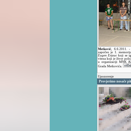
Metković
,
6.6.2011.
-
započeo je 1. memorij
Eugen Erjauc
koji se i
viteza koji je život pol
u organizaciji MNK
Ki
Grada Metkovića.
Upozorenje
Provjerimo nosače pi