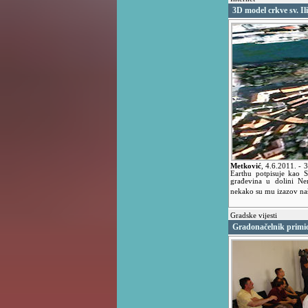
3D model crkve sv. Ili
Metković
,
4.6.2011.
- 
Earthu potpisuje kao S
građevina u dolini Ne
nekako su mu izazov na
Gradske vijesti
Gradonačelnik primi