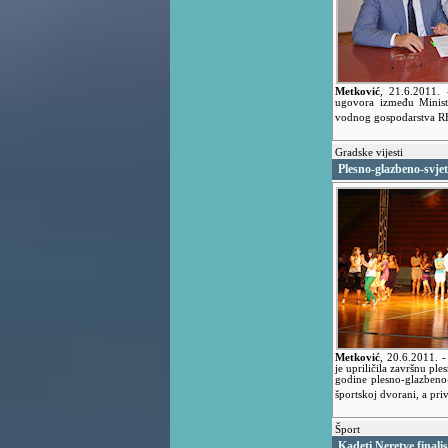
Metković
,
21.6.2011.
ugovora između Minista
vodnog gospodarstva R
Gradske vijesti
Plesno-glazbeno-svjet
Metković
,
20.6.2011.
-
je upriličila završnu pl
godine plesno-glazbeno-
športskoj dvorani, a priv
Šport
Kadeti Neretve finali