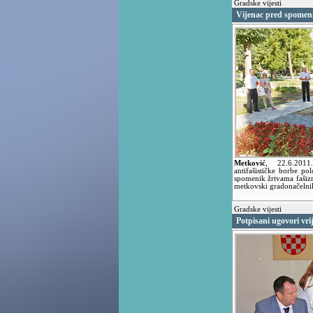
Gradske vijesti
Vijenac pred spomen
Metković
,
22.6.20
antifašističke borbe pol
spomenik žrtvama fašiz
metkovski gradonačelnik
Gradske vijesti
Potpisani ugovori vri