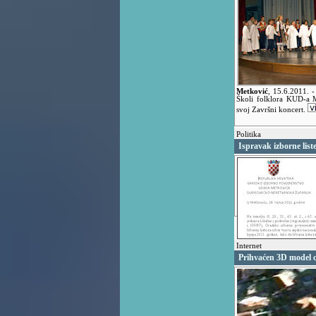
Metković
,
15.6.2011.
-
Školi folklora KUD-a 
svoj Završni koncert.
Politika
Ispravak izborne list
Internet
Prihvaćen 3D model cr