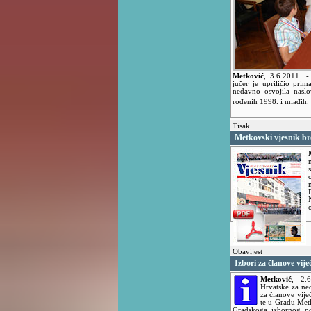
Metković
,
3.6.2011.
-
jučer je upriličio pr
nedavno osvojila naslo
rođenih 1998. i mlađih.
Tisak
Metkovski vjesnik br
Obavijest
Izbori za članove vij
Metković
,
2.
Hrvatske za ned
za članove vije
te u Gradu Met
Gradskoga izbornog po