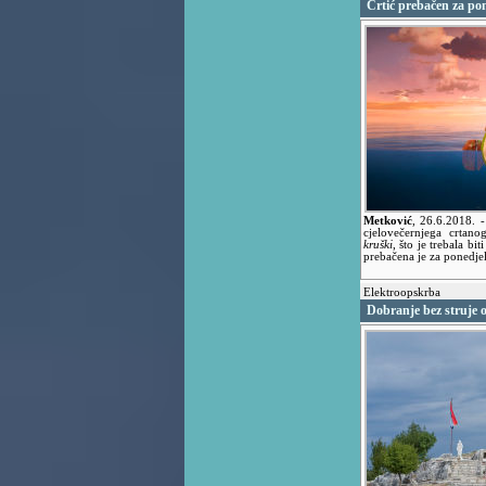
Crtić prebačen za po
Metković
,
26.6.2018.
-
cjelovečernjega crtan
kruški
, što je trebala bi
prebačena je za ponedjelj
Elektroopskrba
Dobranje bez struje o