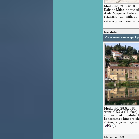
Metković
,
28.6.2018.
-
Dalibor Milan primio u
škola Stjepana Radića 
priznanja za njihovo
natjecanjima u znanju i
Kazalište
Završena sanacija Lj
Metković
,
28.6.2018.
scene GKS-a (II. faza) 
omiljeno okupljalište
koncertima i kinoproje
doktor
, koja se daje u
Metković 600