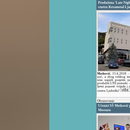
Produžena 'Late Nig
centru Kerametal Lj
Metković
,
15.6.2018.
-
noć, a zbog velikog int
nisu uspjeli posjetiti
produžiti LNS ponudu – 
ljetni popusti vrijede i
centru Ljubuški!
Obrazovanje
Učenici SŠ Metković 
Mostaru