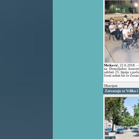
Metković
,
22.6.2018.
-
na Domoljubni koncert
održati 25. lipnja s poč
Gosti solisti bit će Zor
Obavijest
Zatvaraju se Velika i