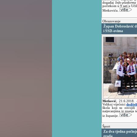
događaj
Info-platforma
početkom u 9 sati u Učil
Metkoviću.
Obrazovanje
Župan Dobroslavić do
i ŠSD-ovima
Metković
,
21.6.2018.
Velikoj vijećnici
dodijel
škola koji su osvojil
natjecanjima iz znanja 
iz županije.
Šport
Za dva tjedna počinje
grada