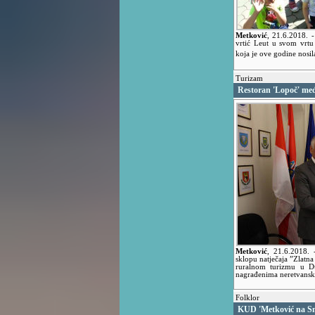
Metković
,
21.6.2018.
-
vrtić Leut u svom vrtu
koja je ove godine nosi
Turizam
Restoran 'Lopoč' međ
Metković
,
21.6.2018.
sklopu natječaja ”Zlatn
ruralnom turizmu u Du
nagrađenima neretvansk
Folklor
KUD 'Metković na Smo