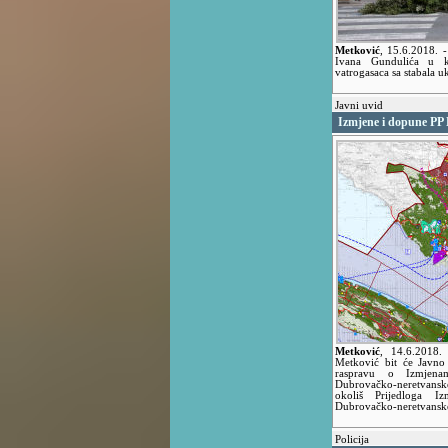
Metković
,
15.6.2018.
-
Ivana Gundulića u koj
vatrogasaca sa stabala u
Javni uvid
Izmjene i dopune PP
Metković
,
14.6.2018
Metković bit će Javno
raspravu o Izmjena
Dubrovačko-neretvanske 
okoliš Prijedloga I
Dubrovačko-neretvanske
Policija