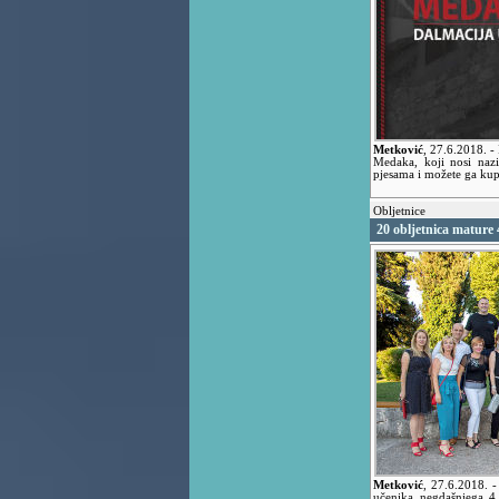
Metković
,
27.6.2018.
-
Medaka, koji nosi na
pjesama i možete ga ku
Obljetnice
20 obljetnica mature 4
Metković
,
27.6.2018.
-
učenika negdašnjega 4