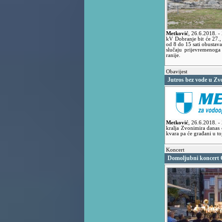
Metković
,
26.6.2018.
-
kV Dobranje bit će 27., 2
od 8 do 15 sati obustava
slučaju prijevremenoga
ranije.
Obavijest
Jutros bez vode u Zvo
Metković
,
26.6.2018.
-
kralja Zvonimira danas ć
kvara pa će građani u toj
Koncert
Domoljubni koncert 