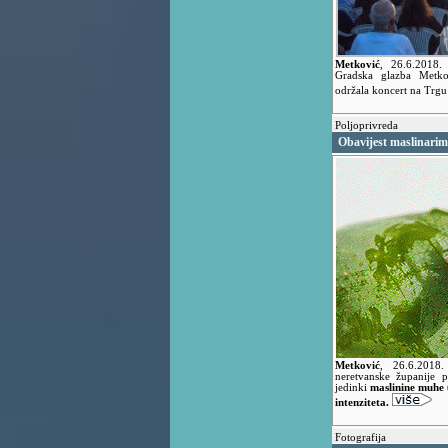
Metković
,
26.6.2018
Gradska glazba Metko
održala koncert na Trgu
Poljoprivreda
Obavijest maslinari
Metković
,
26.6.201
neretvanske županije pr
jedinki
maslinine muhe
intenziteta.
Fotografija