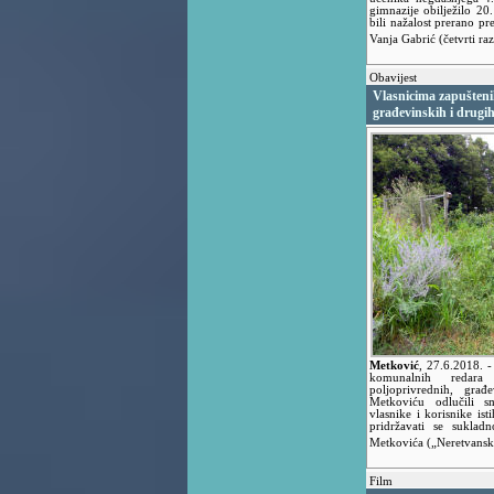
gimnazije obilježilo 20.
bili nažalost prerano pr
Vanja Gabrić (četvrti ra
Obavijest
Vlasnicima zapušteni
građevinskih i drugih
Metković
,
27.6.2018.
-
komunalnih redara
poljoprivrednih, gra
Metkoviću odlučili s
vlasnike i korisnike i
pridržavati se sukla
Metkovića („Neretvanski
Film