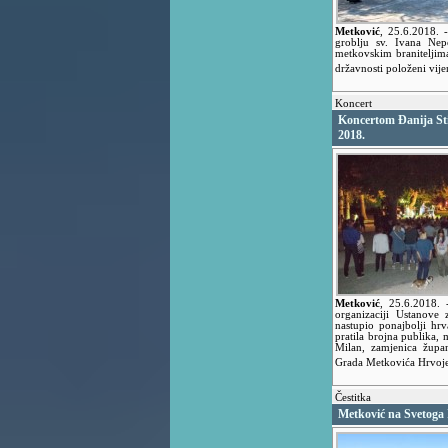
Metković
,
25.6.2018.
groblju sv. Ivana Ne
metkovskim braniteljim
državnosti položeni vije
Koncert
Koncertom Đanija Sti
2018.
Metković
,
25.6.2018.
organizaciji Ustanove
nastupio ponajbolji hrv
pratila brojna publika,
Milan, zamjenica župa
Grada Metkovića Hrvoj
Čestitka
Metković na Svetoga 