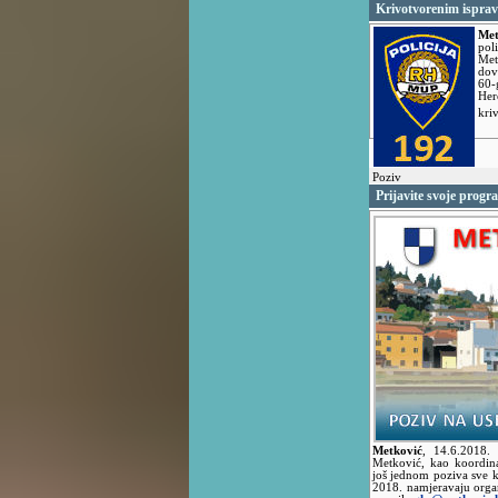
Krivotvorenim ispra
Met
pol
Met
dov
60
Her
kri
Poziv
Prijavite svoje progr
Metković
,
14.6.2018
Metković, kao koordin
još jednom poziva sve k
2018. namjeravaju organ