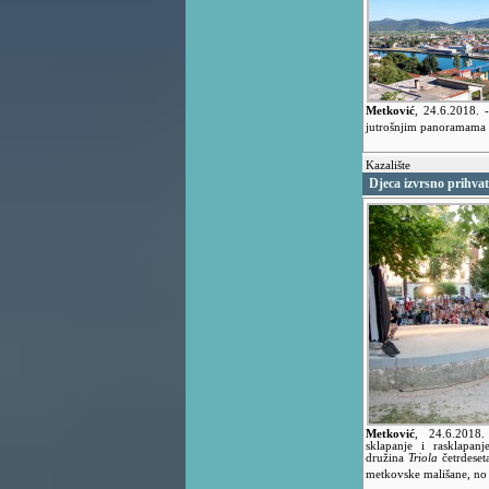
Metković
,
24.6.2018.
jutrošnjim panoramama
Kazalište
Djeca izvrsno prihvat
Metković
,
24.6.2018
sklapanje i rasklapan
družina
Triola
četrdeset
metkovske mališane, no i