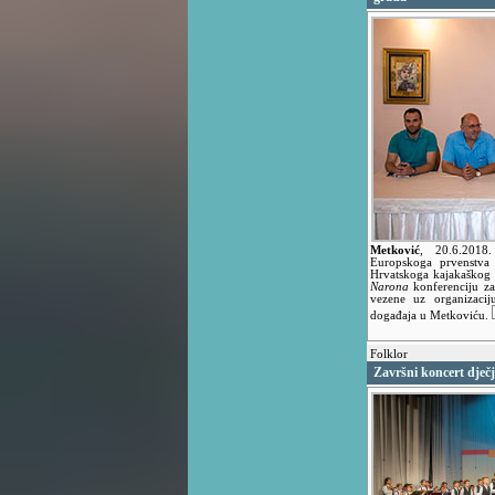
Metković
,
20.6.201
Europskoga prvenstva 
Hrvatskoga kajakaškog 
Narona
konferenciju za 
vezene uz organizacij
događaja u Metkoviću.
Folklor
Završni koncert dje