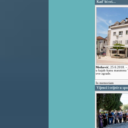
Kad' bi svi…
Metković
,
25.6.2018.
-
u kajak-kanu maratonu 
ove zgrade.
In memoriam
Vijenci i svijeće u s