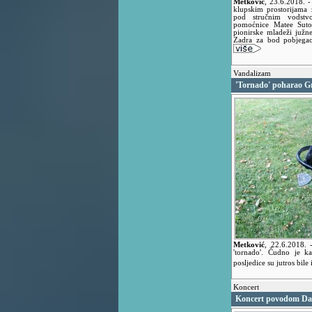
Metković
,
23.6.2018.
-
klupskim prostorijama 
pod stručnim vodstv
pomoćnice Matee Suto
pionirske mladeži južn
Zadra za bod pobjegao
Vandalizam
'Tornado' poharao G
Metković
,
22.6.2018.
'tornado'. Čudno je k
posljedice su jutros bile
Koncert
Koncert povodom Da