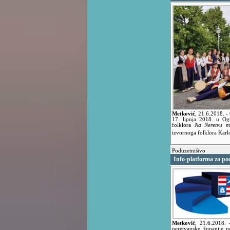
Metković
,
21.6.2018.
-
17. lipnja 2018. u Og
folklora
Na Neretvu m
izvornoga folklora Kar
Poduzetništvo
Info-platforma za po
Metković
,
21.6.2018.
neretvanske županije p