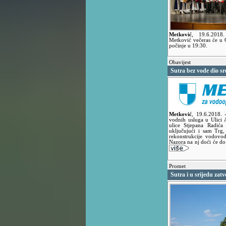
Metković
,
19.6.201
Metković večeras će u 
počinje u 19:30.
Obavijest
Sutra bez vode dio sr
Metković
,
19.6.2018.
vodnih usluga u Ulici 
ulice Stjepana Radića
uključujući i sam Trg,
rekonstrukcije vodovo
Nazora na nj doći će do
Promet
Sutra i u srijedu zatv