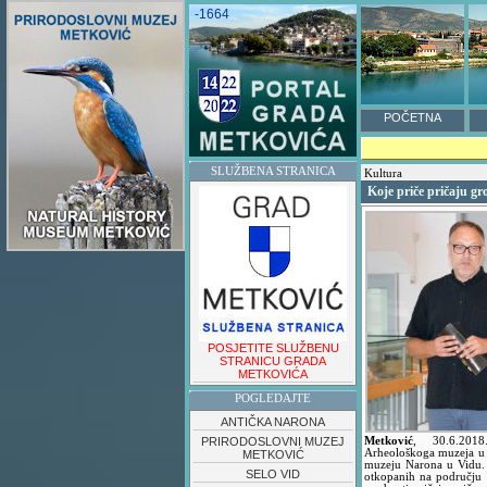
-1664
POČETNA
SLUŽBENA STRANICA
Kultura
Koje priče pričaju g
POSJETITE SLUŽBENU
STRANICU GRADA
METKOVIĆA
POGLEDAJTE
ANTIČKA NARONA
PRIRODOSLOVNI MUZEJ
Metković
,
30.6.20
Arheološkoga muzeja u 
METKOVIĆ
muzeju Narona u Vidu. 
SELO VID
otkopanih na području a