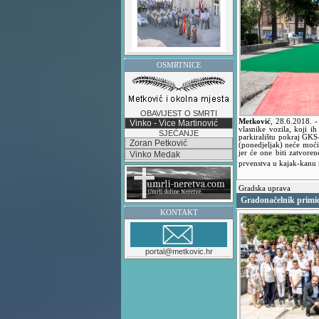
OSMRTNICE
OBAVIJEST O SMRTI
Metković
,
28.6.2018.
-
Vinko - Vice Martinović
vlasnike vozila, koji i
SJEĆANJE
parkiralištu pokraj GKS-
Zoran Petković
(ponedjeljak) neće moć
jer će one biti zatvor
Vinko Medak
prvenstva u kajak-kanu
Gradska uprava
Gradonačelnik primio
KONTAKT
portal@metkovic.hr