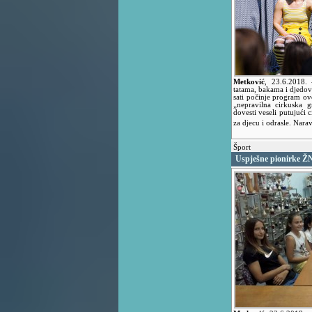
Metković
,
23.6.2018.
tatama, bakama i djedo
sati počinje program o
„nepravilna cirkuska 
dovesti veseli putujući c
za djecu i odrasle. Nara
Šport
Uspješne pionirke Ž