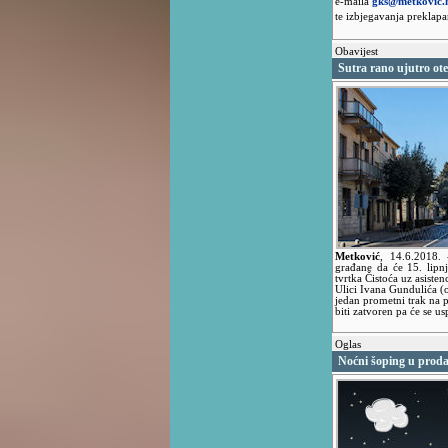
e-maila
gks@metkovic.
te izbjegavanja preklap
Obavijest
Sutra rano ujutro ot
Metković
,
14.6.2018.
građane da će 15. lipn
tvrtka Čistoća uz asiste
Ulici Ivana Gundulića (
jedan prometni trak na 
biti zatvoren pa će se u
Oglas
Noćni šoping u prod