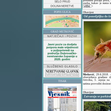
predmeti pričaju priču,
SELO PRUD
osoba, kakav je status i
DOLINA NERETVE
POPIS ULICA
Obavijest
Od ponedjeljka do če
GRAD METKOVIĆ
NATJEČAJI i POZIVI
Javni poziv za dodjelu
potpora male vrijednosti
u poljoprivredi na
području Dubrovačko-
neretvanske županije u
2020. godini
SLUŽBENO GLASILO
Metković
,
29.6.2018.
obavještava građane d
četvrtka, 5. srpnja n
TISAK
satima provoditi dezins
Obavijest
Zatvaraju se parkiral