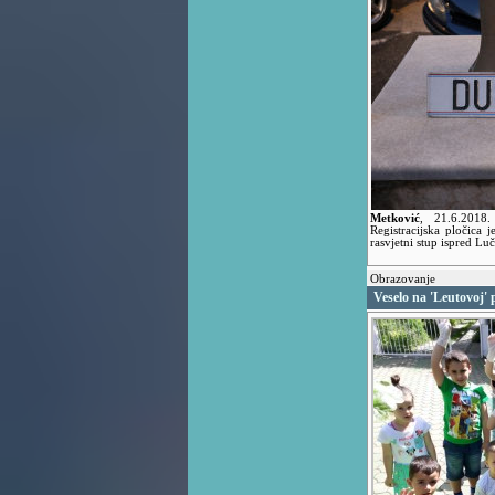
Metković
,
21.6.2018
Registracijska pločica 
rasvjetni stup ispred Lu
Obrazovanje
Veselo na 'Leutovoj' 