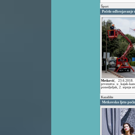
Šport
Počelo odbrojavanje 
Metković
,
23.6.2018
prvenstva u kajak-kan
ponedjeljak, 2. srpnja u
Kazalište
Metkovsko ljeto poči