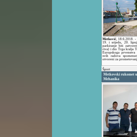
Metković
,
18.6.2018.
-
19. i srijedu, 20. lip
parkiranje biti zatvore
riva) i dio Trga kralja 
Europskoga prvenstva
svih radova spomenut
otvoreni za prometovanj
Šport
Metkovski rukomet 
Mehanika