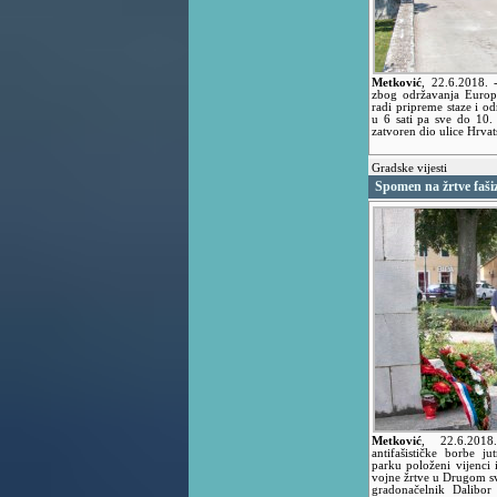
Metković
,
22.6.2018.
zbog održavanja Europ
radi pripreme staze i od
u 6 sati pa sve do 10. 
zatvoren dio ulice Hrvats
Gradske vijesti
Spomen na žrtve fašiz
Metković
,
22.6.20
antifašističke borbe 
parku položeni vijenci 
vojne žrtve u Drugom svj
gradonačelnik Dalibor