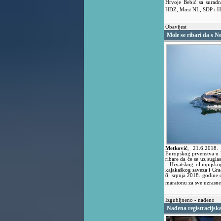
Hrvoje Bebić sa suradni
HDZ, Most NL, SDP i 
Obavijest
Mole se ribari da s Ne
Metković
,
21.6.2018
Europskog prvenstva u 
ribare da će se uz sugla
i Hrvatskog olimpijsko
kajakaškog saveza i Gr
8. srpnja 2018. godine
maratonu za sve uzrasne
Izgubljneno - nađeno
Nađena registracijska