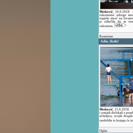
Metković
,
16.6.2018.
rukometne udruge stav
uspjelo sinoć na Izvan
je odlučila da se to
rukometa.
Komentar
Adio, školo!
Metković
,
15.6.2018.
-
i osmaši dočekali s pose
učiteljica, svojih drug
razdoblje iz kojega će iz
Oglas