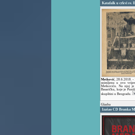
Katafalk u crkvi sv. I
Metković
,
28.6.2018.
-
snimljenu u ovo vrije
Metkoviću. Na njoj je
Basaričku, koje je Puni
skupštini u Beogradu.
Glazba
Izašao CD Branka 