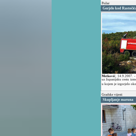
Požar
Gorjelo kod Rastočić
Metković
,
14.9.2007.
-
uz županijsku cestu izm
u kojem je izgorjelo oko
Gradske vijesti
Skupljanje maruna