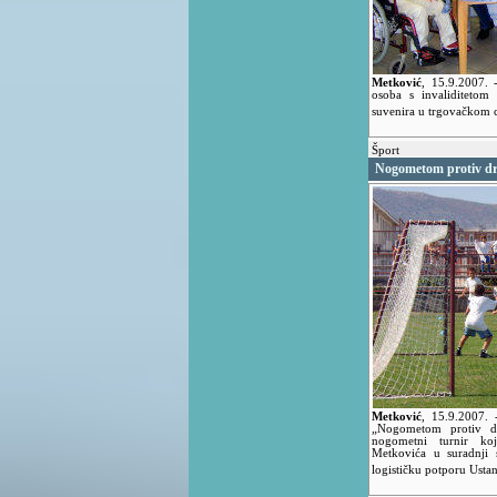
Metković
,
15.9.2007.
osoba s invaliditetom 
suvenira u trgovačkom 
Šport
Nogometom protiv d
Metković
,
15.9.2007.
„Nogometom protiv d
nogometni turnir ko
Metkovića u suradnji
logističku potporu Usta