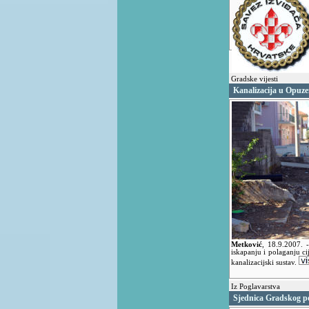
Gradske vijesti
Kanalizacija u Opuzen
Metković
,
18.9.2007.
iskapanju i polaganju ci
kanalizacijski sustav.
Iz Poglavarstva
Sjednica Gradskog p