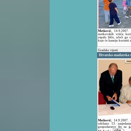
Metković
,
14.9.2007
metkovskih vrtića kor
otpalo lišće, učeći ga
koje će kasnije koristiti 
Gradske vijesti
Hrvatsko-mađarska s
Metković
,
14.9.2007.
održano 13. zasjedanj
gospodarstvo što su g