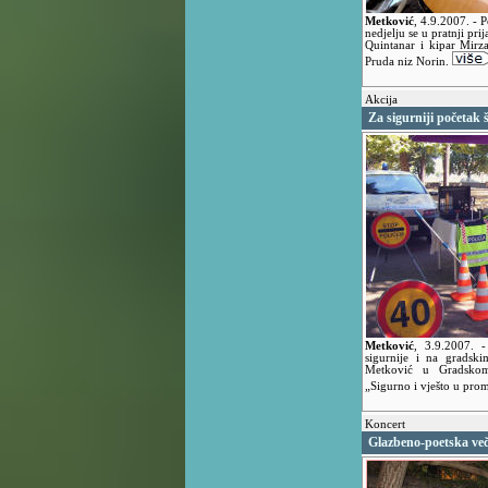
Metković
,
4.9.2007.
- 
nedjelju se u pratnji pri
Quintanar i kipar Mirz
Pruda niz Norin.
Akcija
Za sigurniji početak 
Metković
,
3.9.2007.
-
sigurnije i na gradski
Metković u Gradskom
„Sigurno i vješto u pro
Koncert
Glazbeno-poetska več