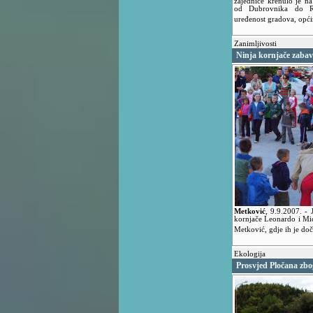
zajednice krenulo je n
od Dubrovnika do Rov
uređenost gradova, opći
Zanimljivosti
Ninja kornjače zabavl
Metković
,
9.9.2007.
- 
kornjače Leonardo i Mic
Metković, gdje ih je do
Ekologija
Prosvjed Pločana zbo