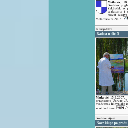
Metković
,
18
Gradsko pogla
Zaključak o p
spašavanja i 
razvoj sustava
Metkovića za 2007.
Iz susjedstva
Radost u slici 5
Metković
,
15.9.2007.
-
organizaciji Udruge „R
dvadesetak likovnjaka iz
sa otoka Cresa.
Gradske vijesti
Nove klupe po gradu