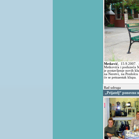
Metković
,
15.9.2007.
Metkovića i poduzeća M
je postavljenje novih klu
na Neretvi, na Predolcu
će se petnaestak klupa.
Rad udruga
„Prijatelj“ ponovno 