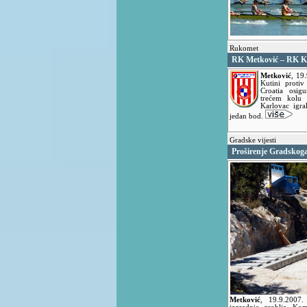
Rukomet
RK Metković – RK Ka
Metković
,
19.
Kutini proti
Croatia osig
trećem kolu
Karlovac igra
jedan bod.
Gradske vijesti
Proširenje Gradskoga
Metković
,
19.9.2007