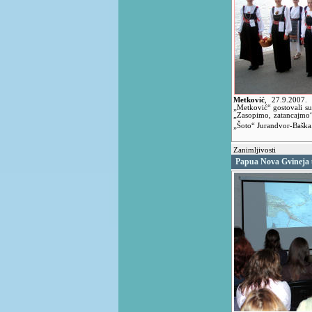
Metković
,
27.9.2007.
„Metković“ gostovali su 
„Zasopimo, zatancajmo
„Šoto“ Jurandvor-Baška
Zanimljivosti
Papua Nova Gvineja 