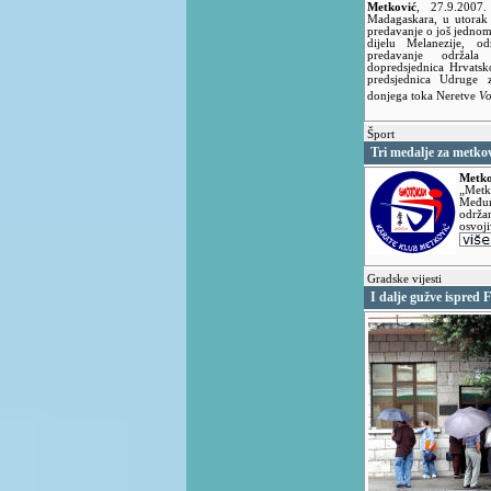
Metković
,
27.9.2007
Madagaskara, u utorak 
predavanje o još jednom
dijelu Melanezije, 
predavanje održala
dopredsjednica Hrvatsko
predsjednica Udruge z
donjega toka Neretve
V
Šport
Tri medalje za metko
Metko
„Metk
Međun
održ
osvoji
Gradske vijesti
I dalje gužve ispred