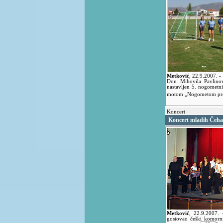
Metković
,
22.9.2007.
-
Don Mihovila Pavlino
nastavljen 5. nogometni
motom „Nogometom pro
Koncert
Koncert mladih Čeh
Metković
,
22.9.2007.
gostovao češki komorn