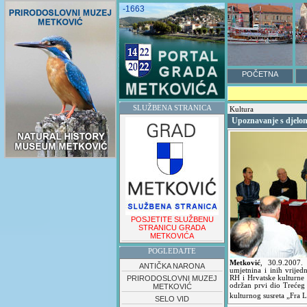
-1663
POČETNA
SLUŽBENA STRANICA
Kultura
Upoznavanje s djelo
POSJETITE SLUŽBENU
STRANICU GRADA
METKOVIĆA
POGLEDAJTE
Metković
,
30.9.2007
ANTIČKA NARONA
umjetnina i inih vrijed
PRIRODOSLOVNI MUZEJ
RH i Hrvatske kulturne
održan prvi dio Trećeg
METKOVIĆ
kulturnog susreta „Fra 
SELO VID