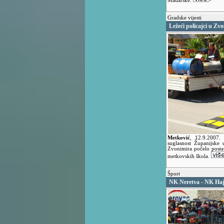
Mađarske.
Gradske vijesti
Ležeći policajci u Zv
Metković
,
12.9.2007.
suglasnost Županijske 
Zvonimira počelo postavl
metkovskih škola.
Šport
NK Neretva - NK Ha