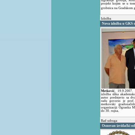
izgradnje groblja, Ko
projekt kojim se u tom
grobnica na Gradskom g
Izložba
Nova izložba u GKS-
Metković
,
19.9.2007
izložba slika akademsk
autor predstavio sa dv
radu govorio je prof.
metkovski gradonačel
organizaciji Ogranka M
do 30. rujna.
Rad udruga
Osnovan izviđački o