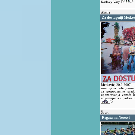
Karlovy Vary.
Akcija
Za dostupniji Metkov
Metković
,
20.9.2007.
-
suradnji sa Policijsko
za gospodarstvo grad
upozoravanja vozača k
nogostupima i parkirali
Šport
Regata na Neretvi