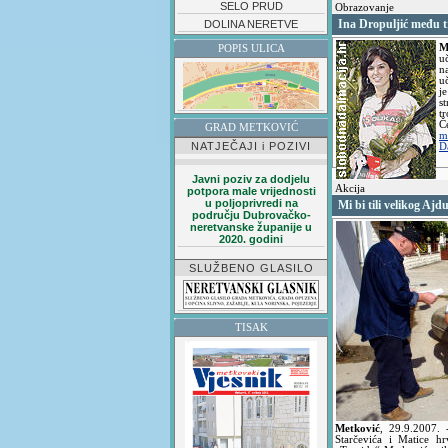
SELO PRUD
Obrazovanje
Ina Dropuljić među t
DOLINA NERETVE
M
POPIS ULICA
u
n
u
j
s
t
Č
GRAD METKOVIĆ
m
NATJEČAJI i POZIVI
D
Javni poziv za dodjelu
Akcija
potpora male vrijednosti
u poljoprivredi na
Mi bi tili velikog Ajd
području Dubrovačko-
neretvanske županije u
2020. godini
SLUŽBENO GLASILO
TISAK
Metković
,
29.9.2007.
Starčevića i Matice h