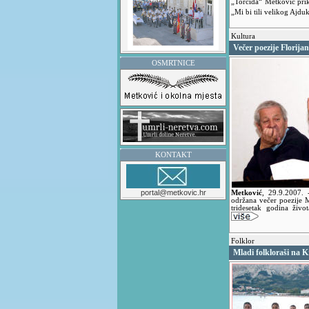
„Torcida“ Metković prik
„Mi bi tili velikog Ajdu
Kultura
Večer poezije Florija
OSMRTNICE
KONTAKT
portal@metkovic.hr
Metković
,
29.9.2007.
održana večer poezije 
tridesetak godina živ
Folklor
Mladi folkloraši na 