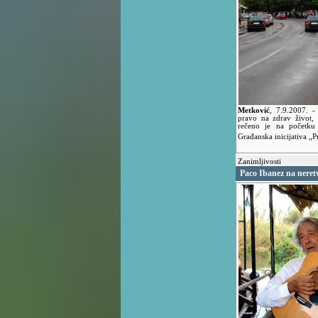
Metković
,
7.9.2007.
-
pravo na zdrav život, 
rečeno je na početku 
Građanska inicijativa „P
Zanimljivosti
Paco Ibanez na neret