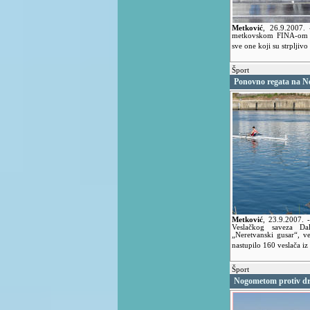
Metković
,
26.9.2007.
metkovskom FINA-om ne 
sve one koji su strpljivo
Šport
Ponovno regata na Ne
Metković
,
23.9.2007.
Veslačkog saveza Da
„Neretvanski gusar“, ve
nastupilo 160 veslača i
Šport
Nogometom protiv d