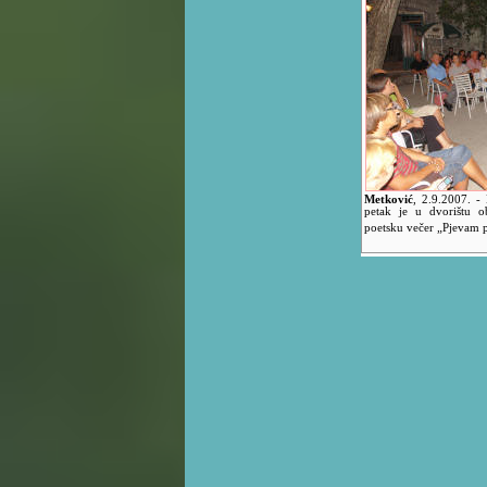
Metković
,
2.9.2007.
-
petak je u dvorištu o
poetsku večer „Pjevam 